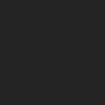
Nos Formations
Qui sommes-nous ?
ÉVÉNEMENTS
ARKEMA PREMIÈRE LIGUE
LE DFCO S’ENGAGE
ligue 2 BKT
Formapi & Selforme
DFCO abonnement
Accueil
Billetterie