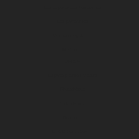
Les expériences hospitalités
Les partenaires
Mentions légales
Médias
DFCO+
Espace presse / Médias
Photothèque
Vidéothèque
Nos titres
DFCO Formation