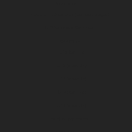
Association
Projets et Evénements (tournois / stages)
U19 Nationaux féminines
Préformation
U15 féminine
U15 (masculin)
U14 (masculin)
U13 (féminine)
U13 (masculin)
Les clubs partenaires