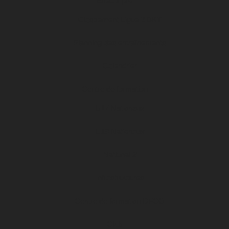
Effectif pro
Classement Ligue 2 BKT
Planning des entraînements
Calendrier
Centre de formation
U17 Nationaux
U19 Nationaux
National 2
Infrastructures
Centre de formation DFCO
Club