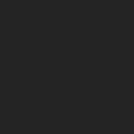
Organigramme Association DFCO
Organigramme SA DFCO
CENTRE D’ENTRAÎNEMENT
Le Stade Gaston Gérard
Histoire du club
Match center
Vos événements au DFCO 2025
Contact
D1 ARKEMA
Planning des entraînements