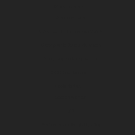
12ème homme
Jeux concours
Votez pour la Joueuse du Match
Votez pour le Joueur du Match
Nos groupes de supporters
DFCO Foot fauteuil
Ecole de foot
Section arbitres
u11
Section masculine (U11, U10)