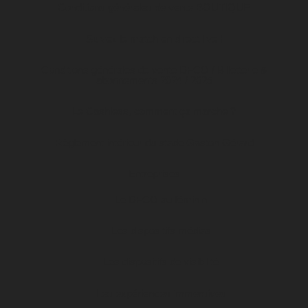
Conditions générales de vente BOUTIQUE
Suivez le match en direct live !
Conditions générales de vente DFCO / Billetterie &
abonnements 2024 / 2025
Le Cashless, comment ça marche ?
Règlement intérieur du stade Gaston Gérard
Entreprises
Le DFCO au féminin
Les dispositifs médias
Les dispositifs de visibilité
Les expériences immersives