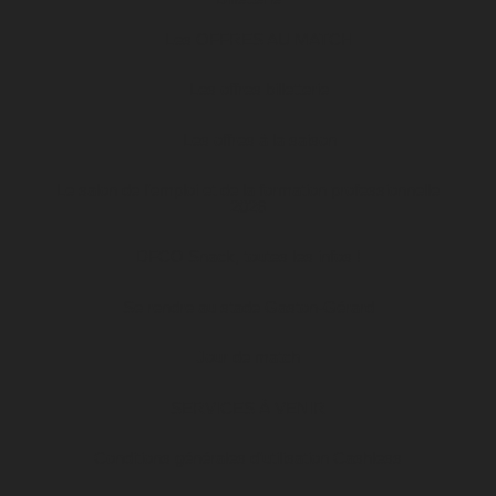
Les OFFRES AU MATCH
Les offres billetterie
Les offres à la saison
Le salon de l’emploi et de la formation professionnelle
2026
DFCO Snack, toutes les infos !
Se rendre au stade Gaston-Gérard
Jour de match
SERVICES À VENIR
Conditions générales d’utilisation Cashless