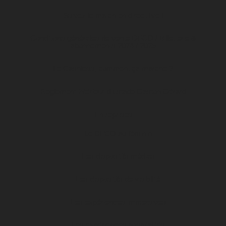
Suivez le match en direct live !
Conditions générales de vente DFCO / Billetterie &
abonnements 2024 / 2025
Le Cashless, comment ça marche ?
Règlement intérieur du stade Gaston Gérard
Entreprises
Le DFCO au féminin
Les dispositifs médias
Les dispositifs de visibilité
Les expériences immersives
Les expériences hospitalités