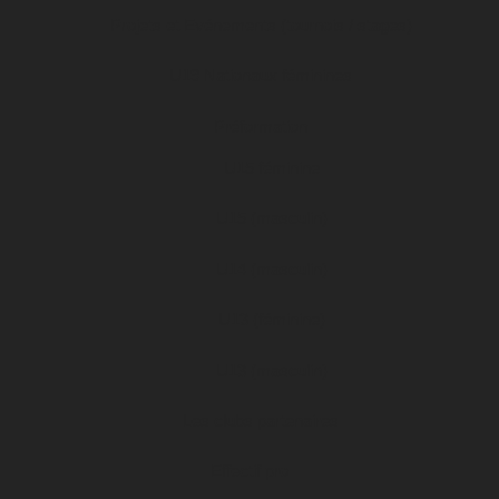
Projets et Evénements (tournois / stages)
U19 Nationaux féminines
Préformation
U15 féminine
U15 (masculin)
U14 (masculin)
U13 (féminine)
U13 (masculin)
Les clubs partenaires
Effectif pro