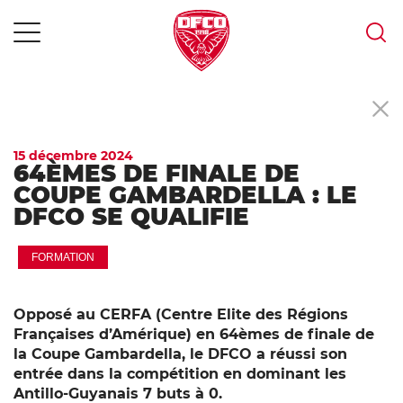
MENU
Skip
to
content
15 décembre 2024
64ÈMES DE FINALE DE
COUPE GAMBARDELLA : LE
DFCO SE QUALIFIE
FORMATION
Opposé au CERFA (Centre Elite des Régions
Françaises d’Amérique) en 64èmes de finale de
la Coupe Gambardella, le DFCO a réussi son
entrée dans la compétition en dominant les
Antillo-Guyanais 7 buts à 0.