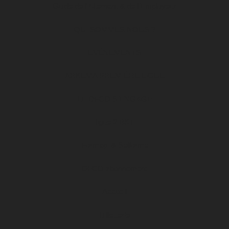
Guide de l’Alternant & de l’Employeur
QUI SOMMES NOUS ?
ÉVÉNEMENTS
ARKEMA PREMIÈRE LIGUE
LE DFCO S’ENGAGE
ligue 2 BKT
Formapi & Selforme
DFCO abonnement
Accueil
Billetterie