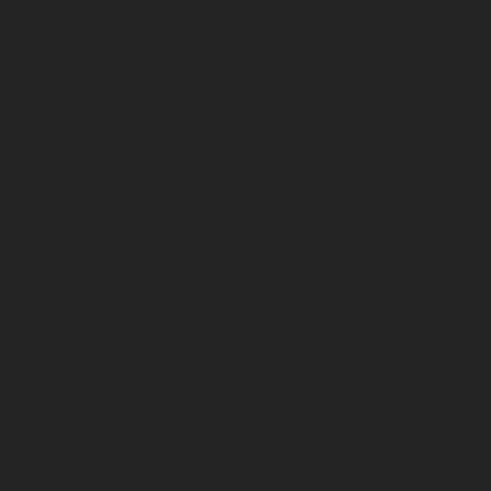
Jeux concours
Votez pour la Joueuse du Match
Votez pour le Joueur du Match
Nos groupes de supporters
DFCO Foot fauteuil
Ecole de foot
Section arbitres
u11
Section masculine (U11, U10)
Association