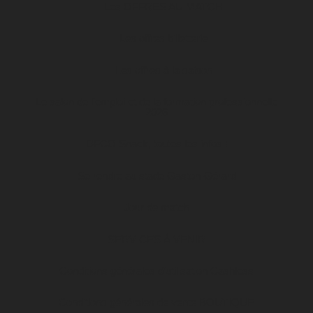
Les OFFRES AU MATCH
Les offres billetterie
Les offres à la saison
Le salon de l’emploi et de la formation professionnelle
2026
DFCO Snack, toutes les infos !
Se rendre au stade Gaston-Gérard
Jour de match
SERVICES À VENIR
Conditions générales d’utilisation Cashless
Conditions générales de vente BOUTIQUE