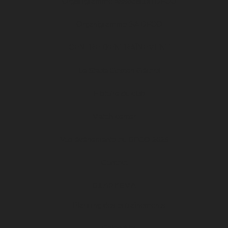
Organigramme Association DFCO
Organigramme SA DFCO
CENTRE D’ENTRAÎNEMENT
Le Stade Gaston Gérard
Histoire du club
Match center
Vos événements au DFCO 2025
Contact
D1 ARKEMA
Planning des entraînements
Calendrier