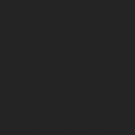
Classement Ligue 2 BKT
Planning des entraînements
Calendrier
Centre de formation
U17 Nationaux
U19 Nationaux
National 2
Infrastructures
Centre de formation DFCO
Club