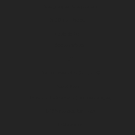
Nos groupes de supporters
DFCO Foot fauteuil
Ecole de foot
Section arbitres
u11
Section masculine (U11, U10)
Association
Projets et Evénements (tournois / stages)
U19 Nationaux féminines
Préformation