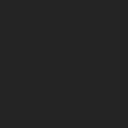
DFCO+
Espace presse / Médias
Photothèque
Vidéothèque
Nos titres
DFCO Formation
12ème homme
Jeux concours
Votez pour la Joueuse du Match
Votez pour le Joueur du Match