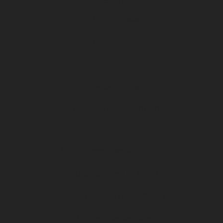
Centre de formation
U17 Nationaux
U19 Nationaux
National 2
Infrastructures
Centre de formation DFCO
Club
Organigramme Association DFCO
Organigramme SA DFCO
CENTRE D’ENTRAÎNEMENT
Le Stade Gaston Gérard