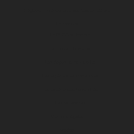
Règlement intérieur du stade Gaston Gérard
Entreprises
Le DFCO au féminin
Les dispositifs médias
Les dispositifs de visibilité
Les expériences immersives
Les expériences hospitalités
Les partenaires
Mentions légales
Médias