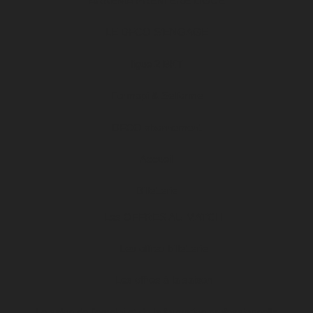
ARKEMA PREMIÈRE LIGUE
LE DFCO S’ENGAGE
ligue 2 BKT
Formapi & Selforme
DFCO abonnement
Accueil
Billetterie
Les OFFRES AU MATCH
Les offres billetterie
Les offres à la saison
Le salon de l’emploi et de la formation professionnelle