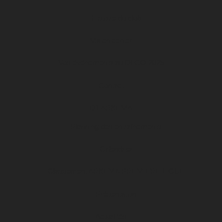
Histoire du club
Match center
Vos événements au DFCO 2025
Contact
D1 ARKEMA
Planning des entraînements
Calendrier
Classement ARKEMA PREMIERE LIGUE
Présentation
Actualités