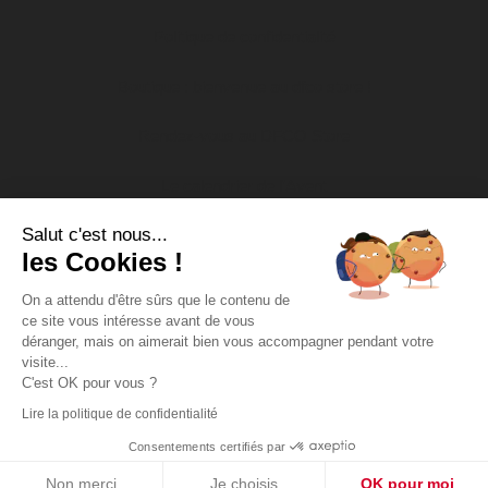
Politique de confidentialité
Boutique : bienvenue au dfco store !
Rendez-vous au DFCO Store
Le calendrier de l’Avent
Salut c'est nous...
Nos actions socio-éducatives
les Cookies !
Soutien aux associations
On a attendu d'être sûrs que le contenu de
ce site vous intéresse avant de vous
DFCO Tour
déranger, mais on aimerait bien vous accompagner pendant votre
visite...
Missions d’intérêt général
C'est OK pour vous ?
Lire la politique de confidentialité
Copyright DFCO 2022 - Tous droits réservés - Conception &
Propulse
réalisation :
Consentements certifiés par
Non merci
Je choisis
OK pour moi