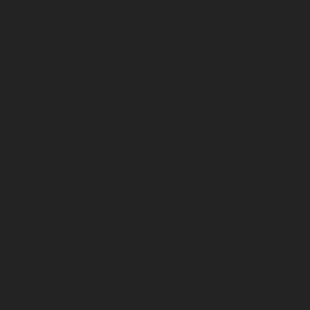
U15 féminine
U15 (masculin)
U14 (masculin)
U13 (féminine)
U13 (masculin)
Les clubs partenaires
Effectif pro
Classement Ligue 2 BKT
Planning des entraînements
Calendrier