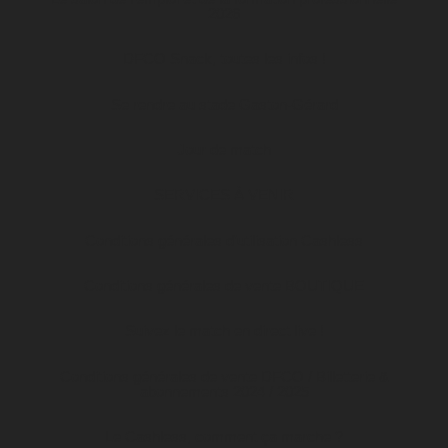
2026
DFCO Snack, toutes les infos !
Se rendre au stade Gaston-Gérard
Jour de match
SERVICES À VENIR
Conditions générales d’utilisation Cashless
Conditions générales de vente BOUTIQUE
Suivez le match en direct live !
Conditions générales de vente DFCO / Billetterie &
abonnements 2024 / 2025
Le Cashless, comment ça marche ?