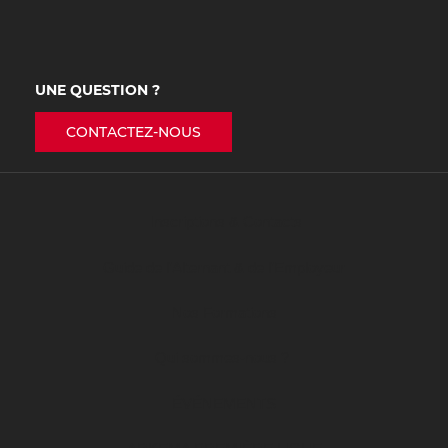
UNE QUESTION ?
CONTACTEZ-NOUS
Inscriptions & Contacts
Guide de l’Alternant & de l’Employeur
Nos Formations
Qui sommes-nous ?
ÉVÉNEMENTS