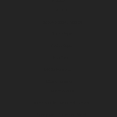
Médias
DFCO+
Espace presse / Médias
Photothèque
Vidéothèque
Nos titres
DFCO Formation
12ème homme
Jeux concours
Votez pour la Joueuse du Match
Votez pour le Joueur du Match