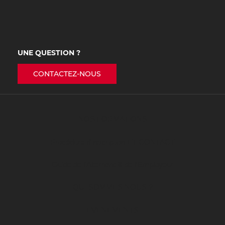
UNE QUESTION ?
CONTACTEZ-NOUS
NOS FORMATIONS
Procédure d’inscription ET CONTACT
Guide de l’Alternant & de l’Employeur
QUI SOMMES NOUS ?
ÉVÉNEMENTS