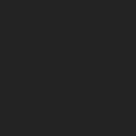
Le Stade Gaston Gérard
Histoire du club
Match center
Vos événements au DFCO 2025
Contact
D1 ARKEMA
Planning des entraînements
Calendrier
Classement ARKEMA PREMIERE LIGUE
Présentation