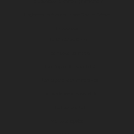
Le Cashless, comment ça marche ?
Règlement intérieur du stade Gaston Gérard
Entreprises
Le DFCO au féminin
Les dispositifs médias
Les dispositifs de visibilité
Les expériences immersives
Les expériences hospitalités
Les partenaires
Mentions légales