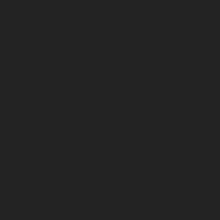
Centre de formation
U17 Nationaux
U19 Nationaux
National 2
Infrastructures
Centre de formation DFCO
Club
Organigramme Association DFCO
Organigramme SA DFCO
CENTRE D’ENTRAÎNEMENT