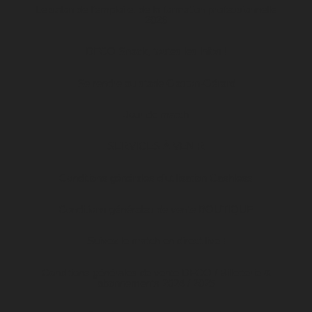
Le salon de l’emploi et de la formation professionnelle
2026
DFCO Snack, toutes les infos !
Se rendre au stade Gaston-Gérard
Jour de match
SERVICES À VENIR
Conditions générales d’utilisation Cashless
Conditions générales de vente BOUTIQUE
Suivez le match en direct live !
Conditions générales de vente DFCO / Billetterie &
abonnements 2024 / 2025