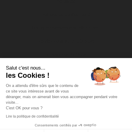
Actualités
Politique de confidentialité
Boutique : bienvenue au dfco store !
Rendez-vous au DFCO Store
Le calendrier de l’Avent
Salut c'est nous...
Nos actions socio-éducatives
les Cookies !
Soutien aux associations
On a attendu d'être sûrs que le contenu de
ce site vous intéresse avant de vous
DFCO Tour
déranger, mais on aimerait bien vous accompagner pendant votre
visite...
Missions d’intérêt général
C'est OK pour vous ?
Lire la politique de confidentialité
Copyright DFCO 2022 - Tous droits réservés - Conception &
Propulse
réalisation :
Consentements certifiés par