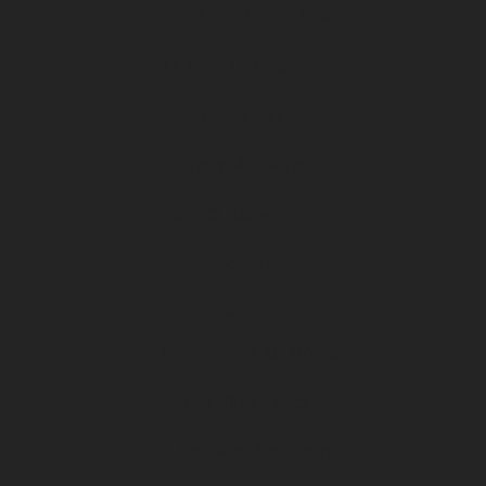
ARKEMA PREMIÈRE LIGUE
LE DFCO S’ENGAGE
ligue 2 BKT
Formapi & Selforme
DFCO abonnement
Accueil
Billetterie
Les OFFRES AU MATCH
Les offres billetterie
Les offres à la saison