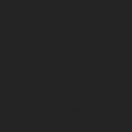
U15 féminine
U15 (masculin)
U14 (masculin)
U13 (féminine)
U13 (masculin)
Les clubs partenaires
Effectif pro
Classement Ligue 2 BKT
Planning des entraînements
Calendrier