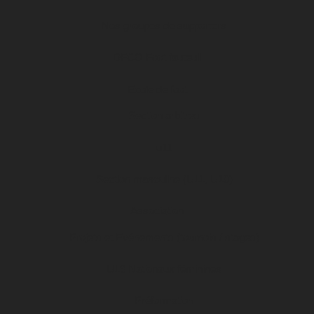
Nos groupes de supporters
DFCO Foot fauteuil
Ecole de foot
Section arbitres
u11
Section masculine (U11, U10)
Association
Projets et Evénements (tournois / stages)
U19 Nationaux féminines
Préformation