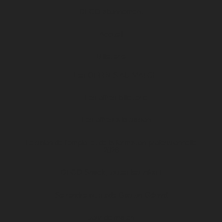
DFCO abonnement
Accueil
Billetterie
Les OFFRES AU MATCH
Les offres billetterie
Les offres à la saison
Le salon de l’emploi et de la formation professionnelle
2026
DFCO Snack, toutes les infos !
Se rendre au stade Gaston-Gérard
Jour de match