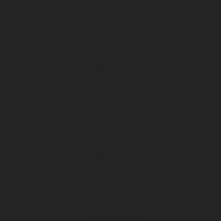
Vidéothèque
Nos titres
DFCO Formation
12ème homme
Jeux concours
Votez pour la Joueuse du Match
Votez pour le Joueur du Match
Nos groupes de supporters
DFCO Foot fauteuil
Ecole de foot
Section arbitres