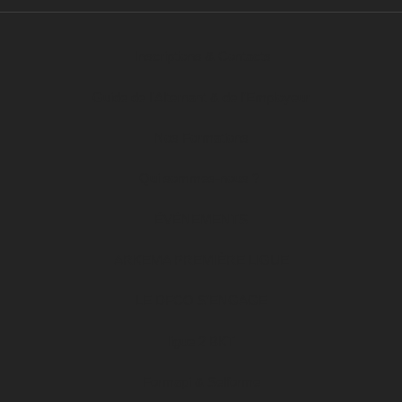
Inscriptions & Contacts
Guide de l’Alternant & de l’Employeur
Nos Formations
Qui sommes-nous ?
ÉVÉNEMENTS
ARKEMA PREMIÈRE LIGUE
LE DFCO S’ENGAGE
ligue 2 BKT
Formapi & Selforme