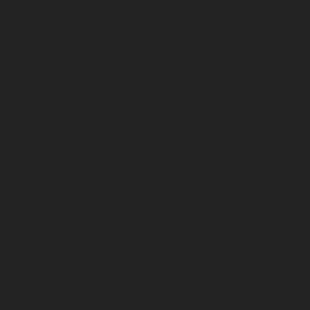
Les dispositifs médias
Les dispositifs de visibilité
Les expériences immersives
Les expériences hospitalités
Les partenaires
Mentions légales
Médias
DFCO+
Espace presse / Médias
Photothèque