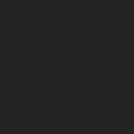
SERVICES À VENIR
Conditions générales d’utilisation Cashless
Conditions générales de vente BOUTIQUE
Suivez le match en direct live !
Conditions générales de vente DFCO / Billetterie &
abonnements 2024 / 2025
Le Cashless, comment ça marche ?
Règlement intérieur du stade Gaston Gérard
Entreprises
Le DFCO au féminin