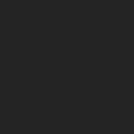
Le salon de l’emploi et de la formation professionnelle
2026
DFCO Snack, toutes les infos !
Se rendre au stade Gaston-Gérard
Jour de match
SERVICES À VENIR
Conditions générales d’utilisation Cashless
Conditions générales de vente BOUTIQUE
Suivez le match en direct live !
Conditions générales de vente DFCO / Billetterie &
abonnements 2024 / 2025