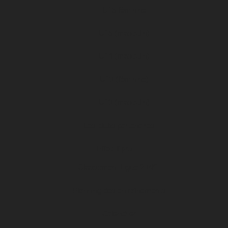
U15 féminine
U15 (masculin)
U14 (masculin)
U13 (féminine)
U13 (masculin)
Les clubs partenaires
Effectif pro
Classement Ligue 2 BKT
Planning des entraînements
Calendrier