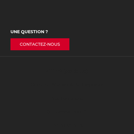
UNE QUESTION ?
CONTACTEZ-NOUS
#111742 (pas de titre)
Guide de l’Alternant & de l’Employeur
Nos Formations
Qui sommes-nous ?
ÉVÉNEMENTS