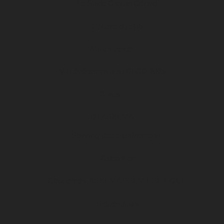
Le Stade Gaston Gérard
Histoire du club
Match center
Vos événements au DFCO 2025
Contact
D1 ARKEMA
Planning des entraînements
Calendrier
Classement ARKEMA PREMIERE LIGUE
Présentation