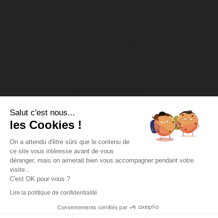
Actualités
Politique de confidentialité
Boutique : bienvenue au dfco store !
Rendez-vous au DFCO Store
Le calendrier de l’Avent
Salut c'est nous...
Nos actions socio-éducatives
les Cookies !
Soutien aux associations
On a attendu d'être sûrs que le contenu de
ce site vous intéresse avant de vous
DFCO Tour
déranger, mais on aimerait bien vous accompagner pendant votre
visite...
Missions d’intérêt général
C'est OK pour vous ?
Lire la politique de confidentialité
Copyright DFCO 2022 - Tous droits réservés - Conception &
Propulse
réalisation :
Consentements certifiés par