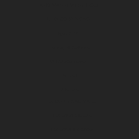
ARKEMA PREMIÈRE LIGUE
LE DFCO S’ENGAGE
ligue 2 BKT
Formapi & Selforme
DFCO abonnement
Accueil
Billetterie
Les OFFRES AU MATCH
Les offres billetterie
Les offres à la saison