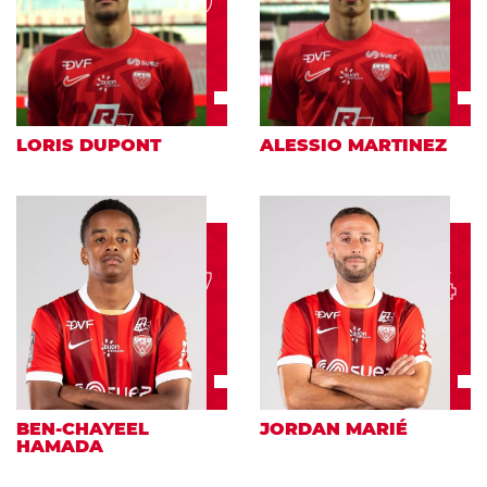
29
LORIS DUPONT
ALESSIO MARTINEZ
7
14
BEN-CHAYEEL
JORDAN MARIÉ
HAMADA