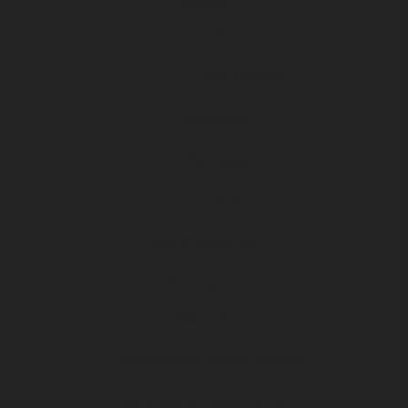
Médias
DFCO+
Espace presse / Médias
Photothèque
Vidéothèque
Nos titres
DFCO Formation
12ème homme
Jeux concours
Votez pour la Joueuse du Match
Votez pour le Joueur du Match