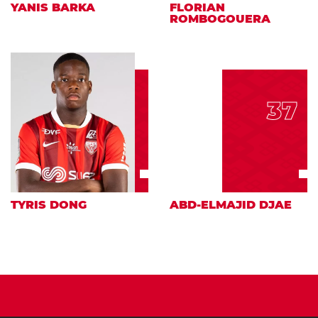
YANIS BARKA
FLORIAN
ROMBOGOUERA
37
TYRIS DONG
ABD-ELMAJID DJAE