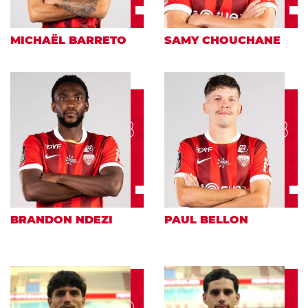
MICHAËL BARRETO
SAMY CHOUCHANE
18
8
BRANDON NDEZI
PAUL BELLON