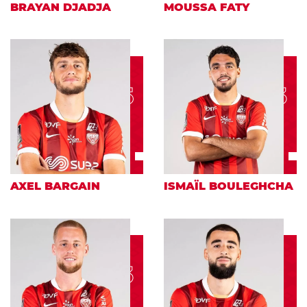
BRAYAN DJADJA
MOUSSA FATY
15
93
AXEL BARGAIN
ISMAÏL BOULEGHCHA
23