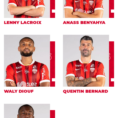
LENNY LACROIX
ANASS BENYAHYA
6
5
WALY DIOUF
QUENTIN BERNARD