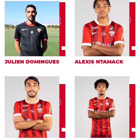
22
29
JULIEN DOMINGUES
ALEXIS NTAMACK
9
33