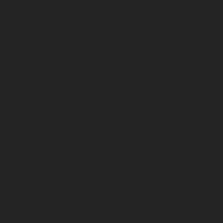
Le Cashless, comment ça marche ?
Règlement intérieur du stade Gaston Gérard
Entreprises
Le DFCO au féminin
Les dispositifs médias
Les dispositifs de visibilité
Les expériences immersives
Les expériences hospitalités
Les partenaires
Mentions légales