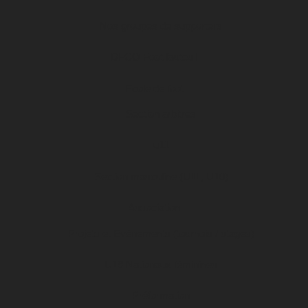
Nos groupes de supporters
DFCO Foot fauteuil
Ecole de foot
Section arbitres
u11
Section masculine (U11, U10)
Association
Projets et Evénements (tournois / stages)
U19 Nationaux féminines
Préformation