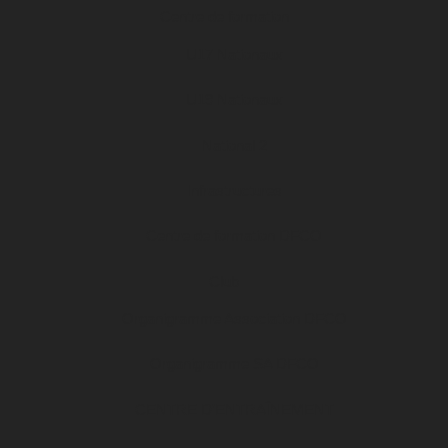
Centre de formation
U17 Nationaux
U19 Nationaux
National 2
Infrastructures
Centre de formation DFCO
Club
Organigramme Association DFCO
Organigramme SA DFCO
CENTRE D’ENTRAÎNEMENT