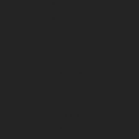
Organigramme Association DFCO
Organigramme SA DFCO
CENTRE D’ENTRAÎNEMENT
Le Stade Gaston Gérard
Histoire du club
Match center
Vos événements au DFCO 2025
Contact
D1 ARKEMA
Planning des entraînements