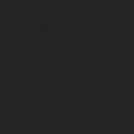
Suivez le match en direct live !
Conditions générales de vente DFCO / Billetterie &
abonnements 2024 / 2025
Le Cashless, comment ça marche ?
Règlement intérieur du stade Gaston Gérard
Entreprises
Le DFCO au féminin
Les dispositifs médias
Les dispositifs de visibilité
Les expériences immersives