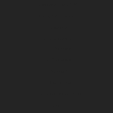
Classement Ligue 2 BKT
Planning des entraînements
Calendrier
Centre de formation
U17 Nationaux
U19 Nationaux
National 2
Infrastructures
Centre de formation DFCO
Club