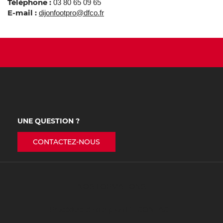
Téléphone :
03 80 65 09 65
E-mail :
dijonfootpro@dfco.fr
UNE QUESTION ?
CONTACTEZ-NOUS
NOS FORMATIONS
Procédure d’inscription ET CONTACT