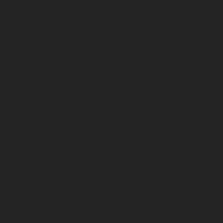
Les expériences hospitalités
Les partenaires
Mentions légales
Médias
DFCO+
Espace presse / Médias
Photothèque
Vidéothèque
Nos titres
DFCO Formation