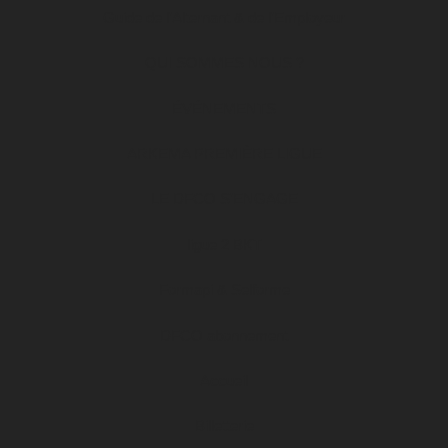
Guide de l’Alternant & de l’Employeur
QUI SOMMES NOUS ?
ÉVÉNEMENTS
ARKEMA PREMIÈRE LIGUE
LE DFCO S’ENGAGE
ligue 2 BKT
Formapi & Selforme
DFCO abonnement
Accueil
Billetterie