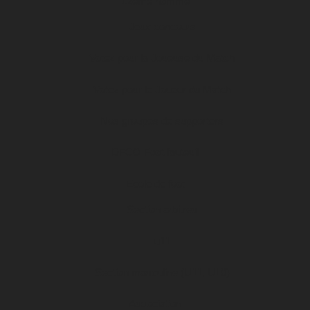
12ème homme
Jeux concours
Votez pour la Joueuse du Match
Votez pour le Joueur du Match
Nos groupes de supporters
DFCO Foot fauteuil
Ecole de foot
Section arbitres
u11
Section masculine (U11, U10)
Association