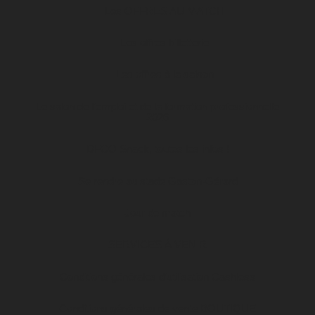
Les OFFRES AU MATCH
Les offres billetterie
Les offres à la saison
Le salon de l’emploi et de la formation professionnelle
2026
DFCO Snack, toutes les infos !
Se rendre au stade Gaston-Gérard
Jour de match
SERVICES À VENIR
Conditions générales d’utilisation Cashless
Conditions générales de vente BOUTIQUE