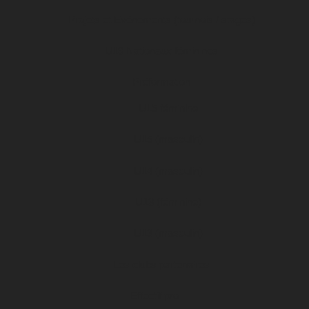
Projets et Evénements (tournois / stages)
U19 Nationaux féminines
Préformation
U15 féminine
U15 (masculin)
U14 (masculin)
U13 (féminine)
U13 (masculin)
Les clubs partenaires
Effectif pro