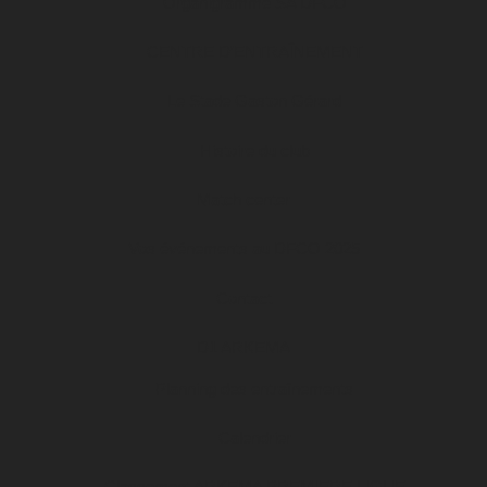
Organigramme SA DFCO
CENTRE D’ENTRAÎNEMENT
Le Stade Gaston Gérard
Histoire du club
Match center
Vos événements au DFCO 2025
Contact
D1 ARKEMA
Planning des entraînements
Calendrier
Classement ARKEMA PREMIERE LIGUE