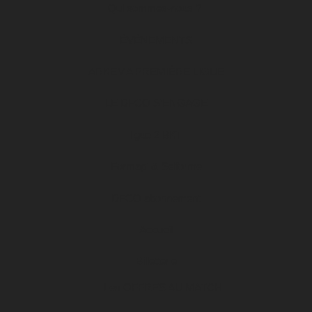
Qui sommes-nous ?
ÉVÉNEMENTS
ARKEMA PREMIÈRE LIGUE
LE DFCO S’ENGAGE
ligue 2 BKT
Formapi & Selforme
DFCO abonnement
Accueil
Billetterie
Les OFFRES AU MATCH