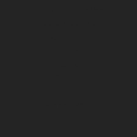
Votez pour la Joueuse du Match
Votez pour le Joueur du Match
Nos groupes de supporters
DFCO Foot fauteuil
Ecole de foot
Section arbitres
u11
Section masculine (U11, U10)
Association
Projets et Evénements (tournois / stages)