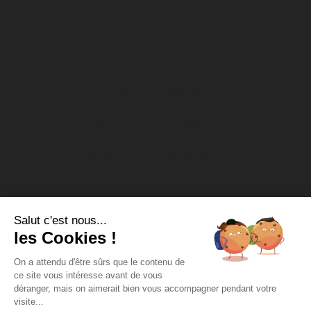
Présentation
Actualités
Politique de confidentialité
Boutique : bienvenue au dfco store !
Rendez-vous au DFCO Store
Le calendrier de l’Avent
Salut c'est nous...
Nos actions socio-éducatives
les Cookies !
Soutien aux associations
On a attendu d'être sûrs que le contenu de
ce site vous intéresse avant de vous
DFCO Tour
déranger, mais on aimerait bien vous accompagner pendant votre
visite...