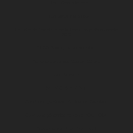
Les offres billetterie
Les offres à la saison
Le salon de l’emploi et de la formation professionnelle
2026
DFCO Snack, toutes les infos !
Se rendre au stade Gaston-Gérard
Jour de match
SERVICES À VENIR
Conditions générales d’utilisation Cashless
Conditions générales de vente BOUTIQUE
Suivez le match en direct live !