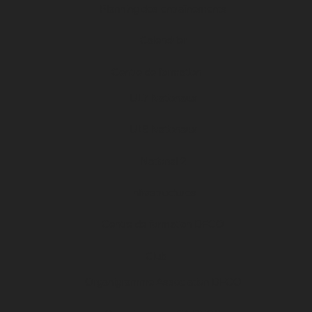
Planning des entraînements
Calendrier
Centre de formation
U17 Nationaux
U19 Nationaux
National 2
Infrastructures
Centre de formation DFCO
Club
Organigramme Association DFCO