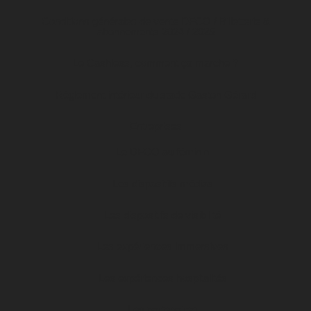
Conditions générales de vente DFCO / Billetterie &
abonnements 2024 / 2025
Le Cashless, comment ça marche ?
Règlement intérieur du stade Gaston Gérard
Entreprises
Le DFCO au féminin
Les dispositifs médias
Les dispositifs de visibilité
Les expériences immersives
Les expériences hospitalités
Les partenaires