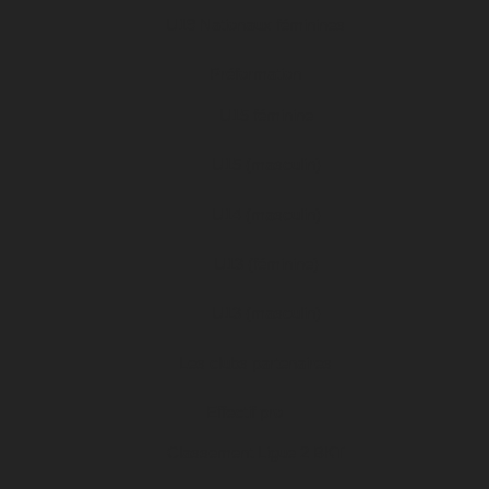
U19 Nationaux féminines
Préformation
U15 féminine
U15 (masculin)
U14 (masculin)
U13 (féminine)
U13 (masculin)
Les clubs partenaires
Effectif pro
Classement Ligue 2 BKT