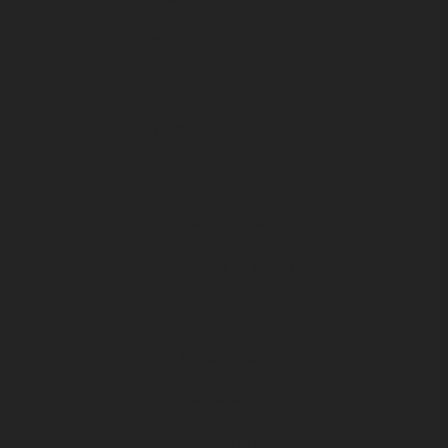
Organigramme SA DFCO
CENTRE D’ENTRAÎNEMENT
Le Stade Gaston Gérard
Histoire du club
Match center
Vos événements au DFCO 2025
Contact
D1 ARKEMA
Planning des entraînements
Calendrier