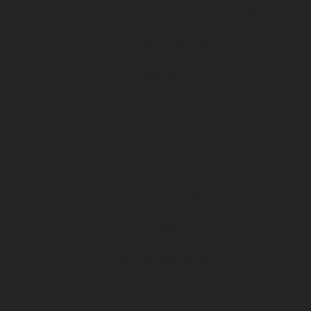
Projets et Evénements (tournois / stages)
U19 Nationaux féminines
Préformation
U15 féminine
U15 (masculin)
U14 (masculin)
U13 (féminine)
U13 (masculin)
Les clubs partenaires
Effectif pro