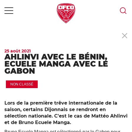
MENU
Skip
to
content
25 août 2021
AHLINVI AVEC LE BÉNIN,
ECUELE MANGA AVEC LE
GABON
NON CLASSÉ
Lors de la première trêve internationale de la
saison, certains Dijonnais se rendront en
sélection nationale. C'est le cas de Mattéo Ahlinvi
et de Bruno Ecuele Manga.
Bruno Ecuele Manga est sélectionné par le Gabon pour