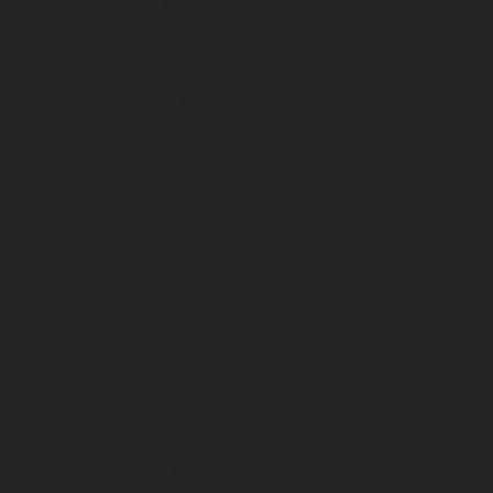
Les OFFRES AU MATCH
Les offres billetterie
Les offres à la saison
Le salon de l’emploi et de la formation professionnelle
2026
DFCO Snack, toutes les infos !
Se rendre au stade Gaston-Gérard
Jour de match
SERVICES À VENIR
Conditions générales d’utilisation Cashless
Conditions générales de vente BOUTIQUE