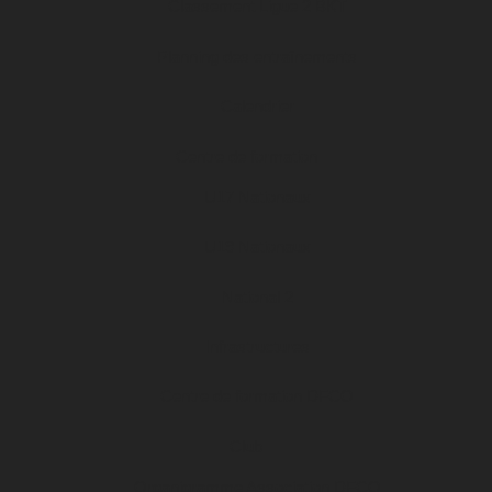
Classement Ligue 2 BKT
Planning des entraînements
Calendrier
Centre de formation
U17 Nationaux
U19 Nationaux
National 2
Infrastructures
Centre de formation DFCO
Club
Organigramme Association DFCO