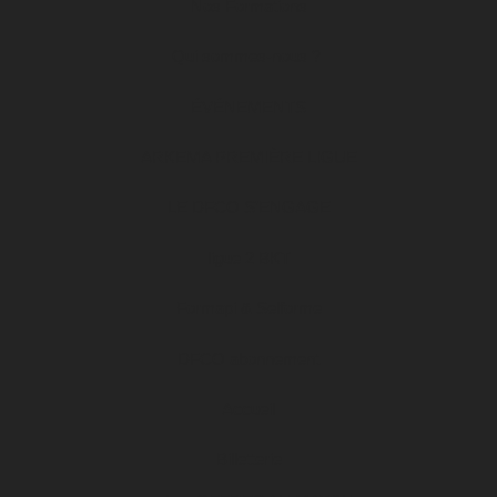
Nos Formations
Qui sommes-nous ?
ÉVÉNEMENTS
ARKEMA PREMIÈRE LIGUE
LE DFCO S’ENGAGE
ligue 2 BKT
Formapi & Selforme
DFCO abonnement
Accueil
Billetterie