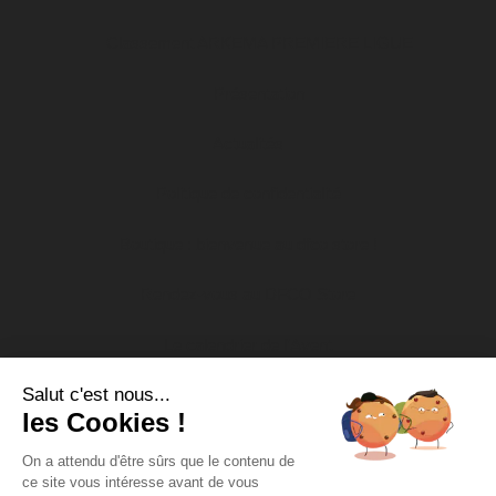
Classement ARKEMA PREMIERE LIGUE
Présentation
Actualités
Politique de confidentialité
Boutique : bienvenue au dfco store !
Rendez-vous au DFCO Store
Le calendrier de l’Avent
Salut c'est nous...
Nos actions socio-éducatives
les Cookies !
Soutien aux associations
On a attendu d'être sûrs que le contenu de
ce site vous intéresse avant de vous
DFCO Tour