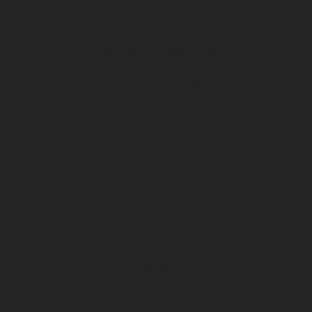
Jeux concours
Votez pour la Joueuse du Match
Votez pour le Joueur du Match
Nos groupes de supporters
DFCO Foot fauteuil
Ecole de foot
Section arbitres
u11
Section masculine (U11, U10)
Association