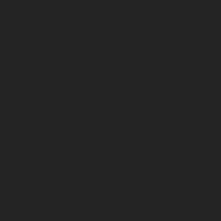
Suivez le match en direct live !
Conditions générales de vente DFCO / Billetterie &
abonnements 2024 / 2025
Le Cashless, comment ça marche ?
Règlement intérieur du stade Gaston Gérard
Entreprises
Le DFCO au féminin
Les dispositifs médias
Les dispositifs de visibilité
Les expériences immersives
Les expériences hospitalités