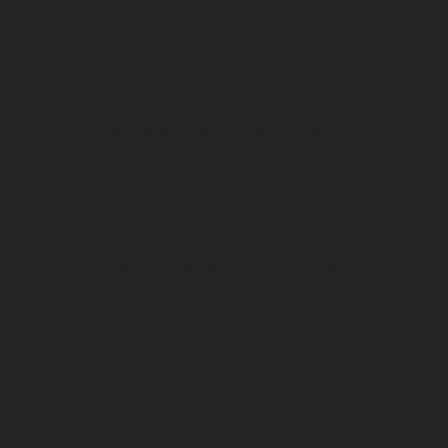
Jour de match
SERVICES À VENIR
Conditions générales d’utilisation Cashless
Conditions générales de vente BOUTIQUE
Suivez le match en direct live !
Conditions générales de vente DFCO / Billetterie &
abonnements 2024 / 2025
Le Cashless, comment ça marche ?
Règlement intérieur du stade Gaston Gérard
Entreprises