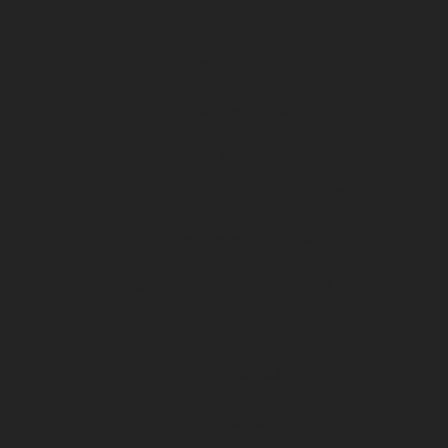
National 2
Infrastructures
Centre de formation DFCO
Club
Organigramme Association DFCO
Organigramme SA DFCO
CENTRE D’ENTRAÎNEMENT
Le Stade Gaston Gérard
Histoire du club
Match center