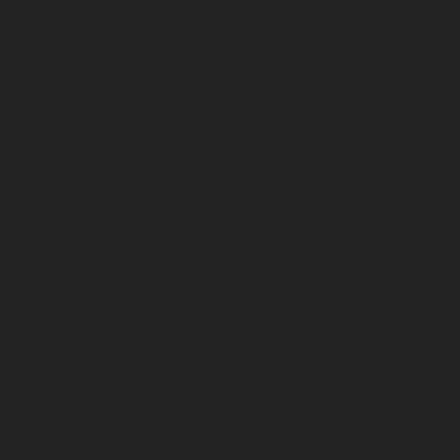
Formapi & Selforme
DFCO abonnement
Accueil
Billetterie
Les OFFRES AU MATCH
Les offres billetterie
Les offres à la saison
Le salon de l’emploi et de la formation professionnelle
2026
DFCO Snack, toutes les infos !
Se rendre au stade Gaston-Gérard