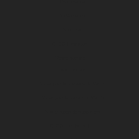
Photothèque
Vidéothèque
Nos titres
DFCO Formation
12ème homme
Jeux concours
Votez pour la Joueuse du Match
Votez pour le Joueur du Match
Nos groupes de supporters
DFCO Foot fauteuil