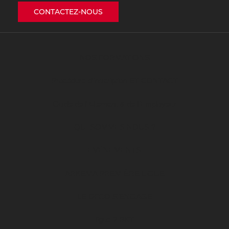
CONTACTEZ-NOUS
NOS FORMATIONS
Procédure d’inscription ET CONTACT
Guide de l’Alternant & de l’Employeur
QUI SOMMES NOUS ?
ÉVÉNEMENTS
ARKEMA PREMIÈRE LIGUE
LE DFCO S’ENGAGE
ligue 2 BKT