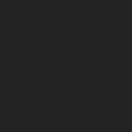
Ecole de foot
Section arbitres
u11
Section masculine (U11, U10)
Association
Projets et Evénements (tournois / stages)
U19 Nationaux féminines
Préformation
U15 féminine
U15 (masculin)
U14 (masculin)