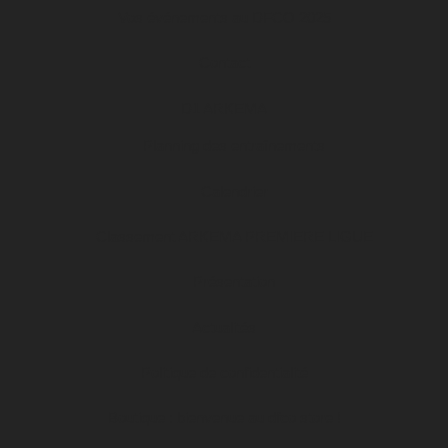
Vos événements au DFCO 2025
Contact
D1 ARKEMA
Planning des entraînements
Calendrier
Classement ARKEMA PREMIERE LIGUE
Présentation
Actualités
Politique de confidentialité
Boutique : bienvenue au dfco store !