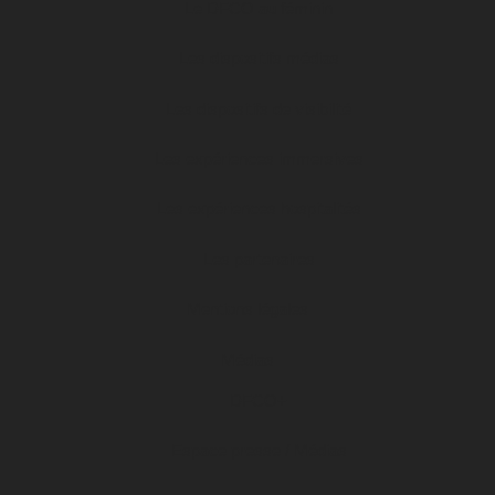
Le DFCO au féminin
Les dispositifs médias
Les dispositifs de visibilité
Les expériences immersives
Les expériences hospitalités
Les partenaires
Mentions légales
Médias
DFCO+
Espace presse / Médias