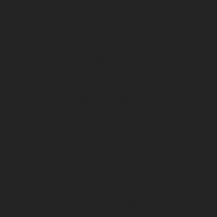
U13 (féminine)
U13 (masculin)
Les clubs partenaires
Effectif pro
Classement Ligue 2 BKT
Planning des entraînements
Calendrier
Centre de formation
U17 Nationaux
U19 Nationaux