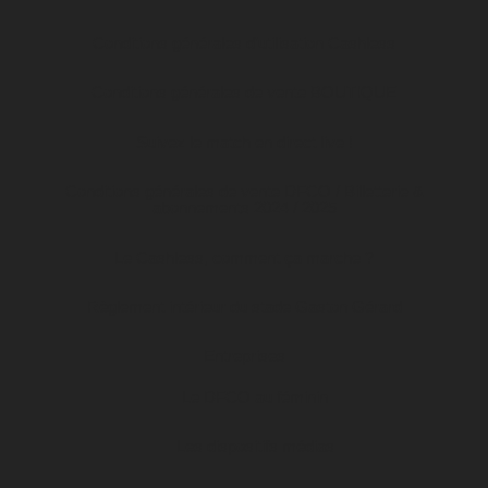
Conditions générales d’utilisation Cashless
Conditions générales de vente BOUTIQUE
Suivez le match en direct live !
Conditions générales de vente DFCO / Billetterie &
abonnements 2024 / 2025
Le Cashless, comment ça marche ?
Règlement intérieur du stade Gaston Gérard
Entreprises
Le DFCO au féminin
Les dispositifs médias