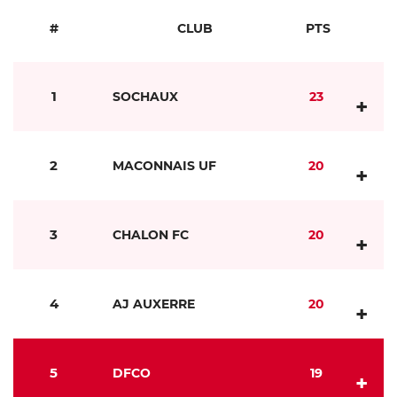
#
CLUB
PTS
1
SOCHAUX
23
+
2
MACONNAIS UF
20
+
3
CHALON FC
20
+
4
AJ AUXERRE
20
+
5
DFCO
19
+