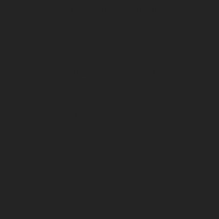
Centre de formation DFCO
Club
Organigramme Association DFCO
Organigramme SA DFCO
CENTRE D’ENTRAÎNEMENT
Le Stade Gaston Gérard
Histoire du club
Match center
Vos événements au DFCO 2025
Contact