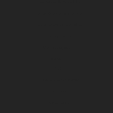
Les dispositifs de visibilité
Les expériences immersives
Les expériences hospitalités
Les partenaires
Mentions légales
Médias
DFCO+
Espace presse / Médias
Photothèque
Vidéothèque