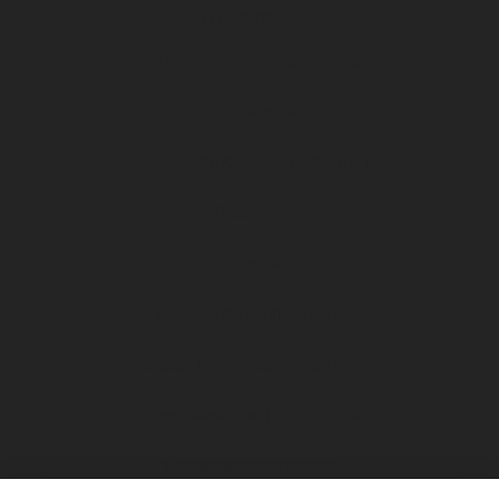
D1 ARKEMA
Planning des entraînements
Calendrier
Classement ARKEMA PREMIERE LIGUE
Présentation
Actualités
Politique de confidentialité
Boutique : bienvenue au dfco store !
Rendez-vous au DFCO Store
Le calendrier de l’Avent