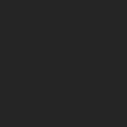
Nos titres
DFCO Formation
12ème homme
Jeux concours
Votez pour la Joueuse du Match
Votez pour le Joueur du Match
Nos groupes de supporters
DFCO Foot fauteuil
Ecole de foot
Section arbitres
u11