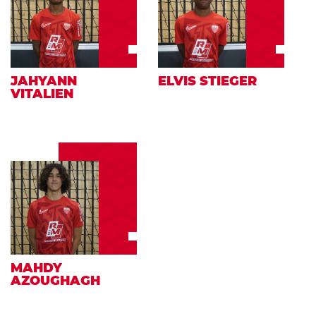
JAHYANN
ELVIS STIEGER
VITALIEN
MAHDY
AZOUGHAGH