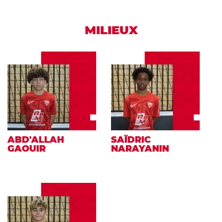
MILIEUX
ABD'ALLAH
SAÏDRIC
GAOUIR
NARAYANIN