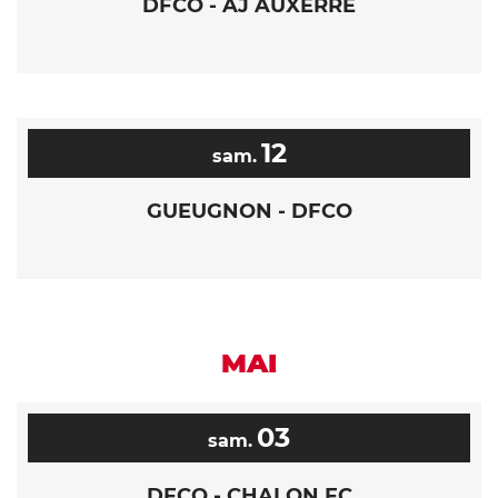
DFCO - AJ AUXERRE
12
sam.
GUEUGNON - DFCO
MAI
03
sam.
DFCO - CHALON FC