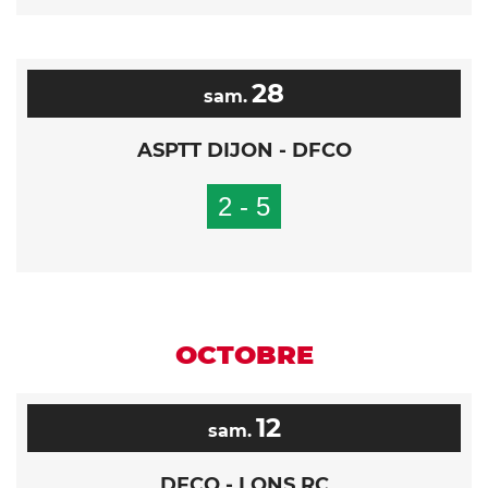
28
sam.
ASPTT DIJON - DFCO
2 - 5
OCTOBRE
12
sam.
DFCO - LONS RC