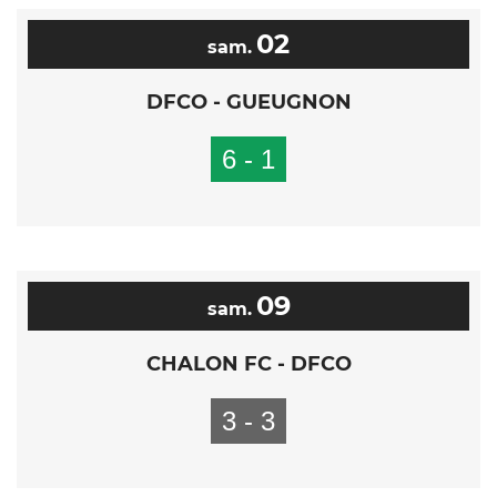
02
sam.
DFCO - GUEUGNON
6 - 1
09
sam.
CHALON FC - DFCO
3 - 3