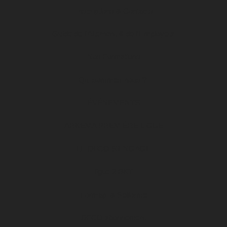
Inscriptions & Contacts
Guide de l’Alternant & de l’Employeur
Nos Formations
Qui sommes-nous ?
ÉVÉNEMENTS
ARKEMA PREMIÈRE LIGUE
LE DFCO S’ENGAGE
ligue 2 BKT
Formapi & Selforme
DFCO abonnement