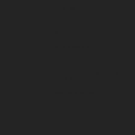
Accueil
Billetterie
Les OFFRES AU MATCH
Les offres billetterie
Les offres à la saison
Le salon de l’emploi et de la formation professionnelle
2026
DFCO Snack, toutes les infos !
Se rendre au stade Gaston-Gérard
Jour de match
SERVICES À VENIR