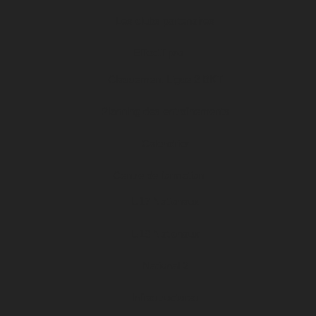
Les clubs partenaires
Effectif pro
Classement Ligue 2 BKT
Planning des entraînements
Calendrier
Centre de formation
U17 Nationaux
U19 Nationaux
National 2
Infrastructures