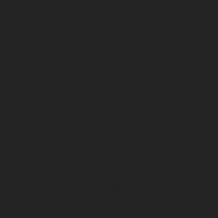
Section masculine (U11, U10)
Association
Projets et Evénements (tournois / stages)
U19 Nationaux féminines
Préformation
U15 féminine
U15 (masculin)
U14 (masculin)
U13 (féminine)
U13 (masculin)