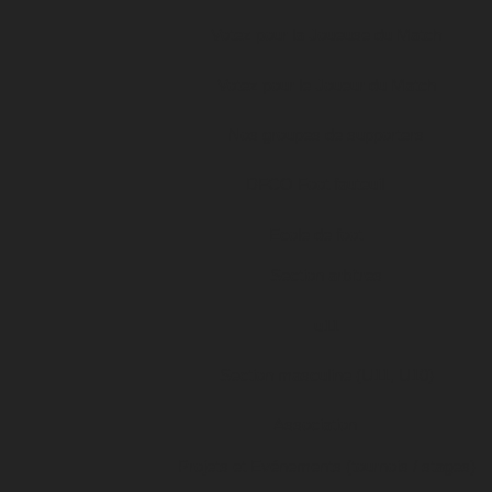
Votez pour la Joueuse du Match
Votez pour le Joueur du Match
Nos groupes de supporters
DFCO Foot fauteuil
Ecole de foot
Section arbitres
u11
Section masculine (U11, U10)
Association
Projets et Evénements (tournois / stages)