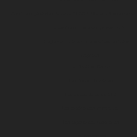
Conditions générales de vente DFCO / Billetterie & abonnemen
Le Cashless, comment ça marche ?
Règlement intérieur du stade Gaston Gérard
Entreprises
Le DFCO au féminin
Les dispositifs médias
Les dispositifs de visibilité
Les expériences immersives
Les expériences hospitalités
Les partenaires