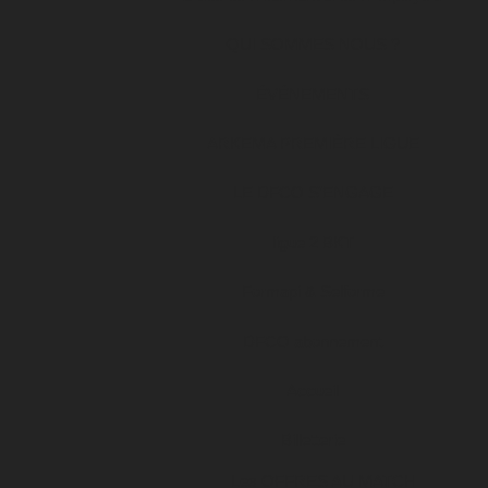
QUI SOMMES NOUS ?
ÉVÉNEMENTS
ARKEMA PREMIÈRE LIGUE
LE DFCO S’ENGAGE
ligue 2 BKT
Formapi & Selforme
DFCO abonnement
Accueil
Billetterie
Les OFFRES AU MATCH