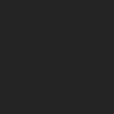
Les offres billetterie
Les offres à la saison
Le salon de l’emploi et de la formation professionnelle
DFCO Snack, toutes les infos !
Se rendre au stade Gaston-Gérard
Jour de match
SERVICES À VENIR
Conditions générales d’utilisation Cashless
Conditions générales de vente BOUTIQUE
Suivez le match en direct live !