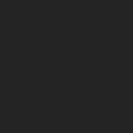
Jeux concours
Votez pour la Joueuse du Match
Votez pour le Joueur du Match
Nos groupes de supporters
DFCO Foot fauteuil
Ecole de foot
Section arbitres
u11
Section masculine (U11, U10)
Association