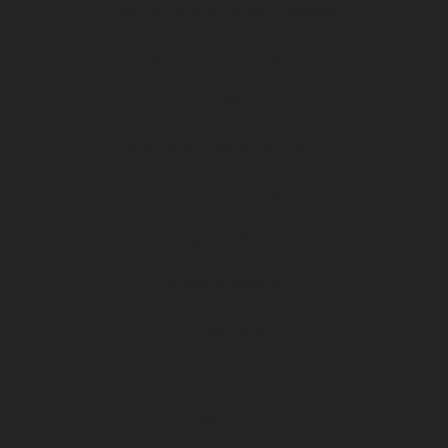
Guide de l’Alternant & de l’Employeur
QUI SOMMES NOUS ?
ÉVÉNEMENTS
ARKEMA PREMIÈRE LIGUE
LE DFCO S’ENGAGE
ligue 2 BKT
Formapi & Selforme
DFCO abonnement
Accueil
Billetterie