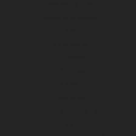
Classement Ligue 2 BKT
Planning des entraînements
Calendrier
Centre de formation
U17 Nationaux
U19 Nationaux
National 2
Infrastructures
Centre de formation DFCO
Club