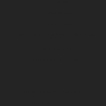
Les OFFRES AU MATCH
Les offres billetterie
Les offres à la saison
Le salon de l’emploi et de la formation professionnelle
2026
DFCO Snack, toutes les infos !
Se rendre au stade Gaston-Gérard
Jour de match
SERVICES À VENIR
Conditions générales d’utilisation Cashless
Conditions générales de vente BOUTIQUE