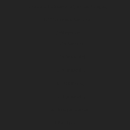
Projets et Evénements (tournois / stages)
U19 Nationaux féminines
Préformation
U15 féminine
U15 (masculin)
U14 (masculin)
U13 (féminine)
U13 (masculin)
Les clubs partenaires
Effectif pro