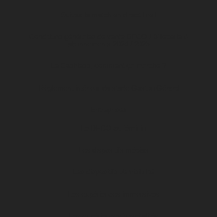
Suivez le match en direct live !
Conditions générales de vente DFCO / Billetterie &
abonnements 2024 / 2025
Le Cashless, comment ça marche ?
Règlement intérieur du stade Gaston Gérard
Entreprises
Le DFCO au féminin
Les dispositifs médias
Les dispositifs de visibilité
Les expériences immersives
Les expériences hospitalités