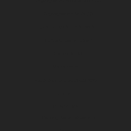
Organigramme Association DFCO
Organigramme SA DFCO
CENTRE D’ENTRAÎNEMENT
Le Stade Gaston Gérard
Histoire du club
Match center
Vos événements au DFCO 2025
Contact
D1 ARKEMA
Planning des entraînements
Calendrier