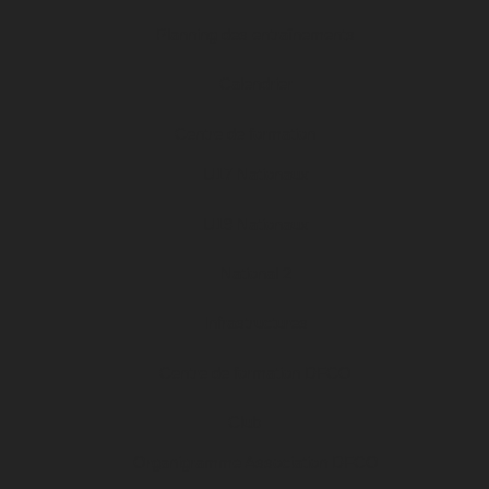
Planning des entraînements
Calendrier
Centre de formation
U17 Nationaux
U19 Nationaux
National 2
Infrastructures
Centre de formation DFCO
Club
Organigramme Association DFCO