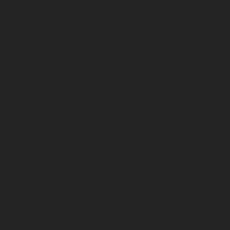
Les offres billetterie
Les offres à la saison
Le salon de l’emploi et de la formation professionnelle
2026
DFCO Snack, toutes les infos !
Se rendre au stade Gaston-Gérard
Jour de match
SERVICES À VENIR
Conditions générales d’utilisation Cashless
Conditions générales de vente BOUTIQUE