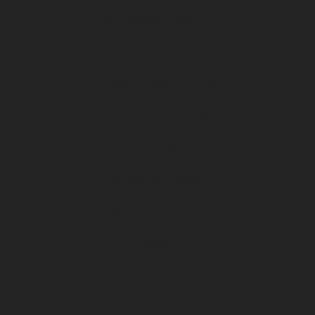
QUI SOMMES NOUS ?
ÉVÉNEMENTS
ARKEMA PREMIÈRE LIGUE
LE DFCO S’ENGAGE
ligue 2 BKT
Formapi & Selforme
DFCO abonnement
Accueil
Billetterie
Les OFFRES AU MATCH