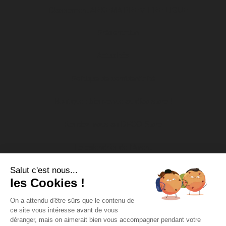
Classement ARKEMA PREMIERE LIGUE
Présentation
Actualités
Politique de confidentialité
Boutique : bienvenue au dfco store !
Rendez-vous au DFCO Store
Le calendrier de l’Avent
Salut c'est nous...
Nos actions socio-éducatives
les Cookies !
Soutien aux associations
On a attendu d'être sûrs que le contenu de
ce site vous intéresse avant de vous
DFCO Tour
déranger, mais on aimerait bien vous accompagner pendant votre