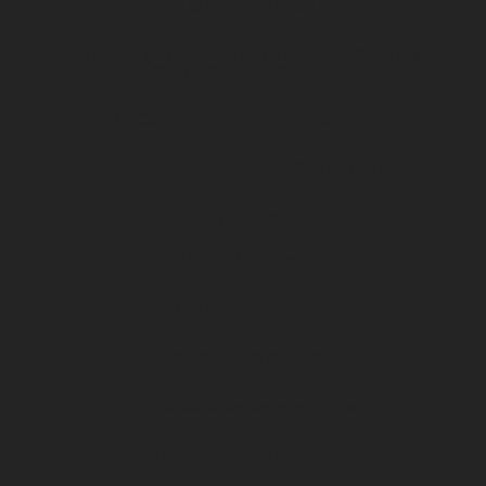
Suivez le match en direct live !
Conditions générales de vente DFCO / Billetterie &
abonnements 2024 / 2025
Le Cashless, comment ça marche ?
Règlement intérieur du stade Gaston Gérard
Entreprises
Le DFCO au féminin
Les dispositifs médias
Les dispositifs de visibilité
Les expériences immersives
Les expériences hospitalités