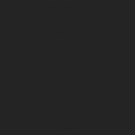
Organigramme SA DFCO
CENTRE D’ENTRAÎNEMENT
Le Stade Gaston Gérard
Histoire du club
Match center
Vos événements au DFCO 2025
Contact
D1 ARKEMA
Planning des entraînements
Calendrier