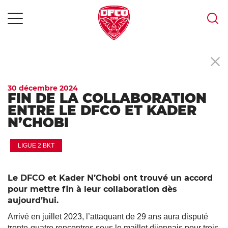
MENU
Skip
to
content
30 décembre 2024
FIN DE LA COLLABORATION
ENTRE LE DFCO ET KADER
N’CHOBI
LIGUE 2 BKT
Le DFCO et Kader N’Chobi ont trouvé un accord
pour mettre fin à leur collaboration dès
aujourd’hui.
Arrivé en juillet 2023, l’attaquant de 29 ans aura disputé
trente-quatre rencontres sous le maillot dijonnais pour trois