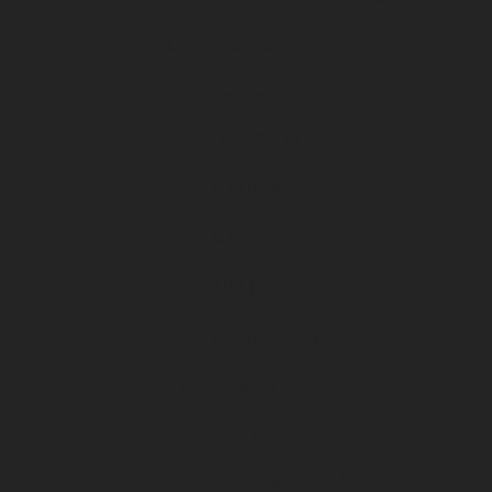
U19 Nationaux féminines
Préformation
U15 féminine
U15 (masculin)
U14 (masculin)
U13 (féminine)
U13 (masculin)
Les clubs partenaires
Effectif pro
Classement Ligue 2 BKT