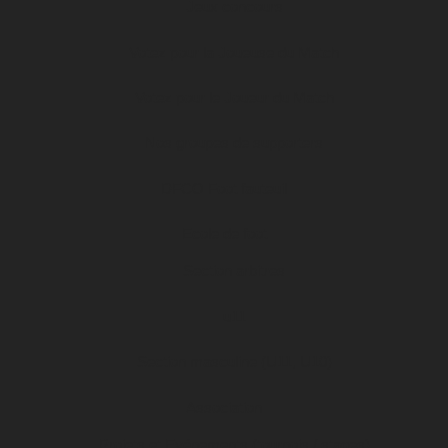
Jeux concours
Votez pour la Joueuse du Match
Votez pour le Joueur du Match
Nos groupes de supporters
DFCO Foot fauteuil
Ecole de foot
Section arbitres
u11
Section masculine (U11, U10)
Association
Projets et Evénements (tournois / stages)