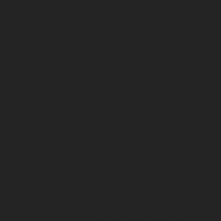
Les offres billetterie
Les offres à la saison
Le salon de l’emploi et de la formation professionnelle
DFCO Snack, toutes les infos !
Se rendre au stade Gaston-Gérard
Jour de match
SERVICES À VENIR
Conditions générales d’utilisation Cashless
Conditions générales de vente BOUTIQUE
Suivez le match en direct live !