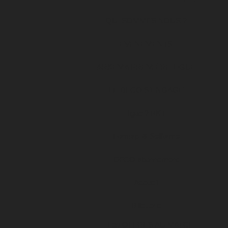
QUI SOMMES NOUS ?
ÉVÉNEMENTS
ARKEMA PREMIÈRE LIGUE
LE DFCO S’ENGAGE
ligue 2 BKT
Formapi & Selforme
DFCO abonnement
Accueil
Billetterie
Les OFFRES AU MATCH