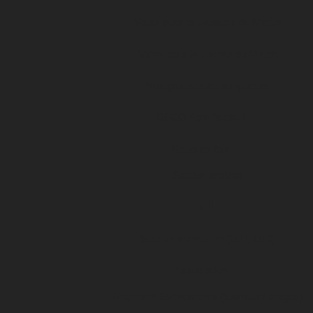
Votez pour la Joueuse du Match
Votez pour le Joueur du Match
Nos groupes de supporters
DFCO Foot fauteuil
Ecole de foot
Section arbitres
u11
Section masculine (U11, U10)
Association
Projets et Evénements (tournois / stages)