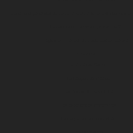
Conditions générales de vente DFCO / Billetterie & abonnemen
Le Cashless, comment ça marche ?
Règlement intérieur du stade Gaston Gérard
Entreprises
Le DFCO au féminin
Les dispositifs médias
Les dispositifs de visibilité
Les expériences immersives
Les expériences hospitalités
Les partenaires