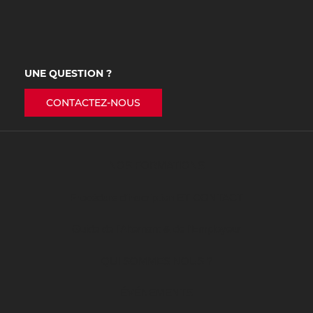
UNE QUESTION ?
CONTACTEZ-NOUS
NOS FORMATIONS
Procédure d’inscription ET CONTACT
Guide de l’Alternant & de l’Employeur
QUI SOMMES NOUS ?
ÉVÉNEMENTS