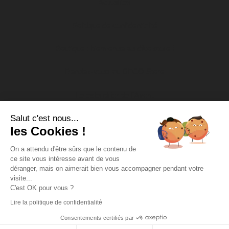
Actualités
Politique de confidentialité
Boutique : bienvenue au dfco store !
Rendez-vous au DFCO Store
Le calendrier de l’Avent
Salut c'est nous...
Nos actions socio-éducatives
les Cookies !
Soutien aux associations
On a attendu d'être sûrs que le contenu de
ce site vous intéresse avant de vous
DFCO Tour
déranger, mais on aimerait bien vous accompagner pendant votre
visite...
Missions d’intérêt général
C'est OK pour vous ?
Lire la politique de confidentialité
Copyright DFCO 2022 - Tous droits réservés - Conception &
Propulse
réalisation :
Consentements certifiés par