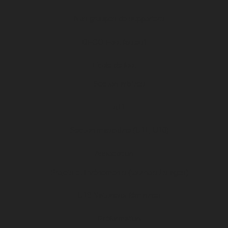
Nos groupes de supporters
DFCO Foot fauteuil
Ecole de foot
Section arbitres
u11
Section masculine (U11, U10)
Association
Projets et Evénements (tournois / stages)
U19 Nationaux féminines
Préformation