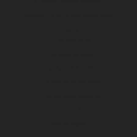
Le Cashless, comment ça marche ?
Règlement intérieur du stade Gaston Gérard
Entreprises
Le DFCO au féminin
Les dispositifs médias
Les dispositifs de visibilité
Les expériences immersives
Les expériences hospitalités
Les partenaires
Mentions légales