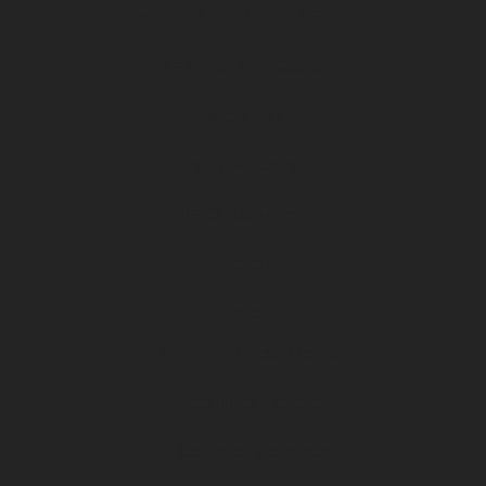
ARKEMA PREMIÈRE LIGUE
LE DFCO S’ENGAGE
ligue 2 BKT
Formapi & Selforme
DFCO abonnement
Accueil
Billetterie
Les OFFRES AU MATCH
Les offres billetterie
Les offres à la saison