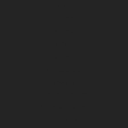
U15 féminine
U15 (masculin)
U14 (masculin)
U13 (féminine)
U13 (masculin)
Les clubs partenaires
Effectif pro
Classement Ligue 2 BKT
Planning des entraînements
Calendrier