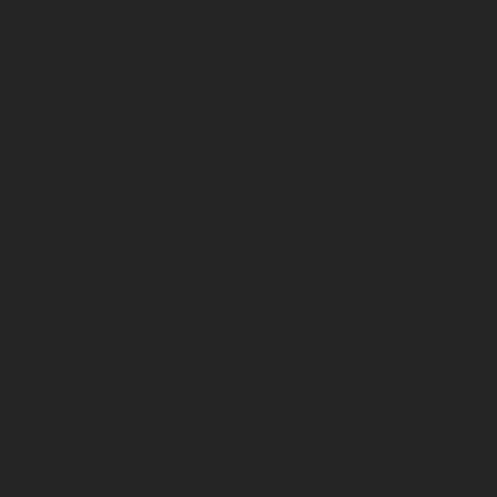
Médias
DFCO+
Espace presse / Médias
Photothèque
Vidéothèque
Nos titres
DFCO Formation
12ème homme
Jeux concours
Votez pour la Joueuse du Match
Votez pour le Joueur du Match