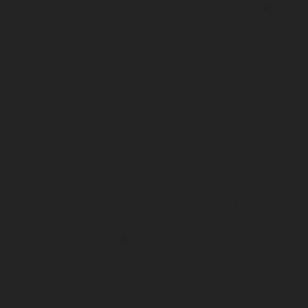
Le salon de l’emploi et de la formation professionnelle
2026
DFCO Snack, toutes les infos !
Se rendre au stade Gaston-Gérard
Jour de match
SERVICES À VENIR
Conditions générales d’utilisation Cashless
Conditions générales de vente BOUTIQUE
Suivez le match en direct live !
Conditions générales de vente DFCO / Billetterie &
abonnements 2024 / 2025