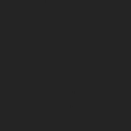
Le Stade Gaston Gérard
Histoire du club
Match center
Vos événements au DFCO 2025
Contact
D1 ARKEMA
Planning des entraînements
Calendrier
Classement ARKEMA PREMIERE LIGUE
Présentation