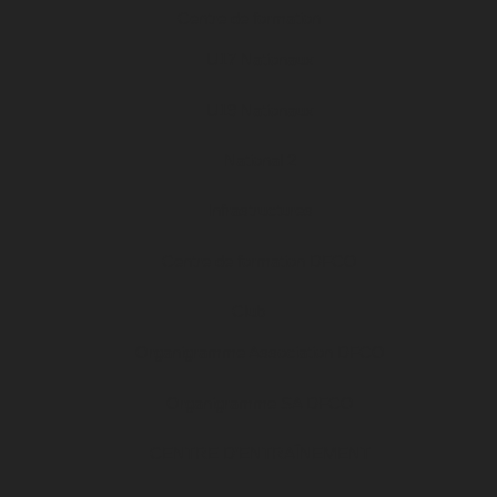
Centre de formation
U17 Nationaux
U19 Nationaux
National 2
Infrastructures
Centre de formation DFCO
Club
Organigramme Association DFCO
Organigramme SA DFCO
CENTRE D’ENTRAÎNEMENT