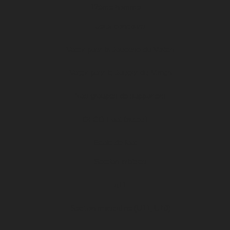
12ème homme
Jeux concours
Votez pour la Joueuse du Match
Votez pour le Joueur du Match
Nos groupes de supporters
DFCO Foot fauteuil
Ecole de foot
Section arbitres
u11
Section masculine (U11, U10)