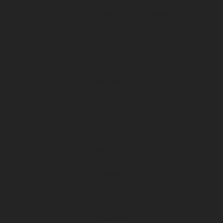
Guide de l’Alternant & de l’Employeur
QUI SOMMES NOUS ?
ÉVÉNEMENTS
ARKEMA PREMIÈRE LIGUE
LE DFCO S’ENGAGE
ligue 2 BKT
Formapi & Selforme
DFCO abonnement
Accueil
Billetterie