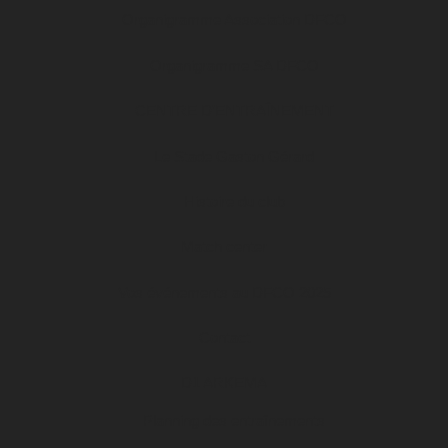
Organigramme Association DFCO
Organigramme SA DFCO
CENTRE D’ENTRAÎNEMENT
Le Stade Gaston Gérard
Histoire du club
Match center
Vos événements au DFCO 2025
Contact
D1 ARKEMA
Planning des entraînements