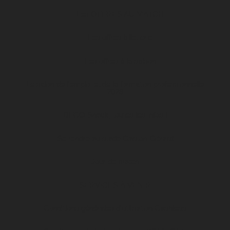
Les OFFRES AU MATCH
Les offres billetterie
Les offres à la saison
Le salon de l’emploi et de la formation professionnelle
2026
DFCO Snack, toutes les infos !
Se rendre au stade Gaston-Gérard
Jour de match
SERVICES À VENIR
Conditions générales d’utilisation Cashless