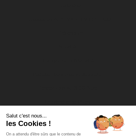
Calendrier
Classement ARKEMA PREMIERE LIGUE
Présentation
Actualités
Politique de confidentialité
Boutique : bienvenue au dfco store !
Rendez-vous au DFCO Store
Le calendrier de l’Avent
Salut c'est nous...
Nos actions socio-éducatives
les Cookies !
Soutien aux associations
On a attendu d'être sûrs que le contenu de