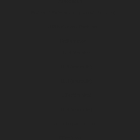
Association
Projets et Evénements (tournois / stages)
U19 Nationaux féminines
Préformation
U15 féminine
U15 (masculin)
U14 (masculin)
U13 (féminine)
U13 (masculin)
Les clubs partenaires
Effectif pro