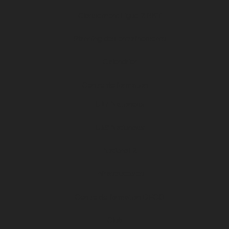
Classement Ligue 2 BKT
Planning des entraînements
Calendrier
Centre de formation
U17 Nationaux
U19 Nationaux
National 2
Infrastructures
Centre de formation DFCO
Club