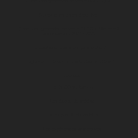
Conditions générales de vente BOUTIQUE
Suivez le match en direct live !
Conditions générales de vente DFCO / Billetterie &
abonnements 2024 / 2025
Le Cashless, comment ça marche ?
Règlement intérieur du stade Gaston Gérard
Entreprises
Le DFCO au féminin
Les dispositifs médias
Les dispositifs de visibilité
Les expériences immersives