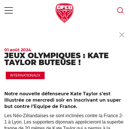
MENU
Skip
to
content
01 août 2024
JEUX OLYMPIQUES : KATE
TAYLOR BUTEUSE !
INTERNATIONAUX
Notre nouvelle défenseure Kate Taylor s’est
illustrée ce mercredi soir en inscrivant un super
but contre l’Equipe de France.
Les Néo-Zélandaises se sont inclinées contre la France 2-
1 à Lyon. Les supporters dijonnais apprécieront la superbe
frappe de 20 mètres de Kate Taylor qui a permis à la