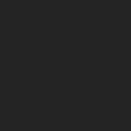
Les expériences hospitalités
Les partenaires
Mentions légales
Médias
DFCO+
Espace presse / Médias
Photothèque
Vidéothèque
Nos titres
DFCO Formation