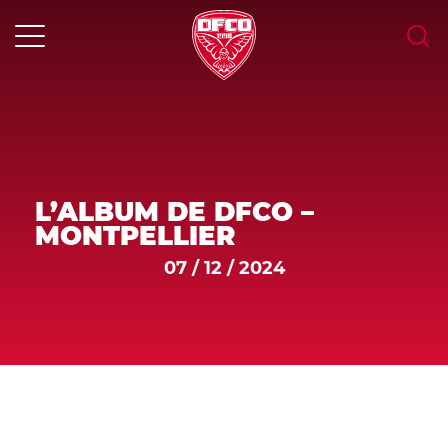
Skip
to
content
MENU
L’ALBUM DE DFCO –
MONTPELLIER
07 / 12 / 2024