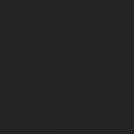
Mentions légales
Médias
DFCO+
Espace presse / Médias
Photothèque
Vidéothèque
Nos titres
DFCO Formation
12ème homme
Jeux concours
Votez pour la Joueuse du Match