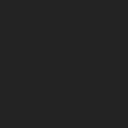
Qui sommes-nous ?
ÉVÉNEMENTS
ARKEMA PREMIÈRE LIGUE
LE DFCO S’ENGAGE
ligue 2 BKT
Formapi & Selforme
DFCO abonnement
Accueil
Billetterie
Les OFFRES AU MATCH