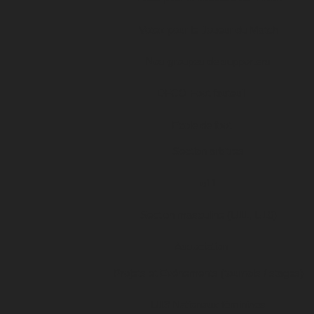
Votez pour le Joueur du Match
Nos groupes de supporters
DFCO Foot fauteuil
Ecole de foot
Section arbitres
u11
Section masculine (U11, U10)
Association
Projets et Evénements (tournois / stages)
U19 Nationaux féminines