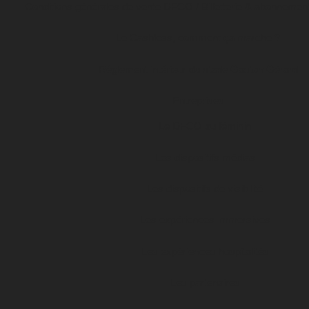
Conditions générales de vente DFCO / Billetterie & abonnemen
Le Cashless, comment ça marche ?
Règlement intérieur du stade Gaston Gérard
Entreprises
Le DFCO au féminin
Les dispositifs médias
Les dispositifs de visibilité
Les expériences immersives
Les expériences hospitalités
Les partenaires