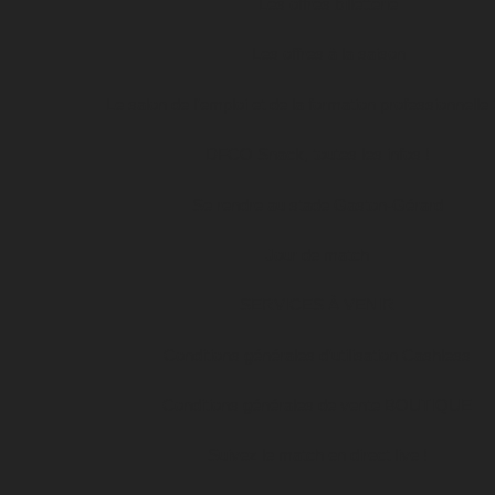
Les offres billetterie
Les offres à la saison
Le salon de l’emploi et de la formation professionnelle
DFCO Snack, toutes les infos !
Se rendre au stade Gaston-Gérard
Jour de match
SERVICES À VENIR
Conditions générales d’utilisation Cashless
Conditions générales de vente BOUTIQUE
Suivez le match en direct live !