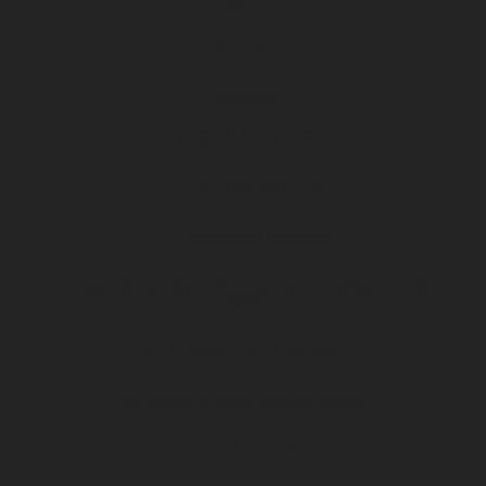
Accueil
Billetterie
Les OFFRES AU MATCH
Les offres billetterie
Les offres à la saison
Le salon de l’emploi et de la formation professionnelle
2026
DFCO Snack, toutes les infos !
Se rendre au stade Gaston-Gérard
Jour de match