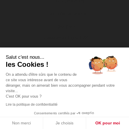
U13 (masculin)
Les clubs partenaires
Effectif pro
Classement Ligue 2 BKT
Planning des entraînements
Salut c'est nous...
les Cookies !
Calendrier
On a attendu d'être sûrs que le contenu de
Centre de formation
ce site vous intéresse avant de vous
déranger, mais on aimerait bien vous accompagner pendant votre
U17 Nationaux
visite...
C'est OK pour vous ?
U19 Nationaux
Lire la politique de confidentialité
National 2
Consentements certifiés par
Non merci
Je choisis
OK pour moi
Infrastructures