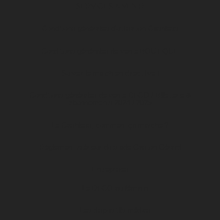
SERVICES À VENIR
Conditions générales d’utilisation Cashless
Conditions générales de vente BOUTIQUE
Suivez le match en direct live !
Conditions générales de vente DFCO / Billetterie &
abonnements 2024 / 2025
Le Cashless, comment ça marche ?
Règlement intérieur du stade Gaston Gérard
Entreprises
Le DFCO au féminin
Les dispositifs médias