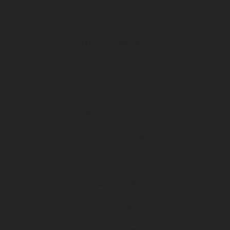
Inscriptions & Contacts
Guide de l’Alternant & de l’Employeur
Nos Formations
Qui sommes-nous ?
ÉVÉNEMENTS
ARKEMA PREMIÈRE LIGUE
LE DFCO S’ENGAGE
ligue 2 BKT
Formapi & Selforme
DFCO abonnement