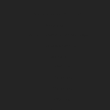
u11
Section masculine (U11, U10)
Association
Projets et Evénements (tournois / stages)
U19 Nationaux féminines
Préformation
U15 féminine
U15 (masculin)
U14 (masculin)
U13 (féminine)