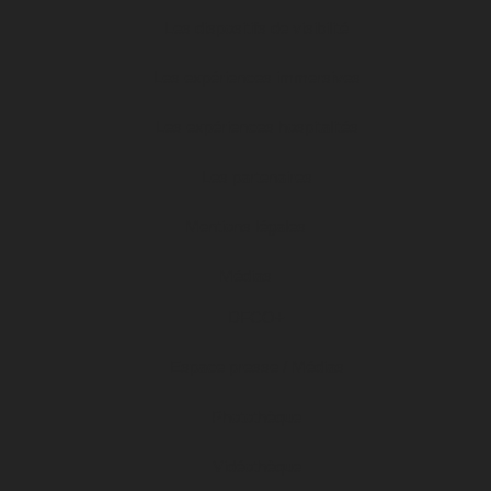
Les dispositifs de visibilité
Les expériences immersives
Les expériences hospitalités
Les partenaires
Mentions légales
Médias
DFCO+
Espace presse / Médias
Photothèque
Vidéothèque