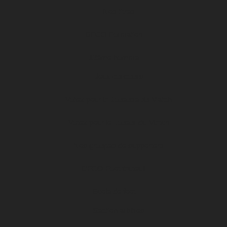
Nos titres
DFCO Formation
12ème homme
Jeux concours
Votez pour la Joueuse du Match
Votez pour le Joueur du Match
Nos groupes de supporters
DFCO Foot fauteuil
Ecole de foot
Section arbitres