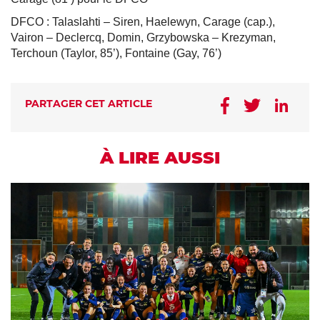
DFCO : Talaslahti – Siren, Haelewyn, Carage (cap.),
Vairon – Declercq, Domin, Grzybowska – Krezyman,
Terchoun (Taylor, 85’), Fontaine (Gay, 76’)
PARTAGER CET ARTICLE
À LIRE AUSSI