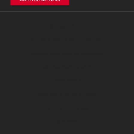
NOS FORMATIONS
Procédure d’inscription ET CONTACT
Guide de l’Alternant & de l’Employeur
QUI SOMMES NOUS ?
ÉVÉNEMENTS
ARKEMA PREMIÈRE LIGUE
LE DFCO S’ENGAGE
ligue 2 BKT