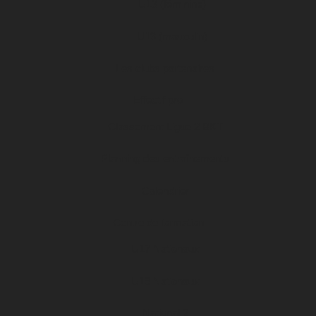
U13 (féminine)
U13 (masculin)
Les clubs partenaires
Effectif pro
Classement Ligue 2 BKT
Planning des entraînements
Calendrier
Centre de formation
U17 Nationaux
U19 Nationaux
National 2