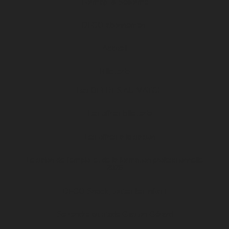
Formapi & Selforme
DFCO abonnement
Accueil
Billetterie
Les OFFRES AU MATCH
Les offres billetterie
Les offres à la saison
Le salon de l’emploi et de la formation professionnelle
2026
DFCO Snack, toutes les infos !
Se rendre au stade Gaston-Gérard