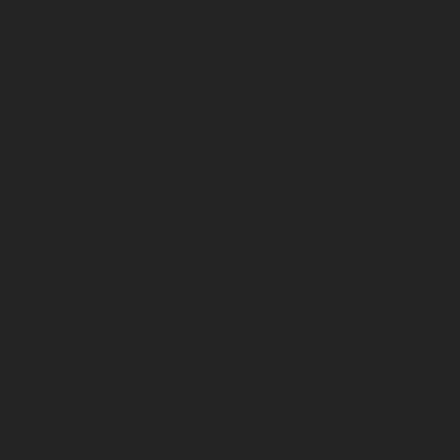
Vidéothèque
Nos titres
DFCO Formation
12ème homme
Jeux concours
Votez pour la Joueuse du Match
Votez pour le Joueur du Match
Nos groupes de supporters
DFCO Foot fauteuil
Ecole de foot