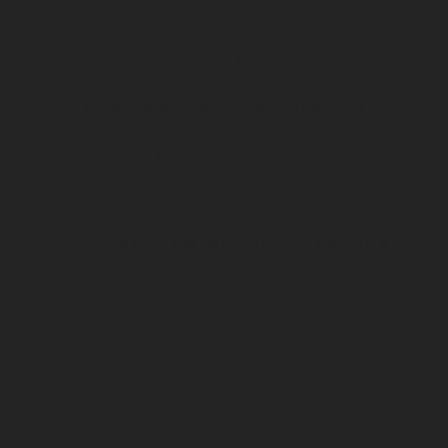
Jour de match
SERVICES À VENIR
Conditions générales d’utilisation Cashless
Conditions générales de vente BOUTIQUE
Suivez le match en direct live !
Conditions générales de vente DFCO / Billetterie &
abonnements 2024 / 2025
Le Cashless, comment ça marche ?
Règlement intérieur du stade Gaston Gérard
Entreprises
Le DFCO au féminin