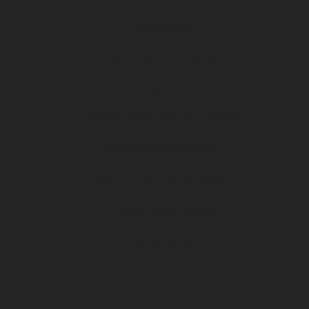
Infrastructures
Centre de formation DFCO
Club
Organigramme Association DFCO
Organigramme SA DFCO
CENTRE D’ENTRAÎNEMENT
Le Stade Gaston Gérard
Histoire du club
Match center
Vos événements au DFCO 2025