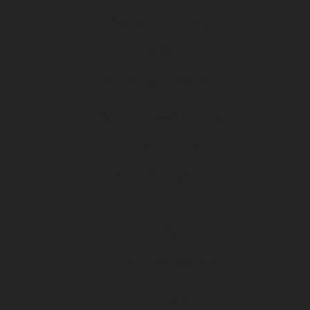
Les dispositifs médias
Les dispositifs de visibilité
Les expériences immersives
Les expériences hospitalités
Les partenaires
Mentions légales
Médias
DFCO+
Espace presse / Médias
Photothèque