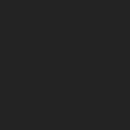
Contact
D1 ARKEMA
Planning des entraînements
Calendrier
Classement ARKEMA PREMIERE LIGUE
Présentation
Actualités
Politique de confidentialité
Boutique : bienvenue au dfco store !
Rendez-vous au DFCO Store