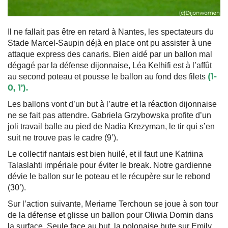
Il ne fallait pas être en retard à Nantes, les spectateurs du
Stade Marcel-Saupin déjà en place ont pu assister à une
attaque express des canaris. Bien aidé par un ballon mal
dégagé par la défense dijonnaise, Léa Kelhifi est à l’affût
(1-
au second poteau et pousse le ballon au fond des filets
0, 1’).
Les ballons vont d’un but à l’autre et la réaction dijonnaise
ne se fait pas attendre. Gabriela Grzybowska profite d’un
joli travail balle au pied de Nadia Krezyman, le tir qui s’en
suit ne trouve pas le cadre (9’).
Le collectif nantais est bien huilé, et il faut une Katriina
Talaslahti impériale pour éviter le break. Notre gardienne
dévie le ballon sur le poteau et le récupère sur le rebond
(30’).
Sur l’action suivante, Meriame Terchoun se joue à son tour
de la défense et glisse un ballon pour Oliwia Domin dans
la surface. Seule face au but, la polonaise bute sur Emily