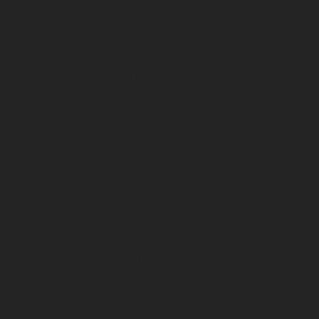
Section arbitres
u11
Section masculine (U11, U10)
Association
Projets et Evénements (tournois / stages)
U19 Nationaux féminines
Préformation
U15 féminine
U15 (masculin)
U14 (masculin)