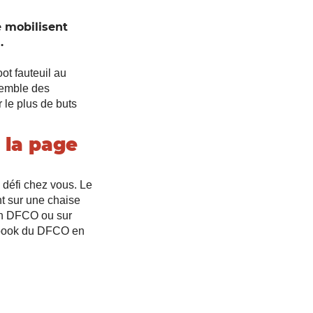
 mobilisent
.
ot fauteuil au
semble des
 le plus de buts
 la page
e défi chez vous. Le
nt sur une chaise
ion DFCO ou sur
ebook du DFCO en