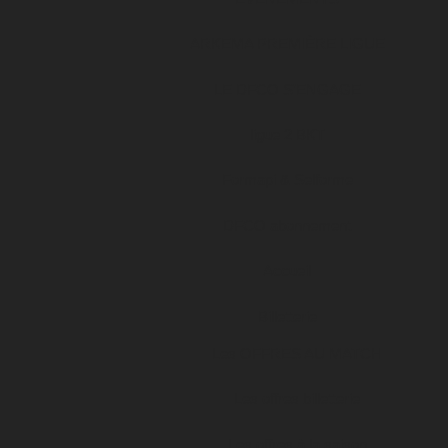
ARKEMA PREMIÈRE LIGUE
LE DFCO S’ENGAGE
ligue 2 BKT
Formapi & Selforme
DFCO abonnement
Accueil
Billetterie
Les OFFRES AU MATCH
Les offres billetterie
Les offres à la saison