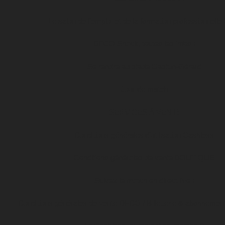
Le salon de l’emploi et de la formation professionnelle
DFCO Snack, toutes les infos !
Se rendre au stade Gaston-Gérard
Jour de match
SERVICES À VENIR
Conditions générales d’utilisation Cashless
Conditions générales de vente BOUTIQUE
Suivez le match en direct live !
Conditions générales de vente DFCO / Billetterie & abonnemen