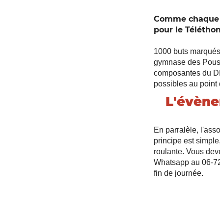
Comme chaque an
pour le Télétho
1000 buts marqués e
gymnase des Pousso
composantes du DFC
possibles au point 
L'évène
En parralèle, l'ass
principe est simpl
roulante. Vous dev
Whatsapp au 06-72
fin de journée.