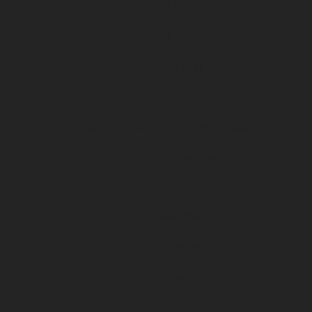
Section arbitres
u11
Section masculine (U11, U10)
Association
Projets et Evénements (tournois / stages)
U19 Nationaux féminines
Préformation
U15 féminine
U15 (masculin)
U14 (masculin)
U13 (féminine)