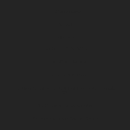
DFCO abonnement
Accueil
Billetterie
Les OFFRES AU MATCH
Les offres billetterie
Les offres à la saison
Le salon de l’emploi et de la formation professionnelle
2026
DFCO Snack, toutes les infos !
Se rendre au stade Gaston-Gérard