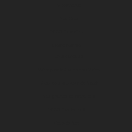
Vidéothèque
Nos titres
DFCO Formation
12ème homme
Jeux concours
Votez pour la Joueuse du Match
Votez pour le Joueur du Match
Nos groupes de supporters
DFCO Foot fauteuil
Ecole de foot