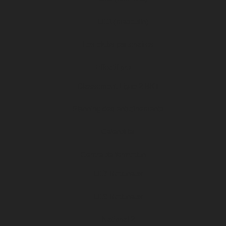
U13 (masculin)
Les clubs partenaires
Effectif pro
Classement Ligue 2 BKT
Planning des entraînements
Calendrier
Centre de formation
U17 Nationaux
U19 Nationaux
National 2