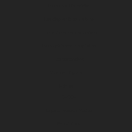
Les dispositifs médias
Les dispositifs de visibilité
Les expériences immersives
Les expériences hospitalités
Les partenaires
Mentions légales
Médias
DFCO+
Espace presse / Médias
Photothèque