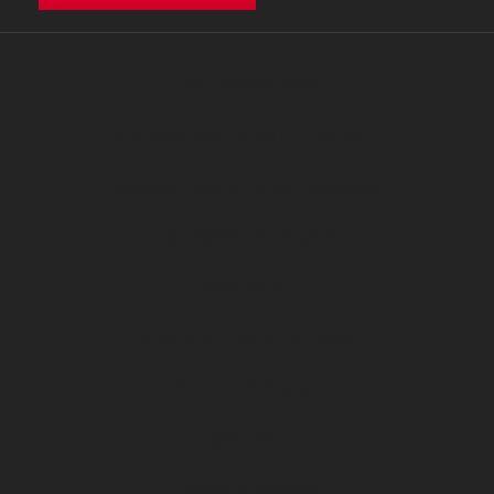
NOS FORMATIONS
Procédure d’inscription ET CONTACT
Guide de l’Alternant & de l’Employeur
QUI SOMMES NOUS ?
ÉVÉNEMENTS
ARKEMA PREMIÈRE LIGUE
LE DFCO S’ENGAGE
ligue 2 BKT
Formapi & Selforme