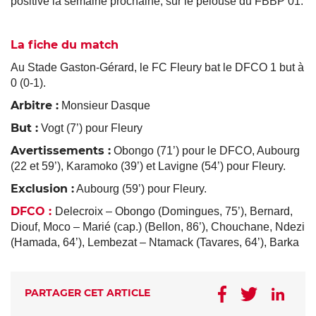
positive la semaine prochaine, sur le pelouse du FBBP 01.
La fiche du match
Au Stade Gaston-Gérard, le FC Fleury bat le DFCO 1 but à
0 (0-1).
Arbitre :
Monsieur Dasque
But :
Vogt (7’) pour Fleury
Avertissements :
Obongo (71’) pour le DFCO, Aubourg
(22 et 59’), Karamoko (39’) et Lavigne (54’) pour Fleury.
Exclusion :
Aubourg (59’) pour Fleury.
DFCO :
Delecroix – Obongo (Domingues, 75’), Bernard,
Diouf, Moco – Marié (cap.) (Bellon, 86’), Chouchane, Ndezi
(Hamada, 64’), Lembezat – Ntamack (Tavares, 64’), Barka
PARTAGER CET ARTICLE