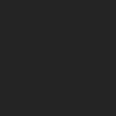
Jour de match
SERVICES À VENIR
Conditions générales d’utilisation Cashless
Conditions générales de vente BOUTIQUE
Suivez le match en direct live !
Conditions générales de vente DFCO / Billetterie &
abonnements 2024 / 2025
Le Cashless, comment ça marche ?
Règlement intérieur du stade Gaston Gérard
Entreprises
Le DFCO au féminin