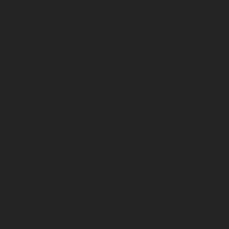
Infrastructures
Centre de formation DFCO
Club
Organigramme Association DFCO
Organigramme SA DFCO
CENTRE D’ENTRAÎNEMENT
Le Stade Gaston Gérard
Histoire du club
Match center
Vos événements au DFCO 2025