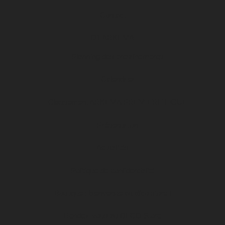
Contact
D1 ARKEMA
Planning des entraînements
Calendrier
Classement ARKEMA PREMIERE LIGUE
Présentation
Actualités
Politique de confidentialité
Boutique : bienvenue au dfco store !
Rendez-vous au DFCO Store