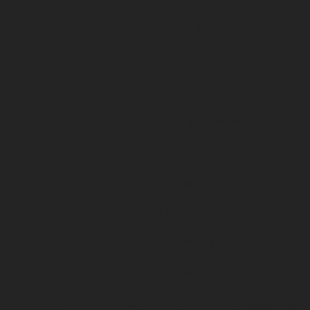
LE DFCO S’ENGAGE
ligue 2 BKT
Formapi & Selforme
DFCO abonnement
Accueil
Billetterie
Les OFFRES AU MATCH
Les offres billetterie
Les offres à la saison
Le salon de l’emploi et de la formation professionnelle