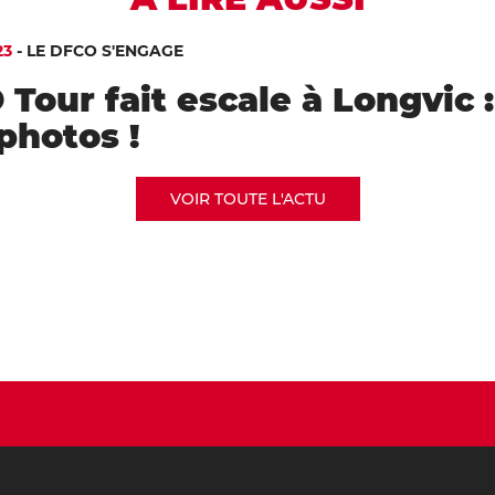
23
-
LE DFCO S'ENGAGE
Tour fait escale à Longvic :
photos !
VOIR TOUTE L'ACTU