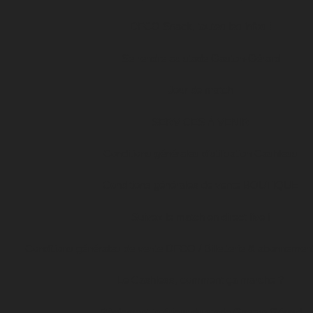
DFCO Snack, toutes les infos !
Se rendre au stade Gaston-Gérard
Jour de match
SERVICES À VENIR
Conditions générales d’utilisation Cashless
Conditions générales de vente BOUTIQUE
Suivez le match en direct live !
Conditions générales de vente DFCO / Billetterie & abonnemen
Le Cashless, comment ça marche ?
Règlement intérieur du stade Gaston Gérard