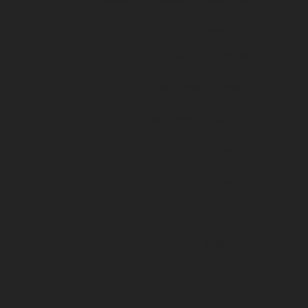
Entreprises
Le DFCO au féminin
Les dispositifs médias
Les dispositifs de visibilité
Les expériences immersives
Les expériences hospitalités
Les partenaires
Mentions légales
Médias
DFCO+