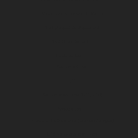
Votez pour le Joueur du Match
Nos groupes de supporters
DFCO Foot fauteuil
Ecole de foot
Section arbitres
u11
Section masculine (U11, U10)
Association
Projets et Evénements (tournois / stages)
U19 Nationaux féminines