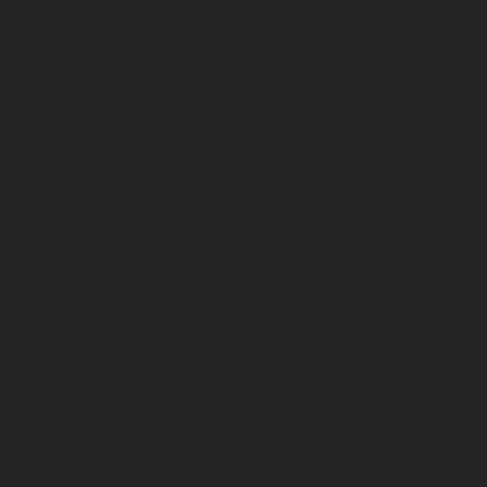
Préformation
U15 féminine
U15 (masculin)
U14 (masculin)
U13 (féminine)
U13 (masculin)
Les clubs partenaires
Effectif pro
Classement Ligue 2 BKT
Planning des entraînements