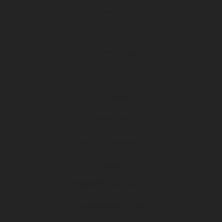
Calendrier
Centre de formation
U17 Nationaux
U19 Nationaux
National 2
Infrastructures
Centre de formation DFCO
Club
Organigramme Association DFCO
Organigramme SA DFCO