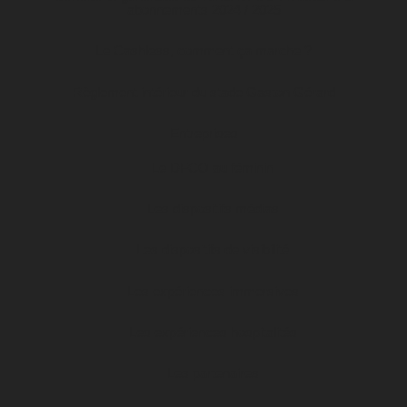
abonnements 2024 / 2025
Le Cashless, comment ça marche ?
Règlement intérieur du stade Gaston Gérard
Entreprises
Le DFCO au féminin
Les dispositifs médias
Les dispositifs de visibilité
Les expériences immersives
Les expériences hospitalités
Les partenaires