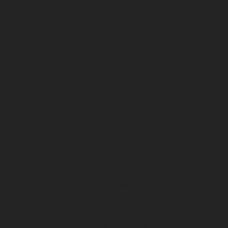
Mentions légales
Médias
DFCO+
Espace presse / Médias
Photothèque
Vidéothèque
Nos titres
DFCO Formation
12ème homme
Jeux concours
Votez pour la Joueuse du Match