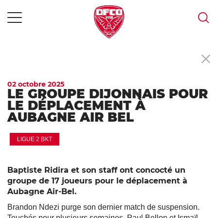
MENU
Skip
to
content
02 octobre 2025
LE GROUPE DIJONNAIS POUR
LE DÉPLACEMENT À
AUBAGNE AIR BEL
LIGUE 2 BKT
Baptiste Ridira et son staff ont concocté un
groupe de 17 joueurs pour le déplacement à
Aubagne Air-Bel.
Brandon Ndezi purge son dernier match de suspension.
Touchés pour plusieurs semaines, Paul Bellon et Ismaïl