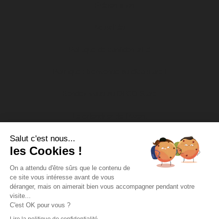
Présentation
Actualités
Politique de confidentialité
Boutique : bienvenue au dfco store !
Rendez-vous au DFCO Store
Le calendrier de l’Avent
Salut c'est nous...
Nos actions socio-éducatives
les Cookies !
Soutien aux associations
On a attendu d'être sûrs que le contenu de
ce site vous intéresse avant de vous
DFCO Tour
déranger, mais on aimerait bien vous accompagner pendant votre
visite...
Missions d’intérêt général
C'est OK pour vous ?
Lire la politique de confidentialité