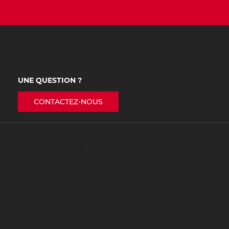
UNE QUESTION ?
CONTACTEZ-NOUS
QUI SOMMES-NOUS ?
Procédure d’inscription ET CONTACT
Guide de l’Alternant & de l’Employeur
Nos Formations