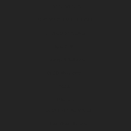
ÉVÉNEMENTS
ARKEMA PREMIÈRE LIGUE
LE DFCO S’ENGAGE
ligue 2 BKT
Formapi & Selforme
DFCO abonnement
Accueil
Billetterie
Les OFFRES AU MATCH
Les offres billetterie