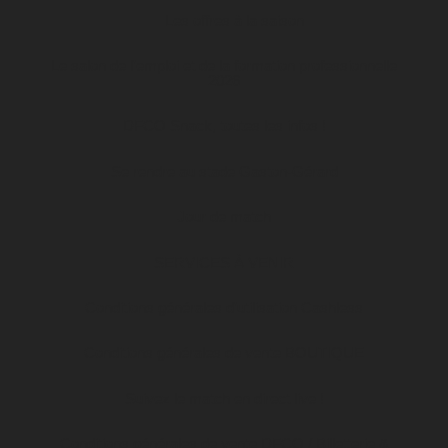
Les offres à la saison
Le salon de l’emploi et de la formation professionnelle
2026
DFCO Snack, toutes les infos !
Se rendre au stade Gaston-Gérard
Jour de match
SERVICES À VENIR
Conditions générales d’utilisation Cashless
Conditions générales de vente BOUTIQUE
Suivez le match en direct live !
Conditions générales de vente DFCO / Billetterie &