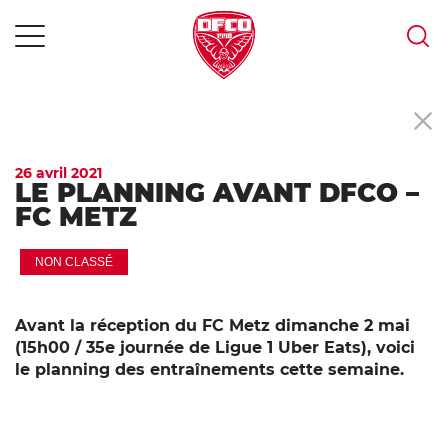
MENU
Skip
to
content
26 avril 2021
LE PLANNING AVANT DFCO –
FC METZ
NON CLASSÉ
Avant la réception du FC Metz dimanche 2 mai
(15h00 / 35e journée de Ligue 1 Uber Eats), voici
le planning des entraînements cette semaine.