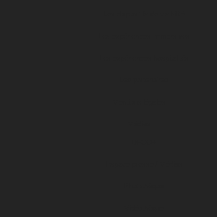
Les dispositifs de visibilité
Les expériences immersives
Les expériences hospitalités
Les partenaires
Mentions légales
Médias
DFCO+
Espace presse / Médias
Photothèque
Vidéothèque