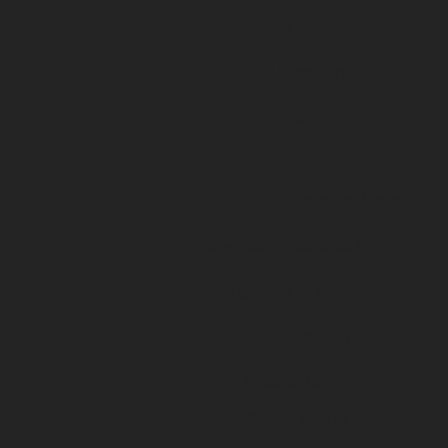
Nos titres
DFCO Formation
12ème homme
Jeux concours
Votez pour la Joueuse du Match
Votez pour le Joueur du Match
Nos groupes de supporters
DFCO Foot fauteuil
Ecole de foot
Section arbitres