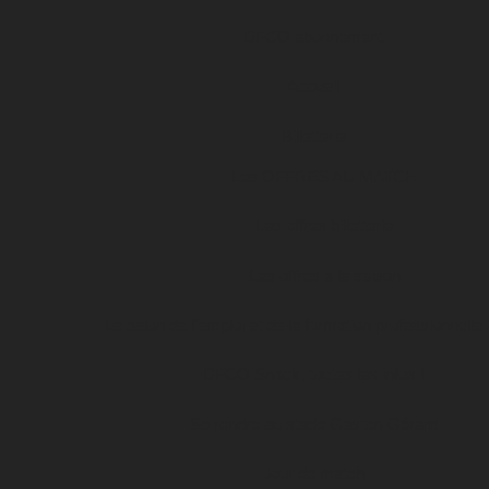
DFCO abonnement
Accueil
Billetterie
Les OFFRES AU MATCH
Les offres billetterie
Les offres à la saison
Le salon de l’emploi et de la formation professionnelle
DFCO Snack, toutes les infos !
Se rendre au stade Gaston-Gérard
Jour de match