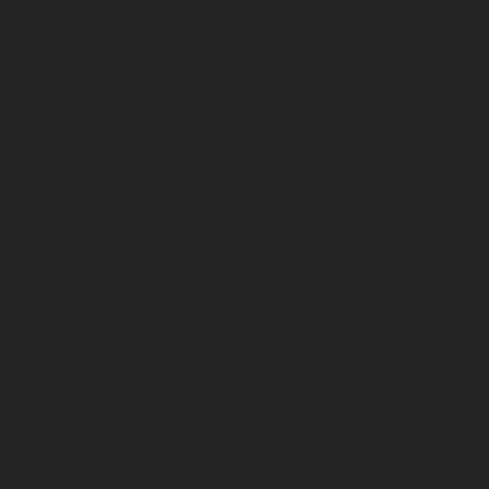
SERVICES À VENIR
Conditions générales d’utilisation Cashless
Conditions générales de vente BOUTIQUE
Suivez le match en direct live !
Conditions générales de vente DFCO / Billetterie & abonnemen
Le Cashless, comment ça marche ?
Règlement intérieur du stade Gaston Gérard
Entreprises
Le DFCO au féminin
Les dispositifs médias