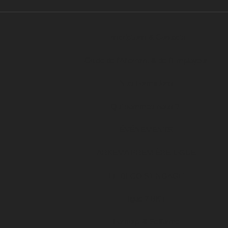
Inscriptions & Contacts
Guide de l’Alternant & de l’Employeur
Nos Formations
Qui sommes-nous ?
ÉVÉNEMENTS
ARKEMA PREMIÈRE LIGUE
LE DFCO S’ENGAGE
ligue 2 BKT
Formapi & Selforme