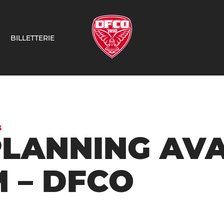
BILLETTERIE
3
PLANNING AV
 – DFCO