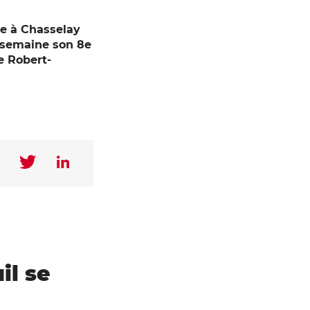
le à Chasselay
e semaine son 8e
e Robert-
il se