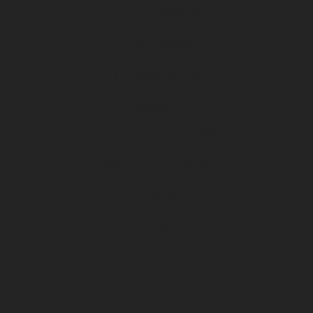
U13 (féminine)
U13 (masculin)
Les clubs partenaires
Effectif pro
Classement Ligue 2 BKT
Planning des entraînements
Calendrier
Centre de formation
U17 Nationaux
U19 Nationaux