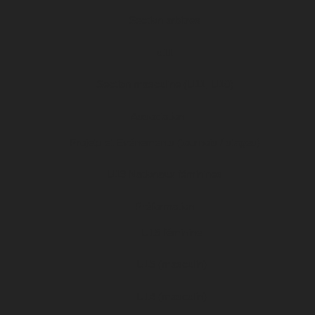
Section arbitres
u11
Section masculine (U11, U10)
Association
Projets et Evénements (tournois / stages)
U19 Nationaux féminines
Préformation
U15 féminine
U15 (masculin)
U14 (masculin)