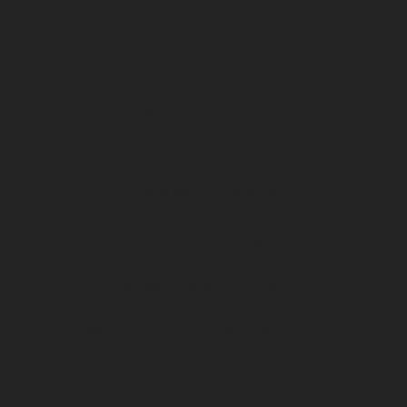
Jour de match
SERVICES À VENIR
Conditions générales d’utilisation Cashless
Conditions générales de vente BOUTIQUE
Suivez le match en direct live !
Conditions générales de vente DFCO / Billetterie &
abonnements 2024 / 2025
Le Cashless, comment ça marche ?
Règlement intérieur du stade Gaston Gérard
Entreprises
Le DFCO au féminin