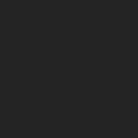
Vidéothèque
Nos titres
DFCO Formation
12ème homme
Jeux concours
Votez pour la Joueuse du Match
Votez pour le Joueur du Match
Nos groupes de supporters
DFCO Foot fauteuil
Ecole de foot