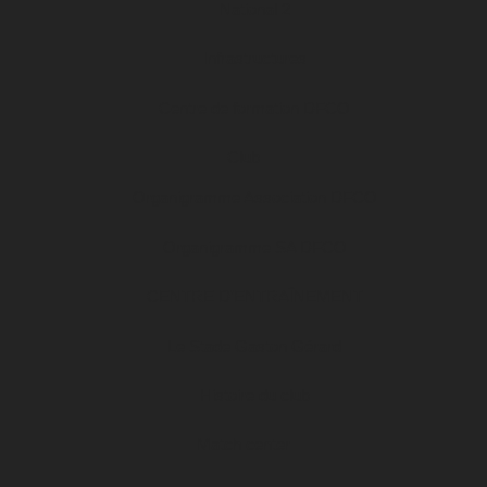
National 2
Infrastructures
Centre de formation DFCO
Club
Organigramme Association DFCO
Organigramme SA DFCO
CENTRE D’ENTRAÎNEMENT
Le Stade Gaston Gérard
Histoire du club
Match center