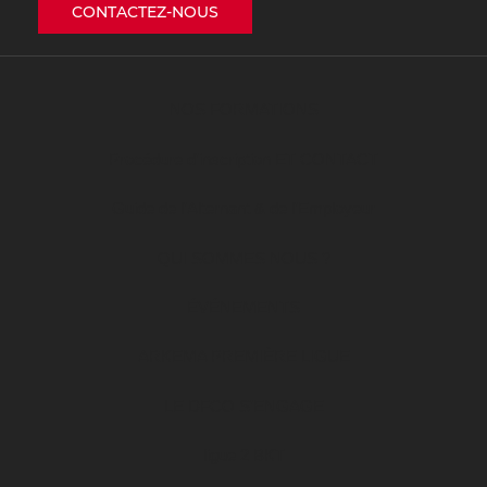
CONTACTEZ-NOUS
NOS FORMATIONS
Procédure d’inscription ET CONTACT
Guide de l’Alternant & de l’Employeur
QUI SOMMES NOUS ?
ÉVÉNEMENTS
ARKEMA PREMIÈRE LIGUE
LE DFCO S’ENGAGE
ligue 2 BKT