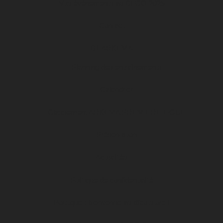
Vos événements au DFCO 2025
Contact
D1 ARKEMA
Planning des entraînements
Calendrier
Classement ARKEMA PREMIERE LIGUE
Présentation
Actualités
Politique de confidentialité
Boutique : bienvenue au dfco store !