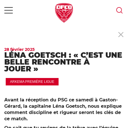
MENU
Skip
to
content
28 février 2025
LÉNA GOETSCH : « C’EST UNE
BELLE RENCONTRE À
JOUER »
ARKEMA PREMIÈRE LIGUE
Avant la réception du PSG ce samedi à Gaston-
Gérard, la capitaine Léna Goetsch, nous explique
comment discipline et rigueur seront les clés de
ce match.
On sait que tu reviens de la trêve avec l’équipe