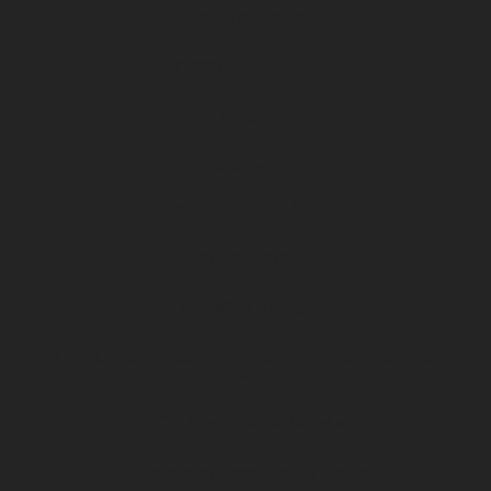
Formapi & Selforme
DFCO abonnement
Accueil
Billetterie
Les OFFRES AU MATCH
Les offres billetterie
Les offres à la saison
Le salon de l’emploi et de la formation professionnelle
2026
DFCO Snack, toutes les infos !
Se rendre au stade Gaston-Gérard