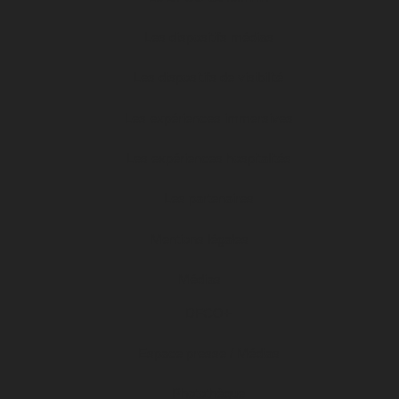
Les dispositifs médias
Les dispositifs de visibilité
Les expériences immersives
Les expériences hospitalités
Les partenaires
Mentions légales
Médias
DFCO+
Espace presse / Médias
Photothèque