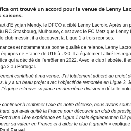
ica ont trouvé un accord pour la venue de Lenny Lac
 saisons.
part d’Elydjah Mendy, le DFCO a ciblé Lenny Lacroix. Après un
du RC Strasbourg, Mulhouse, c’est avec le FC Metz que Lenny L
e club messin, il a découvert la Ligue 1 à trois reprises.
mances et notamment sa bonne qualité de relance, Lenny Lacro
s équipes de France de U16 à U20. Il a également attiré les reg
ica qui a décidé de l’enrôler en 2022. Avec le club lisboète, il 
iga 2 au Portugal.
ement contribué à ma venue. J’ai totalement adhéré au projet de
, il y a un beau projet avec l’objectif de remontée en Ligue 2. J
’équipe retrouve sa place en deuxième division »
détaille not
e continuer à renforcer l’axe de notre défense, nous avons souh
chard, qui avait quitté la France pour découvrir un club de pres
Fort d’une 1ère expérience en Ligue 1 mais également en D2 p
uver sa valeur en France et d’aider le club à grandir »
explique 
Paul Fauvel.