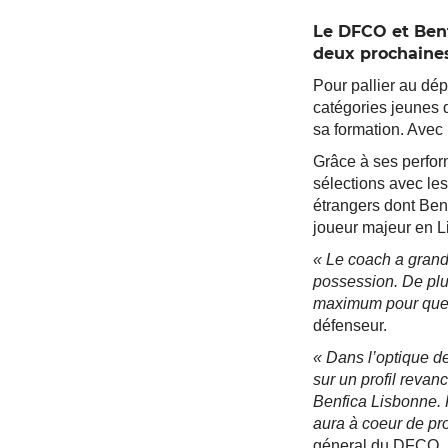
Le DFCO et Benf
deux prochaines
Pour pallier au dé
catégories jeunes 
sa formation. Avec l
Grâce à ses perfor
sélections avec le
étrangers dont Benf
joueur majeur en L
« Le coach a grand
possession. De plus
maximum pour que l
défenseur.
« Dans l’optique d
sur un profil revan
Benfica Lisbonne. 
aura à coeur de pro
géneral du DFCO, 