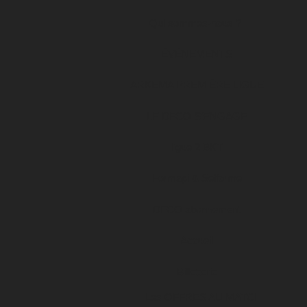
Qui sommes-nous ?
ÉVÉNEMENTS
ARKEMA PREMIÈRE LIGUE
LE DFCO S’ENGAGE
ligue 2 BKT
Formapi & Selforme
DFCO abonnement
Accueil
Billetterie
Les OFFRES AU MATCH