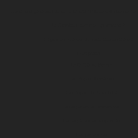
Conditions générales de vente DFCO / Billetterie & abonnemen
Le Cashless, comment ça marche ?
Règlement intérieur du stade Gaston Gérard
Entreprises
Le DFCO au féminin
Les dispositifs médias
Les dispositifs de visibilité
Les expériences immersives
Les expériences hospitalités
Les partenaires