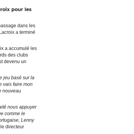
roix pour les
 passage dans les
acroix a terminé
ix a accumulé les
ards des clubs
est devenu un
 jeu basé sur la
e vais faire mon
re nouveau
aité nous appuyer
tige comme le
ortugaise, Lenny
le directeur