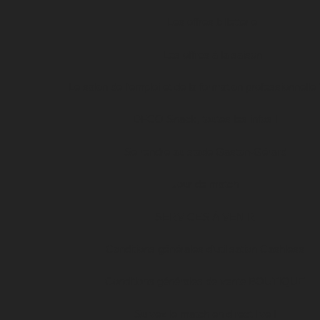
Les offres billetterie
Les offres à la saison
Le salon de l’emploi et de la formation professionnelle
DFCO Snack, toutes les infos !
Se rendre au stade Gaston-Gérard
Jour de match
SERVICES À VENIR
Conditions générales d’utilisation Cashless
Conditions générales de vente BOUTIQUE
Suivez le match en direct live !