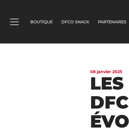
BOUTIQUE
DFCO SNACK
PARTENAIRES
MENU
Skip
to
content
08 janvier 2025
LES
DFC
ÉVO