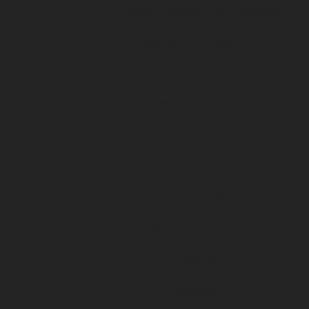
Guide de l’Alternant & de l’Employeur
QUI SOMMES NOUS ?
ÉVÉNEMENTS
ARKEMA PREMIÈRE LIGUE
LE DFCO S’ENGAGE
ligue 2 BKT
Formapi & Selforme
DFCO abonnement
Accueil
Billetterie