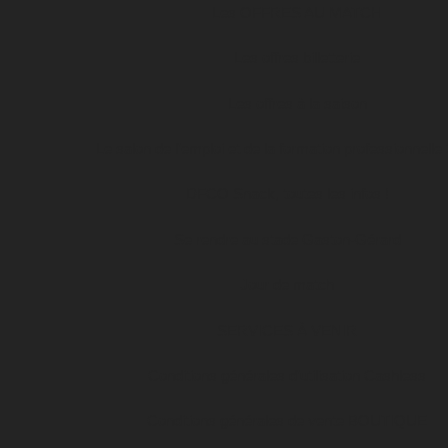
Les OFFRES AU MATCH
Les offres billetterie
Les offres à la saison
Le salon de l’emploi et de la formation professionnelle
DFCO Snack, toutes les infos !
Se rendre au stade Gaston-Gérard
Jour de match
SERVICES À VENIR
Conditions générales d’utilisation Cashless
Conditions générales de vente BOUTIQUE