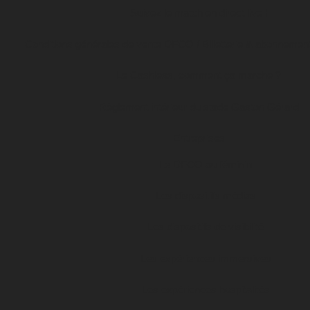
Suivez le match en direct live !
Conditions générales de vente DFCO / Billetterie & abonnemen
Le Cashless, comment ça marche ?
Règlement intérieur du stade Gaston Gérard
Entreprises
Le DFCO au féminin
Les dispositifs médias
Les dispositifs de visibilité
Les expériences immersives
Les expériences hospitalités