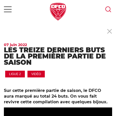
MENU
Skip
to
content
07 juin 2022
LES TREIZE DERNIERS BUTS
DE LA PREMIÈRE PARTIE DE
SAISON
LIGUE 2
VIDÉO
Sur cette première partie de saison, le DFCO
aura marqué au total 24 buts. On vous fait
revivre cette compilation avec quelques bijoux.