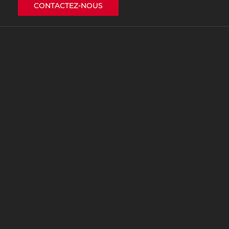
CONTACTEZ-NOUS
NOS FORMATIONS
Procédure d’inscription ET CONTACT
Guide de l’Alternant & de l’Employeur
QUI SOMMES NOUS ?
ÉVÉNEMENTS
ARKEMA PREMIÈRE LIGUE
LE DFCO S’ENGAGE
ligue 2 BKT