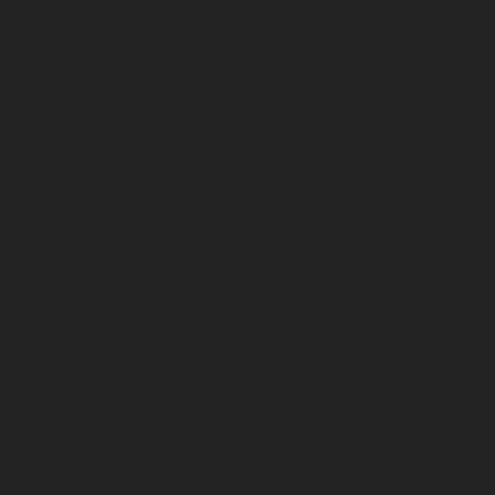
Vos événements au DFCO 2025
Contact
D1 ARKEMA
Planning des entraînements
Calendrier
Classement ARKEMA PREMIERE LIGUE
Présentation
Actualités
Politique de confidentialité
Boutique : bienvenue au dfco store !