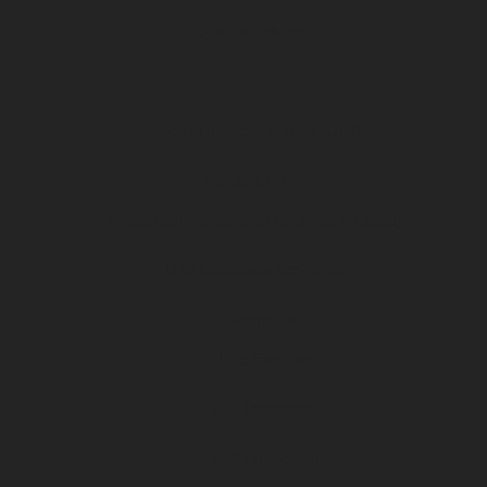
Section arbitres
u11
Section masculine (U11, U10)
Association
Projets et Evénements (tournois / stages)
U19 Nationaux féminines
Préformation
U15 féminine
U15 (masculin)
U14 (masculin)