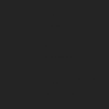
Formapi & Selforme
DFCO abonnement
Accueil
Billetterie
Les OFFRES AU MATCH
Les offres billetterie
Les offres à la saison
Le salon de l’emploi et de la formation professionnelle
2026
DFCO Snack, toutes les infos !
Se rendre au stade Gaston-Gérard