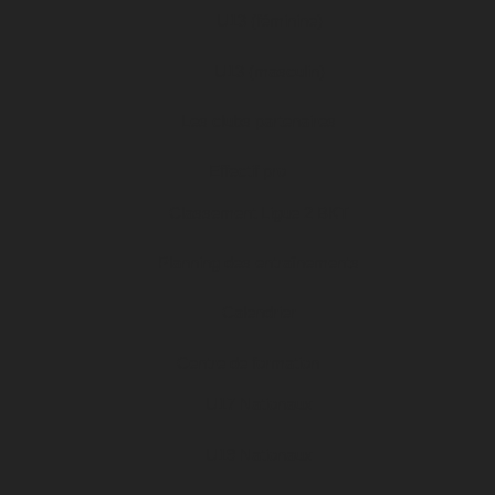
U13 (féminine)
U13 (masculin)
Les clubs partenaires
Effectif pro
Classement Ligue 2 BKT
Planning des entraînements
Calendrier
Centre de formation
U17 Nationaux
U19 Nationaux