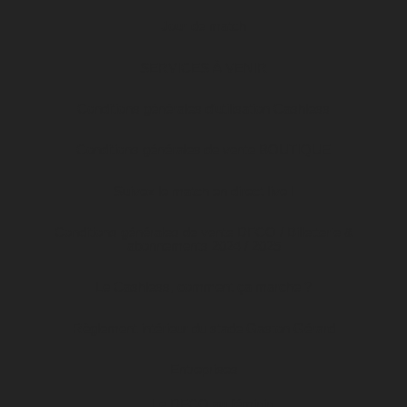
Jour de match
SERVICES À VENIR
Conditions générales d’utilisation Cashless
Conditions générales de vente BOUTIQUE
Suivez le match en direct live !
Conditions générales de vente DFCO / Billetterie &
abonnements 2024 / 2025
Le Cashless, comment ça marche ?
Règlement intérieur du stade Gaston Gérard
Entreprises
Le DFCO au féminin