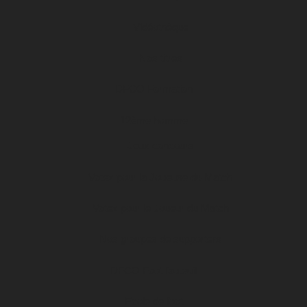
Vidéothèque
Nos titres
DFCO Formation
12ème homme
Jeux concours
Votez pour la Joueuse du Match
Votez pour le Joueur du Match
Nos groupes de supporters
DFCO Foot fauteuil
Ecole de foot