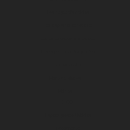
Les dispositifs médias
Les dispositifs de visibilité
Les expériences immersives
Les expériences hospitalités
Les partenaires
Mentions légales
Médias
DFCO+
Espace presse / Médias
Photothèque