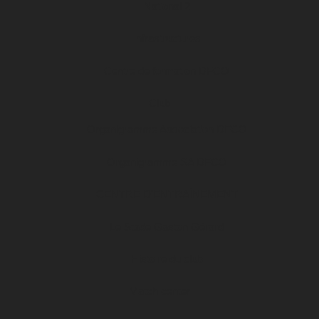
National 2
Infrastructures
Centre de formation DFCO
Club
Organigramme Association DFCO
Organigramme SA DFCO
CENTRE D’ENTRAÎNEMENT
Le Stade Gaston Gérard
Histoire du club
Match center