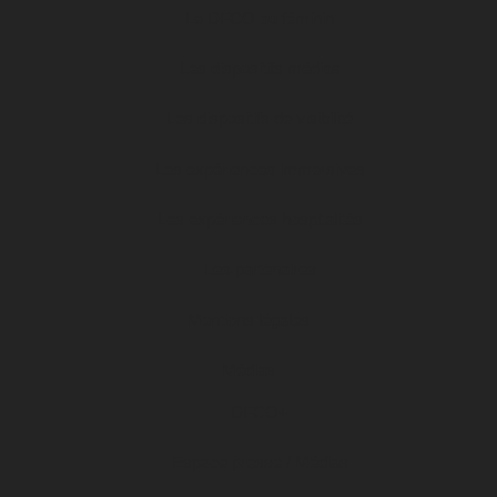
Le DFCO au féminin
Les dispositifs médias
Les dispositifs de visibilité
Les expériences immersives
Les expériences hospitalités
Les partenaires
Mentions légales
Médias
DFCO+
Espace presse / Médias