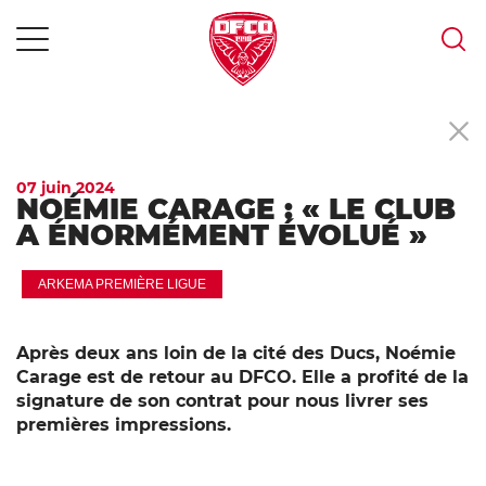
MENU
Skip
to
content
07 juin 2024
NOÉMIE CARAGE : « LE CLUB
A ÉNORMÉMENT ÉVOLUÉ »
ARKEMA PREMIÈRE LIGUE
Après deux ans loin de la cité des Ducs, Noémie
Carage est de retour au DFCO. Elle a profité de la
signature de son contrat pour nous livrer ses
premières impressions.