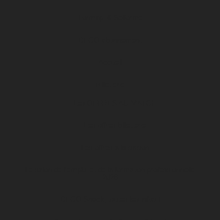
Formapi & Selforme
DFCO abonnement
Accueil
Billetterie
Les OFFRES AU MATCH
Les offres billetterie
Les offres à la saison
Le salon de l’emploi et de la formation professionnelle
2026
DFCO Snack, toutes les infos !