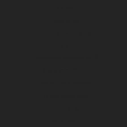
National 2
Infrastructures
Centre de formation DFCO
Club
Organigramme Association DFCO
Organigramme SA DFCO
CENTRE D’ENTRAÎNEMENT
Le Stade Gaston Gérard
Histoire du club
Match center