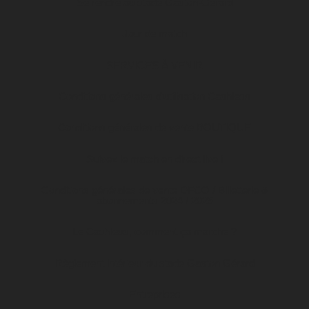
Se rendre au stade Gaston-Gérard
Jour de match
SERVICES À VENIR
Conditions générales d’utilisation Cashless
Conditions générales de vente BOUTIQUE
Suivez le match en direct live !
Conditions générales de vente DFCO / Billetterie &
abonnements 2024 / 2025
Le Cashless, comment ça marche ?
Règlement intérieur du stade Gaston Gérard
Entreprises