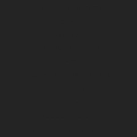
Vos événements au DFCO 2025
Contact
D1 ARKEMA
Planning des entraînements
Calendrier
Classement ARKEMA PREMIERE LIGUE
Présentation
Actualités
Politique de confidentialité
Boutique : bienvenue au dfco store !