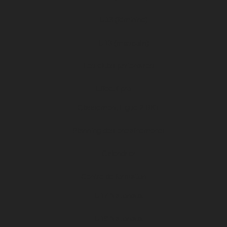
U13 (féminine)
U13 (masculin)
Les clubs partenaires
Effectif pro
Classement Ligue 2 BKT
Planning des entraînements
Calendrier
Centre de formation
U17 Nationaux
U19 Nationaux