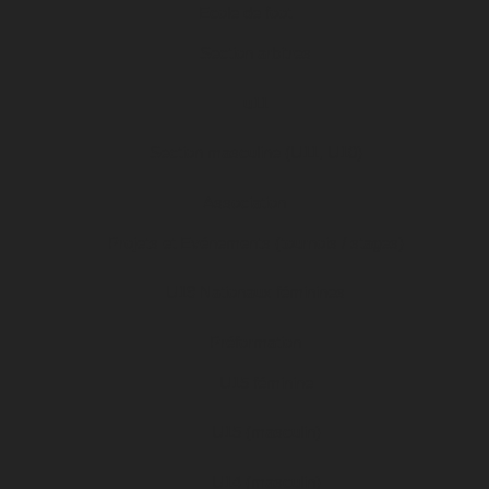
Ecole de foot
Section arbitres
u11
Section masculine (U11, U10)
Association
Projets et Evénements (tournois / stages)
U19 Nationaux féminines
Préformation
U15 féminine
U15 (masculin)
U14 (masculin)