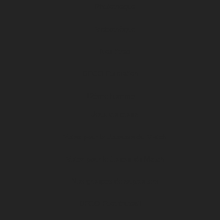
Photothèque
Vidéothèque
Nos titres
DFCO Formation
12ème homme
Jeux concours
Votez pour la Joueuse du Match
Votez pour le Joueur du Match
Nos groupes de supporters
DFCO Foot fauteuil