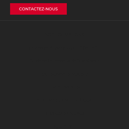
CONTACTEZ-NOUS
NOS FORMATIONS
Procédure d’inscription ET CONTACT
Guide de l’Alternant & de l’Employeur
QUI SOMMES NOUS ?
ÉVÉNEMENTS
ARKEMA PREMIÈRE LIGUE
LE DFCO S’ENGAGE
ligue 2 BKT