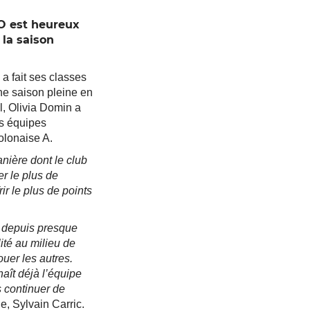
CO est heureux
 la saison
a fait ses classes
ne saison pleine en
l, Olivia Domin a
es équipes
olonaise A.
nière dont le club
r le plus de
ir le plus de points
s depuis presque
té au milieu de
ouer les autres.
aît déjà l’équipe
 continuer de
e, Sylvain Carric.