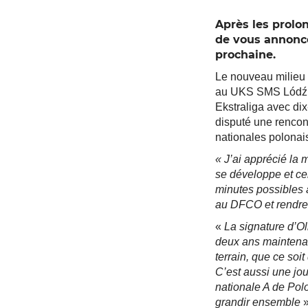
Après les prolo
de vous annonce
prochaine.
Le nouveau milieu 
au UKS SMS Lódź. Av
Ekstraliga avec dix
disputé une rencon
nationales polonais
« J’ai apprécié la 
se développe et cel
minutes possibles à
au DFCO et rendre 
«
La signature d’Ol
deux ans maintenan
terrain, que ce soit
C’est aussi une jo
nationale A de Pol
grandir ensemble
»