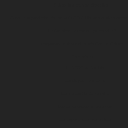
Suivez le match en direct live !
Conditions générales de vente DFCO / Billetterie & abonnemen
Le Cashless, comment ça marche ?
Règlement intérieur du stade Gaston Gérard
Entreprises
Le DFCO au féminin
Les dispositifs médias
Les dispositifs de visibilité
Les expériences immersives
Les expériences hospitalités