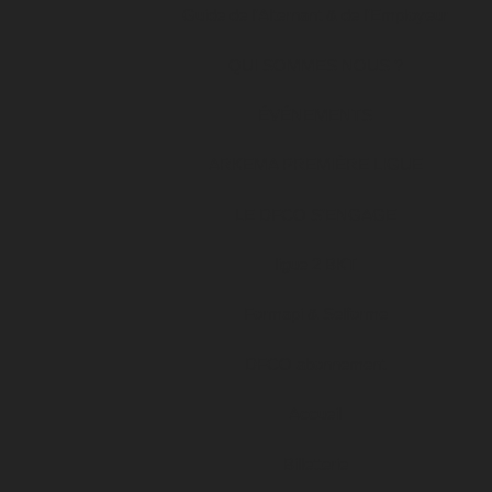
Guide de l’Alternant & de l’Employeur
QUI SOMMES NOUS ?
ÉVÉNEMENTS
ARKEMA PREMIÈRE LIGUE
LE DFCO S’ENGAGE
ligue 2 BKT
Formapi & Selforme
DFCO abonnement
Accueil
Billetterie