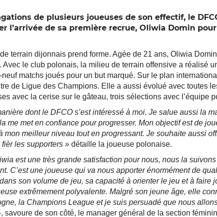
ngations de plusieurs joueuses de son effectif, le DF
r l’arrivée de sa première recrue, Oliwia Domin pour
de terrain dijonnais prend forme. Agée de 21 ans, Oliwia Domin 
ec le club polonais, la milieu de terrain offensive a réalisé u
-neuf matchs joués pour un but marqué. Sur le plan internationa
tre de Ligue des Champions. Elle a aussi évolué avec toutes l
es avec la cerise sur le gâteau, trois sélections avec l’équipe p
manière dont le DFCO s’est intéressé à moi. Je salue aussi la ma
a me met en confiance pour progresser. Mon objectif est de joue
 mon meilleur niveau tout en progressant. Je souhaite aussi offr
fièr les supporters »
détaille la joueuse polonaise.
iwia est une très grande satisfaction pour nous, nous la suivon
t. C’est une joueuse qui va nous apporter énormément de quali
 dans son volume de jeu, sa capacité à orienter le jeu et à faire j
ueuse extrêmement polyvalente. Malgré son jeune âge, elle conn
ogne, la Champions League et je suis persuadé que nous allons
, savoure de son côté, le manager général de la section féminin