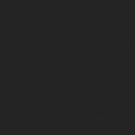
Les OFFRES AU MATCH
Les offres billetterie
Les offres à la saison
Le salon de l’emploi et de la formation professionnelle
DFCO Snack, toutes les infos !
Se rendre au stade Gaston-Gérard
Jour de match
SERVICES À VENIR
Conditions générales d’utilisation Cashless
Conditions générales de vente BOUTIQUE