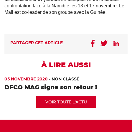
confrontation face à la Namibie les 13 et 17 novembre. Le
Mali est co-leader de son groupe avec la Guinée.
PARTAGER CET ARTICLE
À LIRE AUSSI
05 NOVEMBRE 2020
-
NON CLASSÉ
DFCO MAG signe son retour !
VOIR TOUTE L'ACTU