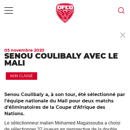
MENU
Skip
to
content
05 novembre 2020
SENOU COULIBALY AVEC LE
MALI
NON CLASSÉ
Senou Coulibaly a, à son tour, été sélectionné par
l'équipe nationale du Mali pour deux matchs
d'éliminatoires de la Coupe d'Afrique des
Nations.
Le sélectionneur malien Mohamed Magassouba a choisi
de sélectionner 37 joueurs en perspective de la double