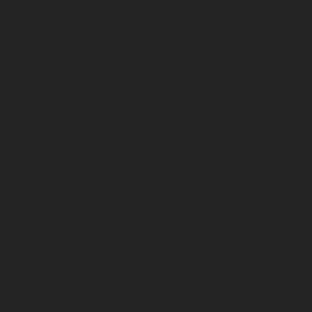
Photothèque
Vidéothèque
Nos titres
DFCO Formation
12ème homme
Jeux concours
Votez pour la Joueuse du Match
Votez pour le Joueur du Match
Nos groupes de supporters
DFCO Foot fauteuil