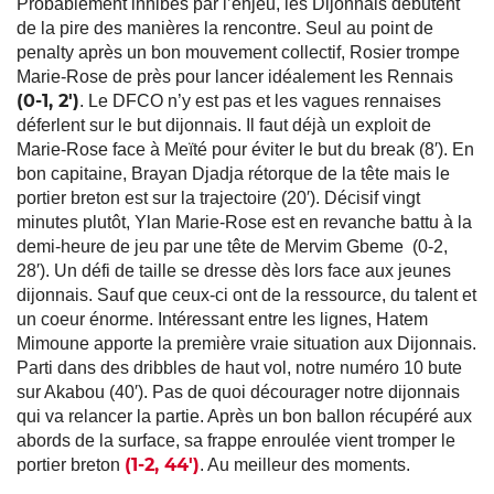
Probablement inhibés par l’enjeu, les Dijonnais débutent
de la pire des manières la rencontre. Seul au point de
penalty après un bon mouvement collectif, Rosier trompe
Marie-Rose de près pour lancer idéalement les Rennais
(0-1, 2′)
. Le DFCO n’y est pas et les vagues rennaises
déferlent sur le but dijonnais. Il faut déjà un exploit de
Marie-Rose face à Meïté pour éviter le but du break (8′). En
bon capitaine, Brayan Djadja rétorque de la tête mais le
portier breton est sur la trajectoire (20′). Décisif vingt
minutes plutôt, Ylan Marie-Rose est en revanche battu à la
demi-heure de jeu par une tête de Mervim Gbeme (0-2,
28′). Un défi de taille se dresse dès lors face aux jeunes
dijonnais. Sauf que ceux-ci ont de la ressource, du talent et
un coeur énorme. Intéressant entre les lignes, Hatem
Mimoune apporte la première vraie situation aux Dijonnais.
Parti dans des dribbles de haut vol, notre numéro 10 bute
sur Akabou (40′). Pas de quoi décourager notre dijonnais
qui va relancer la partie. Après un bon ballon récupéré aux
abords de la surface, sa frappe enroulée vient tromper le
(1-2, 44′)
portier breton
. Au meilleur des moments.