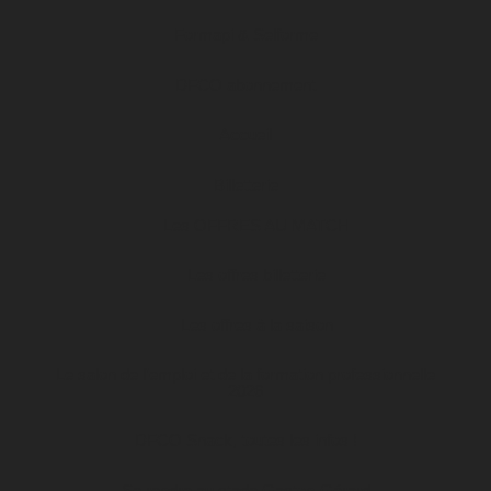
Formapi & Selforme
DFCO abonnement
Accueil
Billetterie
Les OFFRES AU MATCH
Les offres billetterie
Les offres à la saison
Le salon de l’emploi et de la formation professionnelle
2026
DFCO Snack, toutes les infos !
Se rendre au stade Gaston-Gérard