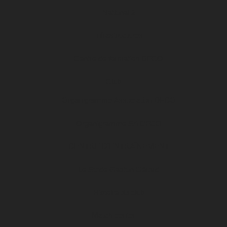
National 2
Infrastructures
Centre de formation DFCO
Club
Organigramme Association DFCO
Organigramme SA DFCO
CENTRE D’ENTRAÎNEMENT
Le Stade Gaston Gérard
Histoire du club
Match center