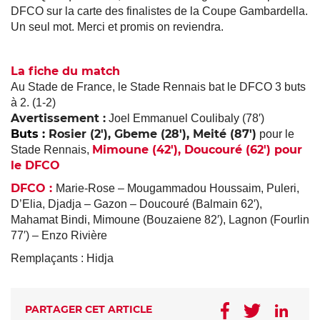
DFCO sur la carte des finalistes de la Coupe Gambardella.
Un seul mot. Merci et promis on reviendra.
La fiche du match
Au Stade de France, le Stade Rennais bat le DFCO 3 buts
à 2. (1-2)
Avertissement :
Joel Emmanuel Coulibaly (78′)
Buts
:
Rosier (2′), Gbeme (28′), Meité (87′)
pour le
Mimoune (42′), Doucouré (62′) pour
Stade Rennais,
le DFCO
DFCO :
Marie-Rose – Mougammadou Houssaim, Puleri,
D’Elia, Djadja – Gazon – Doucouré (Balmain 62′),
Mahamat Bindi, Mimoune (Bouzaiene 82′), Lagnon (Fourlin
77′) – Enzo Rivière
Remplaçants : Hidja
PARTAGER CET ARTICLE