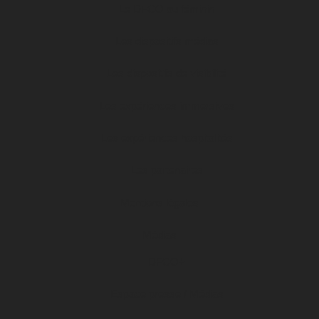
Le DFCO au féminin
Les dispositifs médias
Les dispositifs de visibilité
Les expériences immersives
Les expériences hospitalités
Les partenaires
Mentions légales
Médias
DFCO+
Espace presse / Médias