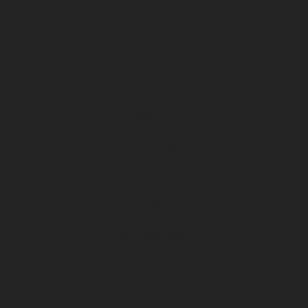
U13 (féminine)
U13 (masculin)
Les clubs partenaires
Effectif pro
Classement Ligue 2 BKT
Planning des entraînements
Calendrier
Centre de formation
U17 Nationaux
U19 Nationaux