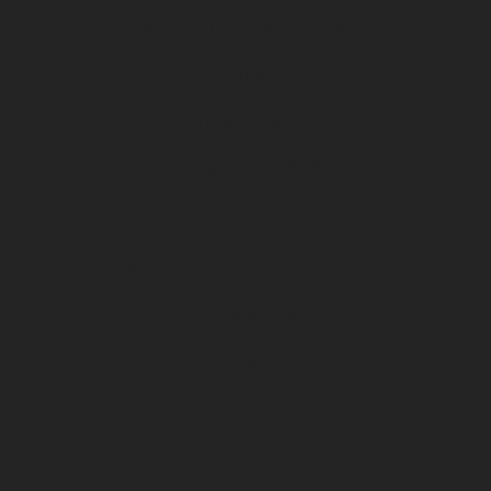
Vos événements au DFCO 2025
Contact
D1 ARKEMA
Planning des entraînements
Calendrier
Classement ARKEMA PREMIERE LIGUE
Présentation
Actualités
Politique de confidentialité
Boutique : bienvenue au dfco store !