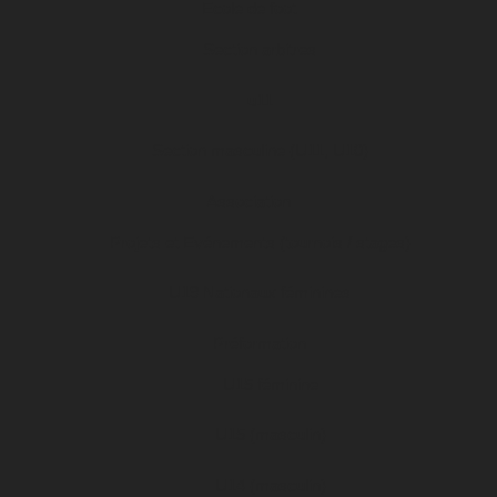
Ecole de foot
Section arbitres
u11
Section masculine (U11, U10)
Association
Projets et Evénements (tournois / stages)
U19 Nationaux féminines
Préformation
U15 féminine
U15 (masculin)
U14 (masculin)