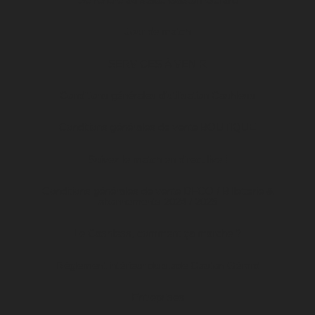
Jour de match
SERVICES À VENIR
Conditions générales d’utilisation Cashless
Conditions générales de vente BOUTIQUE
Suivez le match en direct live !
Conditions générales de vente DFCO / Billetterie &
abonnements 2024 / 2025
Le Cashless, comment ça marche ?
Règlement intérieur du stade Gaston Gérard
Entreprises