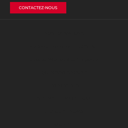
CONTACTEZ-NOUS
NOS FORMATIONS
Procédure d’inscription ET CONTACT
Guide de l’Alternant & de l’Employeur
QUI SOMMES NOUS ?
ÉVÉNEMENTS
ARKEMA PREMIÈRE LIGUE
LE DFCO S’ENGAGE
ligue 2 BKT