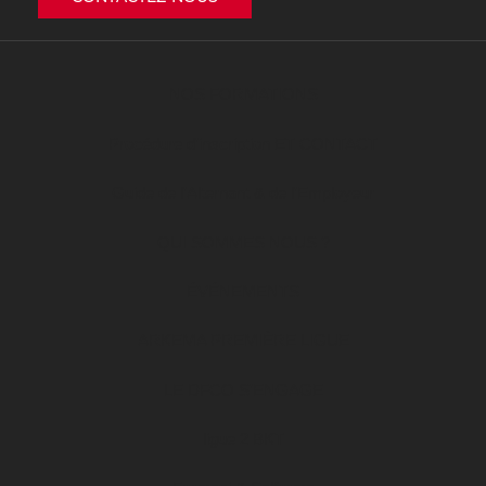
NOS FORMATIONS
Procédure d’inscription ET CONTACT
Guide de l’Alternant & de l’Employeur
QUI SOMMES NOUS ?
ÉVÉNEMENTS
ARKEMA PREMIÈRE LIGUE
LE DFCO S’ENGAGE
ligue 2 BKT