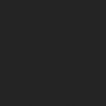
Infrastructures
Centre de formation DFCO
Club
Organigramme Association DFCO
Organigramme SA DFCO
CENTRE D’ENTRAÎNEMENT
Le Stade Gaston Gérard
Histoire du club
Match center
Vos événements au DFCO 2025