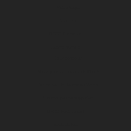
Vidéothèque
Nos titres
DFCO Formation
12ème homme
Jeux concours
Votez pour la Joueuse du Match
Votez pour le Joueur du Match
Nos groupes de supporters
DFCO Foot fauteuil
Ecole de foot