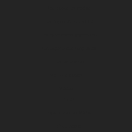
Les dispositifs médias
Les dispositifs de visibilité
Les expériences immersives
Les expériences hospitalités
Les partenaires
Mentions légales
Médias
DFCO+
Espace presse / Médias
Photothèque