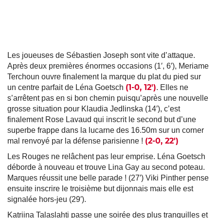
Les joueuses de Sébastien Joseph sont vite d’attaque.
Après deux premières énormes occasions (1′, 6′), Meriame
Terchoun ouvre finalement la marque du plat du pied sur
(1-0, 12′)
un centre parfait de Léna Goetsch
. Elles ne
s’arrêtent pas en si bon chemin puisqu’après une nouvelle
grosse situation pour Klaudia Jedlinska (14′), c’est
finalement Rose Lavaud qui inscrit le second but d’une
superbe frappe dans la lucarne des 16.50m sur un corner
(2-0, 22′)
mal renvoyé par la défense parisienne !
Les Rouges ne relâchent pas leur emprise. Léna Goetsch
déborde à nouveau et trouve Lina Gay au second poteau.
Marques réussit une belle parade ! (27′) Viki Pinther pense
ensuite inscrire le troisième but dijonnais mais elle est
signalée hors-jeu (29′).
Katriina Talaslahti passe une soirée des plus tranquilles et