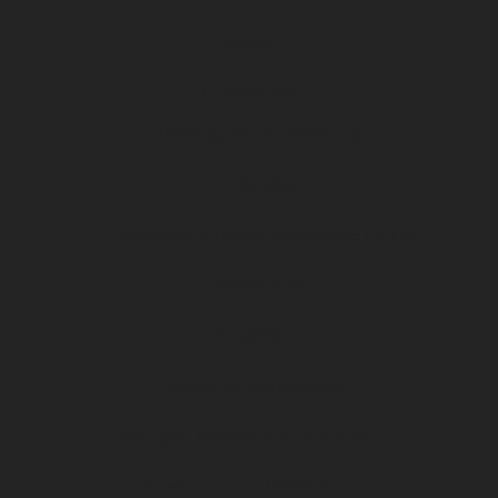
Contact
D1 ARKEMA
Planning des entraînements
Calendrier
Classement ARKEMA PREMIERE LIGUE
Présentation
Actualités
Politique de confidentialité
Boutique : bienvenue au dfco store !
Rendez-vous au DFCO Store