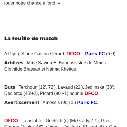
jouer notre chance à fond. »
La feuille de match
DFCO
Paris FC
A Dijon, Stade Gaston-Gérard,
–
(6-0)
Arbitres
: Mme Savina El Bour assistée de Mmes
Clothilde Brassart et Naima Khettou.
Buts
: Terchoun (12′, 72′), Lavaud (22′), Jedlinska (38′),
DFCO
Declercq (45’+2), Picard (90’+1) pour le
.
Avertissement
Paris FC
: Amessis (90′) au
.
DFCO
: Talaslahti – Goetsch (c) (McGrady, 47′), Grec,
Carage (Taylor, 48′), Vairon – Declercq (Picard, 67′), Gay,