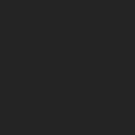
Formapi & Selforme
DFCO abonnement
Accueil
Billetterie
Les OFFRES AU MATCH
Les offres billetterie
Les offres à la saison
Le salon de l’emploi et de la formation professionnelle
2026
DFCO Snack, toutes les infos !
Se rendre au stade Gaston-Gérard