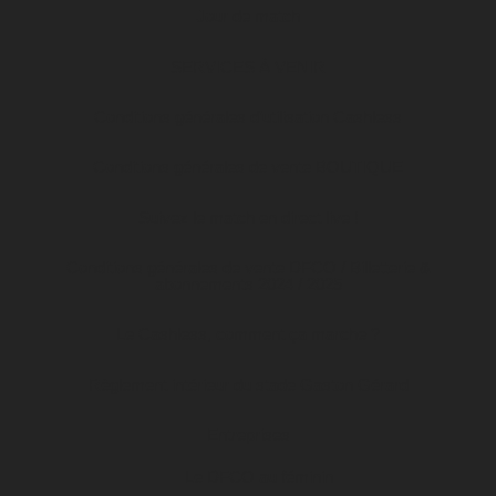
Jour de match
SERVICES À VENIR
Conditions générales d’utilisation Cashless
Conditions générales de vente BOUTIQUE
Suivez le match en direct live !
Conditions générales de vente DFCO / Billetterie &
abonnements 2024 / 2025
Le Cashless, comment ça marche ?
Règlement intérieur du stade Gaston Gérard
Entreprises
Le DFCO au féminin