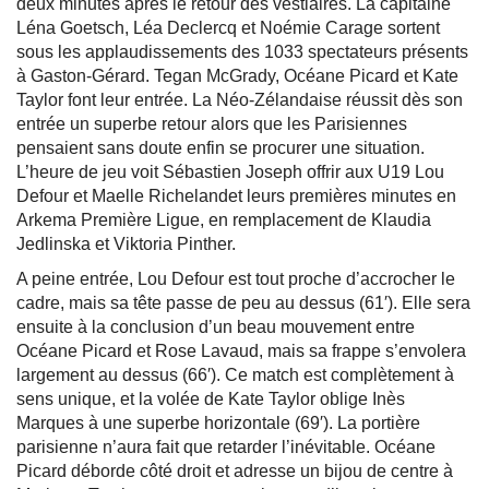
deux minutes après le retour des vestiaires. La capitaine
Léna Goetsch, Léa Declercq et Noémie Carage sortent
sous les applaudissements des 1033 spectateurs présents
à Gaston-Gérard. Tegan McGrady, Océane Picard et Kate
Taylor font leur entrée. La Néo-Zélandaise réussit dès son
entrée un superbe retour alors que les Parisiennes
pensaient sans doute enfin se procurer une situation.
L’heure de jeu voit Sébastien Joseph offrir aux U19 Lou
Defour et Maelle Richelandet leurs premières minutes en
Arkema Première Ligue, en remplacement de Klaudia
Jedlinska et Viktoria Pinther.
A peine entrée, Lou Defour est tout proche d’accrocher le
cadre, mais sa tête passe de peu au dessus (61′). Elle sera
ensuite à la conclusion d’un beau mouvement entre
Océane Picard et Rose Lavaud, mais sa frappe s’envolera
largement au dessus (66′). Ce match est complètement à
sens unique, et la volée de Kate Taylor oblige Inès
Marques à une superbe horizontale (69′). La portière
parisienne n’aura fait que retarder l’inévitable. Océane
Picard déborde côté droit et adresse un bijou de centre à