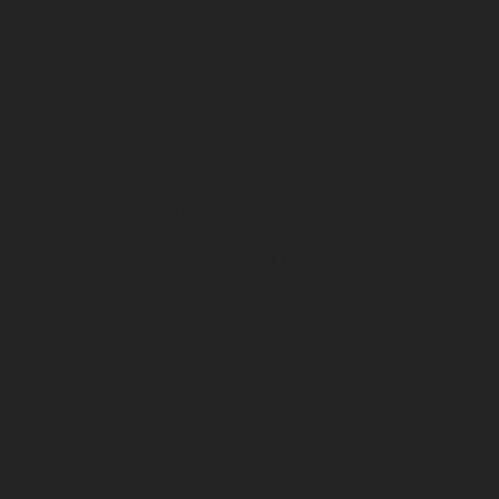
Section arbitres
u11
Section masculine (U11, U10)
Association
Projets et Evénements (tournois / stages)
U19 Nationaux féminines
Préformation
U15 féminine
U15 (masculin)
U14 (masculin)