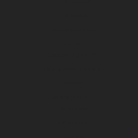
U13 (féminine)
U13 (masculin)
Les clubs partenaires
Effectif pro
Classement Ligue 2 BKT
Planning des entraînements
Calendrier
Centre de formation
U17 Nationaux
U19 Nationaux
National 2