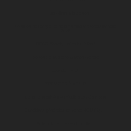
Les offres à la saison
Le salon de l’emploi et de la formation professionnelle
2026
DFCO Snack, toutes les infos !
Se rendre au stade Gaston-Gérard
Jour de match
SERVICES À VENIR
Conditions générales d’utilisation Cashless
Conditions générales de vente BOUTIQUE
Suivez le match en direct live !