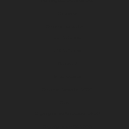
Planning des entraînements
Calendrier
Centre de formation
U17 Nationaux
U19 Nationaux
National 2
Infrastructures
Centre de formation DFCO
Club
Organigramme Association DFCO
Organigramme SA DFCO