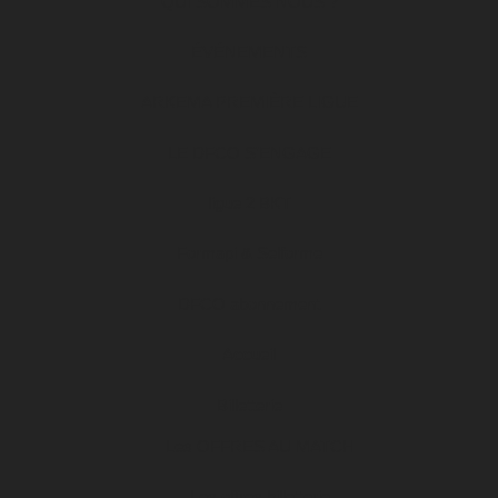
QUI SOMMES NOUS ?
ÉVÉNEMENTS
ARKEMA PREMIÈRE LIGUE
LE DFCO S’ENGAGE
ligue 2 BKT
Formapi & Selforme
DFCO abonnement
Accueil
Billetterie
Les OFFRES AU MATCH
Les offres billetterie