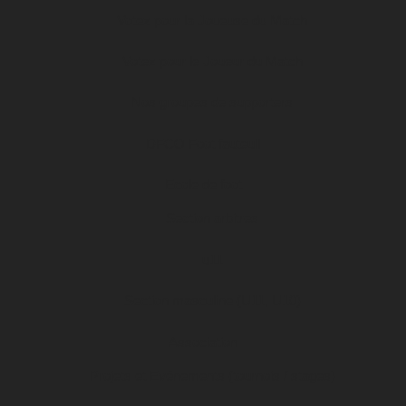
Votez pour la Joueuse du Match
Votez pour le Joueur du Match
Nos groupes de supporters
DFCO Foot fauteuil
Ecole de foot
Section arbitres
u11
Section masculine (U11, U10)
Association
Projets et Evénements (tournois / stages)