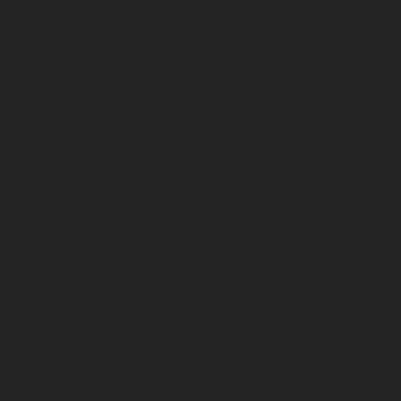
U19 Nationaux féminines
Préformation
U15 féminine
U15 (masculin)
U14 (masculin)
U13 (féminine)
U13 (masculin)
Les clubs partenaires
Effectif pro
Classement Ligue 2 BKT