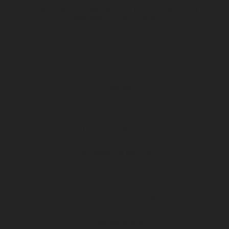
Conditions générales de vente DFCO / Billetterie &
abonnements 2024 / 2025
Le Cashless, comment ça marche ?
Règlement intérieur du stade Gaston Gérard
Entreprises
Le DFCO au féminin
Les dispositifs médias
Les dispositifs de visibilité
Les expériences immersives
Les expériences hospitalités
Les partenaires