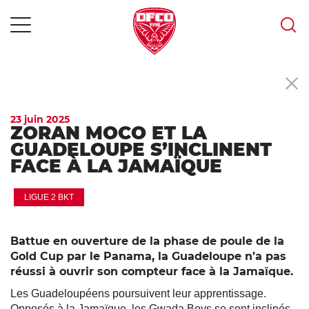
MENU
Skip
to
content
23 juin 2025
ZORAN MOCO ET LA
GUADELOUPE S’INCLINENT
FACE À LA JAMAÏQUE
LIGUE 2 BKT
Battue en ouverture de la phase de poule de la
Gold Cup par le Panama, la Guadeloupe n’a pas
réussi à ouvrir son compteur face à la Jamaïque.
Les Guadeloupéens poursuivent leur apprentissage.
Opposés à la Jamaïque, les Gwada Boys se sont inclinés