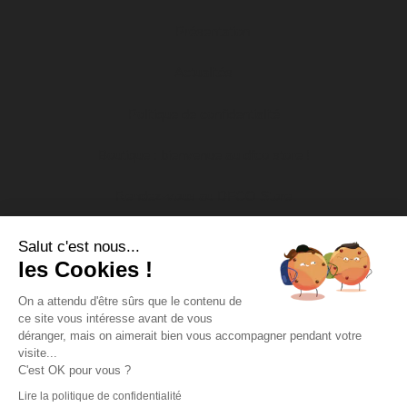
Présentation
Actualités
Politique de confidentialité
Boutique : bienvenue au dfco store !
Rendez-vous au DFCO Store
Le calendrier de l’Avent
Salut c'est nous...
les Cookies !
Nos actions socio-éducatives
On a attendu d'être sûrs que le contenu de
ce site vous intéresse avant de vous
Soutien aux associations
déranger, mais on aimerait bien vous accompagner pendant votre
visite...
DFCO Tour
C'est OK pour vous ?
Lire la politique de confidentialité
Missions d’intérêt général