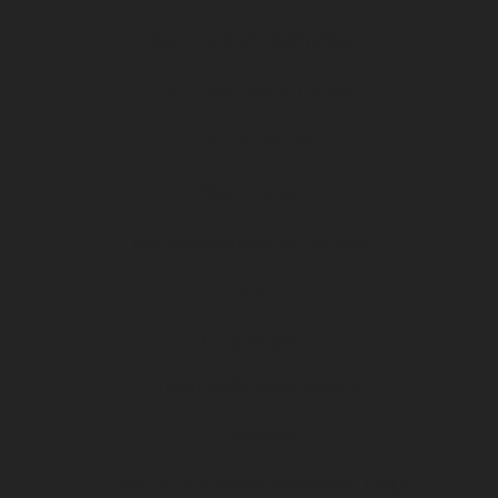
CENTRE D’ENTRAÎNEMENT
Le Stade Gaston Gérard
Histoire du club
Match center
Vos événements au DFCO 2025
Contact
D1 ARKEMA
Planning des entraînements
Calendrier
Classement ARKEMA PREMIERE LIGUE