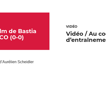
VIDÉO
ilm de Bastia
Vidéo / Au c
CO (0-0)
d’entraîneme