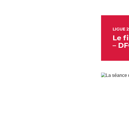
LIGUE 2
Le f
– DF