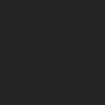
Procédure d’inscription ET CONTACT
Guide de l’Alternant & de l’Employeur
QUI SOMMES NOUS ?
ÉVÉNEMENTS
ARKEMA PREMIÈRE LIGUE
LE DFCO S’ENGAGE
ligue 2 BKT
Formapi & Selforme
DFCO abonnement