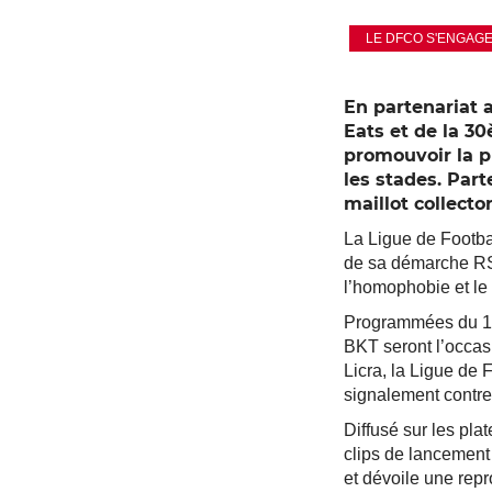
LE DFCO S'ENGAG
En partenariat a
Eats et de la 3
promouvoir la p
les stades. Part
maillot collecto
La Ligue de Footbal
de sa démarche RSE
l’homophobie et le 
Programmées du 18
BKT seront l’occas
Licra, la Ligue de 
signalement contre 
Diffusé sur les plat
clips de lancement
et dévoile une repr