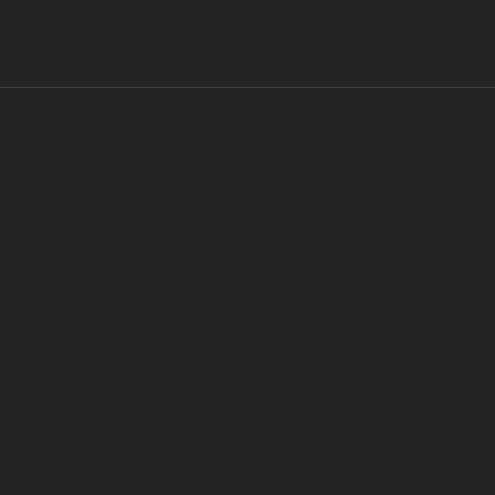
NOS FORMATIONS
Procédure d’inscription ET CONTACT
Guide de l’Alternant & de l’Employeur
QUI SOMMES NOUS ?
ÉVÉNEMENTS
ARKEMA PREMIÈRE LIGUE
LE DFCO S’ENGAGE
ligue 2 BKT