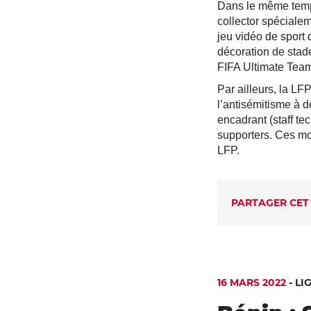
Dans le même temps
collector spéciale
jeu vidéo de sport 
décoration de stad
FIFA Ultimate Tea
Par ailleurs, la LFP
l’antisémitisme à d
encadrant (staff te
supporters. Ces mo
LFP.
PARTAGER CET
16 MARS 2022
-
LI