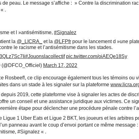
s de peau. Le message s’affiche : » Contre la discrimination ra
« .
isme et l »antisémitisme,
#Signalez
ient la
@_LICRA_
et la
@LFPfr
pour le lancement d »une plat
ontre le racisme et l’antisémitisme dans les stades.
o/3QLz7Sc7Ii
#Jouonslacollectif
pic.twitter.com/oiAEQe18Sy
 (@DFCO_Officiel)
March 17, 2022
ce Rosbeef!, ce clip encourage également tous les témoins ou v
ites dans un stade à les signaler sur la plateforme
www.licra.org
depuis 2019, cette plateforme vise à signaler les actes de discr
offre un conseil et une assistance juridique aux victimes. Ce si
 première étape pour déclencher une procédure pénale contre l’au
 Ligue 1 Uber Eats et Ligue 2 BKT, les joueurs et les arbitres p
d’un panneau avant le coup d’envoi portant ce même message :
mitisme, #Signalez « .