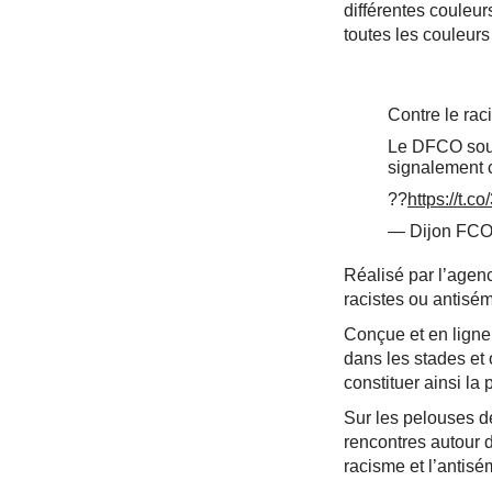
différentes couleur
toutes les couleurs 
Contre le rac
Le DFCO sout
signalement c
??
https://t.c
— Dijon FCO
Réalisé par l’agen
racistes ou antisém
Conçue et en ligne 
dans les stades et 
constituer ainsi la
Sur les pelouses de
rencontres autour 
racisme et l’antisé