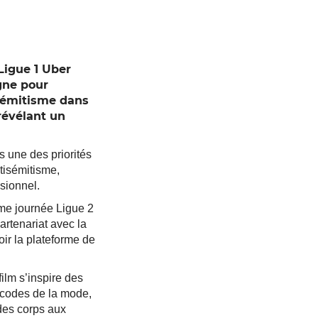
Ligue 1 Uber
gne pour
isémitisme dans
 révélant un
ns une des priorités
tisémitisme,
sionnel.
me journée Ligue 2
rtenariat avec la
oir la plateforme de
film s’inspire des
 codes de la mode,
 des corps aux