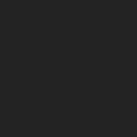
Jour de match
SERVICES À VENIR
Conditions générales d’utilisation Cashless
Conditions générales de vente BOUTIQUE
Suivez le match en direct live !
Conditions générales de vente DFCO / Billetterie & abonnemen
Le Cashless, comment ça marche ?
Règlement intérieur du stade Gaston Gérard
Entreprises
Le DFCO au féminin