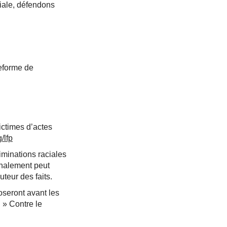
ciale, défendons
eforme de
ictimes d’actes
/lfp
iminations raciales
gnalement peut
teur des faits.
oseront avant les
 » Contre le