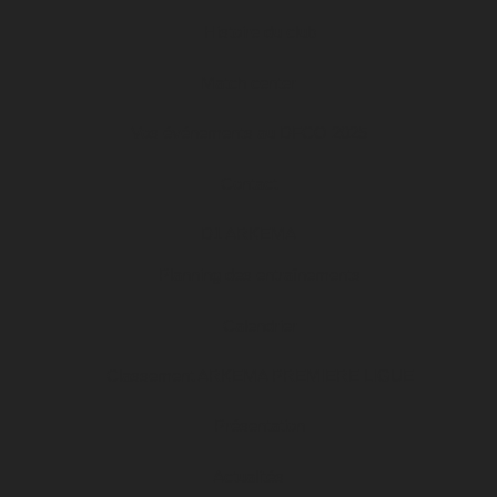
Histoire du club
Match center
Vos événements au DFCO 2025
Contact
D1 ARKEMA
Planning des entraînements
Calendrier
Classement ARKEMA PREMIERE LIGUE
Présentation
Actualités