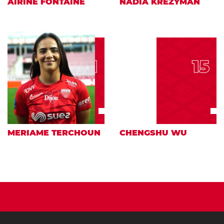
AÏRINE FONTAINE
NADIA KREZYMAN
11
15
MERIAME TERCHOUN
CHENGSHU WU