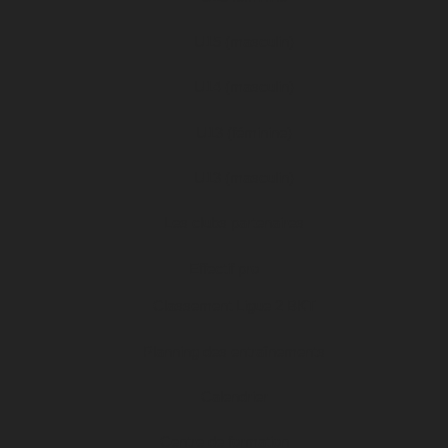
U15 (masculin)
U14 (masculin)
U13 (féminine)
U13 (masculin)
Les clubs partenaires
Effectif pro
Classement Ligue 2 BKT
Planning des entraînements
Calendrier
Centre de formation