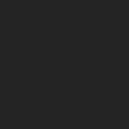
DFCO+
Espace presse / Médias
Photothèque
Vidéothèque
Nos titres
DFCO Formation
12ème homme
Jeux concours
Votez pour la Joueuse du Match
Votez pour le Joueur du Match