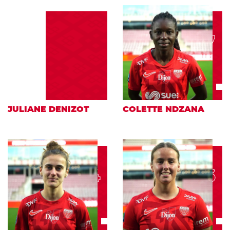
7
JULIANE DENIZOT
COLETTE NDZANA
24
26