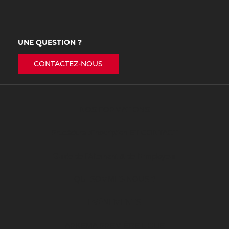
UNE QUESTION ?
CONTACTEZ-NOUS
NOS FORMATIONS
Procédure d’inscription ET CONTACT
Guide de l’Alternant & de l’Employeur
QUI SOMMES NOUS ?
ÉVÉNEMENTS
ARKEMA PREMIÈRE LIGUE