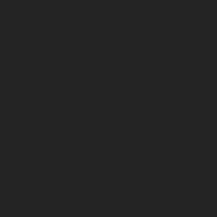
2026
DFCO Snack, toutes les infos !
Se rendre au stade Gaston-Gérard
Jour de match
SERVICES À VENIR
Conditions générales d’utilisation Cashless
Conditions générales de vente BOUTIQUE
Suivez le match en direct live !
Conditions générales de vente DFCO / Billetterie &
abonnements 2024 / 2025
Le Cashless, comment ça marche ?