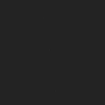
U17 Nationaux
U19 Nationaux
National 2
Infrastructures
Centre de formation DFCO
Club
Organigramme Association DFCO
Organigramme SA DFCO
CENTRE D’ENTRAÎNEMENT
Le Stade Gaston Gérard