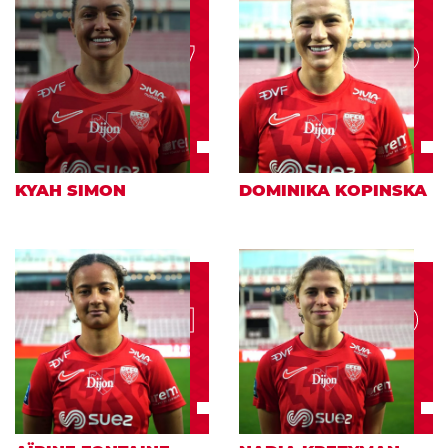
17
9
KYAH SIMON
DOMINIKA KOPINSKA
21
10