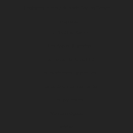
Règlement intérieur du stade Gaston Gérard
Entreprises
Le DFCO au féminin
Les dispositifs médias
Les dispositifs de visibilité
Les expériences immersives
Les expériences hospitalités
Les partenaires
Mentions légales
Médias