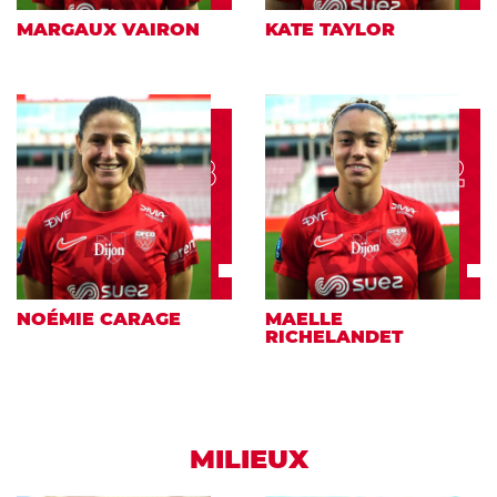
MARGAUX VAIRON
KATE TAYLOR
28
2
NOÉMIE CARAGE
MAELLE
RICHELANDET
MILIEUX