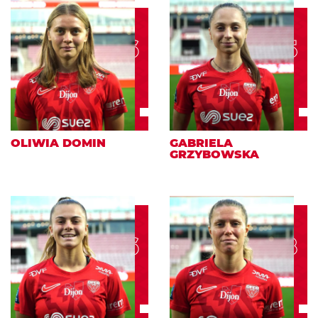
16
5
OLIWIA DOMIN
GABRIELA
GRZYBOWSKA
6
8