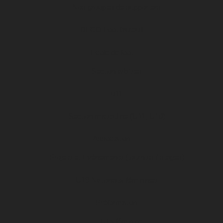
Nos groupes de supporters
DFCO Foot fauteuil
Ecole de foot
Section arbitres
u11
Section masculine (U11, U10)
Association
Projets et Evénements (tournois / stages)
U19 Nationaux féminines
Préformation
U15 féminine