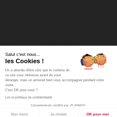
Politique de confidentialité
Boutique : bienvenue au dfco store !
Rendez-vous au DFCO Store
Le calendrier de l’Avent
Salut c'est nous...
Nos actions socio-éducatives
les Cookies !
Soutien aux associations
On a attendu d'être sûrs que le contenu de
ce site vous intéresse avant de vous
DFCO Tour
déranger, mais on aimerait bien vous accompagner pendant votre
visite...
Missions d’intérêt général
C'est OK pour vous ?
Lire la politique de confidentialité
Copyright DFCO 2022 - Tous droits réservés - Conception &
Propulse
réalisation :
Consentements certifiés par
Non merci
Je choisis
OK pour moi