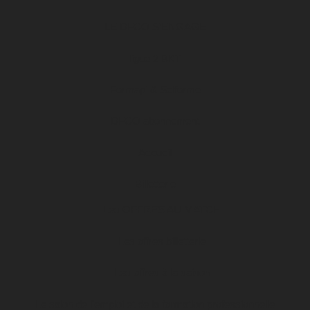
LE DFCO S’ENGAGE
ligue 2 BKT
Formapi & Selforme
DFCO abonnement
Accueil
Billetterie
Les OFFRES AU MATCH
Les offres billetterie
Les offres à la saison
Le salon de l’emploi et de la formation professionnelle