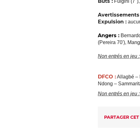
Buts :
Fulgini (7")
Avertissements 
Expulsion :
aucu
Angers :
Bernardo
(Pereira 70'), Mang
Non entrés en jeu :
DFCO :
Allagbé – 
Ndong – Sammaritan
Non entrés en jeu :
PARTAGER CET