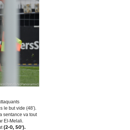
attaquants
le but vide (48').
a sentance va tout
 El-Melali.
(2-0, 50').
ut