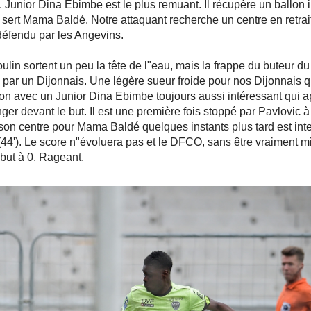
 Junior Dina Ebimbe est le plus remuant. Il récupère un ballon 
sert Mama Baldé. Notre attaquant recherche un centre en retrait
 défendu par les Angevins.
in sortent un peu la tête de l"eau, mais la frappe du buteur du
e par un Dijonnais. Une légère sueur froide pour nos Dijonnais q
on avec un Junior Dina Ebimbe toujours aussi intéressant qui 
nger devant le but. Il est une première fois stoppé par Pavlovic à
 son centre pour Mama Baldé quelques instants plus tard est inte
44'). Le score n"évoluera pas et le DFCO, sans être vraiment mi
but à 0. Rageant.