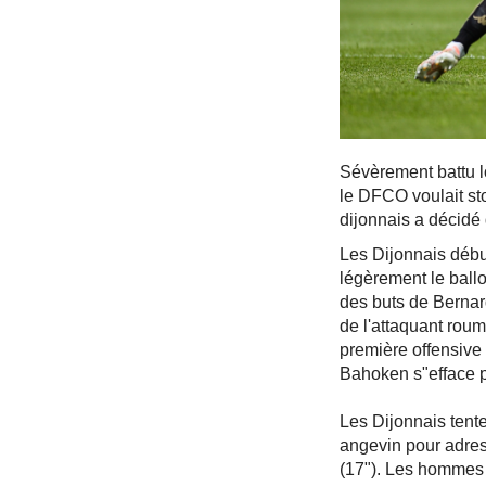
Sévèrement battu l
le DFCO voulait st
dijonnais a décidé
Les Dijonnais débu
légèrement le ball
des buts de Bernar
de l'attaquant rou
première offensive
Bahoken s"efface p
Les Dijonnais tent
angevin pour adres
(17"). Les hommes 