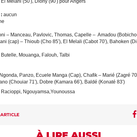
, El Melani (50'), Diony (90') pour Angers
:
aucun
ne
ni – Manceau, Pavlovic, Thomas, Capelle – Amadou (Bobichon 
ani (cap) – Thioub (Cho 85'), El Melali (Cabot 70'), Bahoken (Di
Butelle, Mouanga, Falouh, Talbi
Ngonda, Panzo, Ecuele Manga (Cap), Chafik – Marié (Zagré 70
o (Chouiar 71'), Dobre (Kamara 66'), Baldé (Konaté 83')
Racioppi, Ngouyamsa,Younoussa
 ARTICLE
À LIRE AUSSI