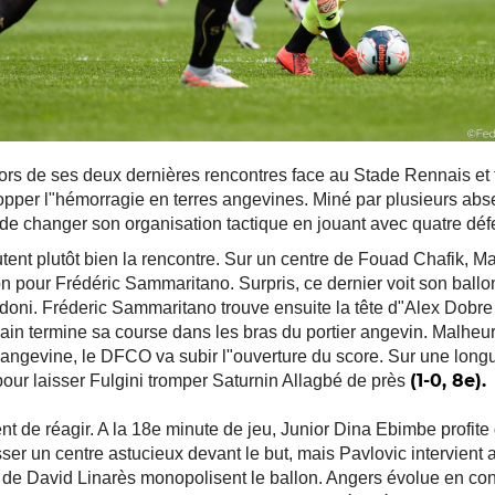
ors de ses deux dernières rencontres face au Stade Rennais et
opper l"hémorragie en terres angevines. Miné par plusieurs abse
 de changer son organisation tactique en jouant avec quatre déf
tent plutôt bien la rencontre. Sur un centre de Fouad Chafik, 
on pour Frédéric Sammaritano. Surpris, ce dernier voit son bal
doni. Fréderic Sammaritano trouve ensuite la tête d"Alex Dobre 
main termine sa course dans les bras du portier angevin. Malheu
 angevine, le DFCO va subir l"ouverture du score. Sur une long
(1-0, 8e).
our laisser Fulgini tromper Saturnin Allagbé de près
ent de réagir. A la 18e minute de jeu, Junior Dina Ebimbe profi
ser un centre astucieux devant le but, mais Pavlovic intervient
de David Linarès monopolisent le ballon. Angers évolue en con