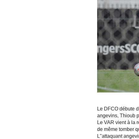
Le DFCO débute dif
angevins, Thioub p
Le VAR vient à la 
de même tomber que
L"attaquant angevi