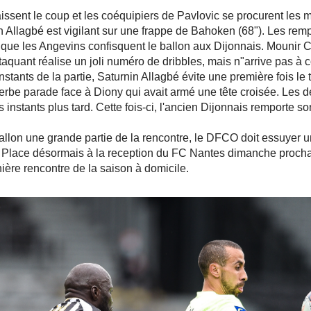
ssent le coup et les coéquipiers de Pavlovic se procurent les m
n Allagbé est vigilant sur une frappe de Bahoken (68"). Les re
 que les Angevins confisquent le ballon aux Dijonnais. Mounir C
ttaquant réalise un joli numéro de dribbles, mais n"arrive pas à c
nstants de la partie, Saturnin Allagbé évite une première fois le 
rbe parade face à Diony qui avait armé une tête croisée. Les
 instants plus tard. Cette fois-ci, l'ancien Dijonnais remporte s
ballon une grande partie de la rencontre, le DFCO doit essuyer 
 Place désormais à la reception du FC Nantes dimanche procha
ière rencontre de la saison à domicile.