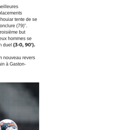
eilleures
mplacements
houiar tente de se
onclure (79)".
troisième but
 deux hommes se
(3-0, 90').
on duel
un nouveau revers
in à Gaston-