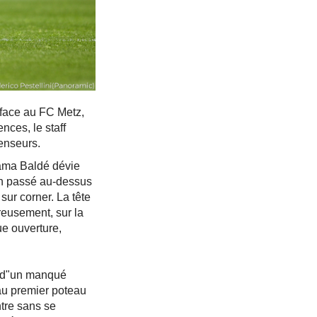
 face au FC Metz,
nces, le staff
enseurs.
Mama Baldé dévie
lon passé au-dessus
sur corner. La tête
reusement, sur la
ue ouverture,
te d"un manqué
 au premier poteau
tre sans se