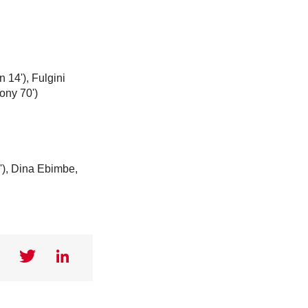
14'), Fulgini
ony 70')
'), Dina Ebimbe,