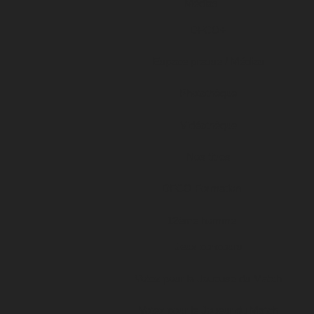
Médias
DFCO+
Espace presse / Médias
Photothèque
Vidéothèque
Nos titres
DFCO Formation
12ème homme
Jeux concours
Votez pour la Joueuse du Match
Votez pour le Joueur du Match