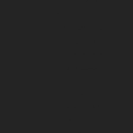
ÉVÉNEMENTS
ARKEMA PREMIÈRE LIGUE
LE DFCO S’ENGAGE
ligue 2 BKT
Formapi & Selforme
DFCO abonnement
Accueil
Billetterie
Les OFFRES AU MATCH
Les offres billetterie