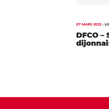
07 MARS 2022
-
LI
DFCO – S
dijonna