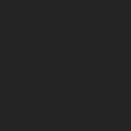
Le Cashless, comment ça marche ?
Règlement intérieur du stade Gaston Gérard
Entreprises
Le DFCO au féminin
Les dispositifs médias
Les dispositifs de visibilité
Les expériences immersives
Les expériences hospitalités
Les partenaires
Mentions légales