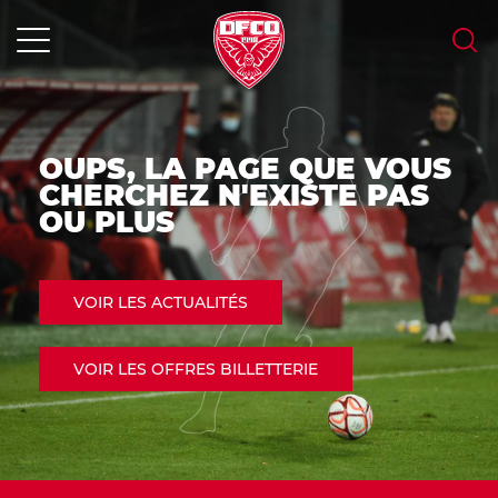
Skip
to
content
MENU
OUPS, LA PAGE QUE VOUS
CHERCHEZ N'EXISTE PAS
OU PLUS
VOIR LES ACTUALITÉS
VOIR LES OFFRES BILLETTERIE