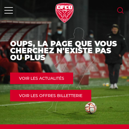
Skip
to
content
MENU
OUPS, LA PAGE QUE VOUS
CHERCHEZ N'EXISTE PAS
OU PLUS
VOIR LES ACTUALITÉS
VOIR LES OFFRES BILLETTERIE