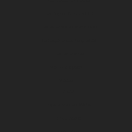
Les dispositifs médias
Les dispositifs de visibilité
Les expériences immersives
Les expériences hospitalités
Les partenaires
Mentions légales
Médias
DFCO+
Espace presse / Médias
Photothèque
Vidéothèque