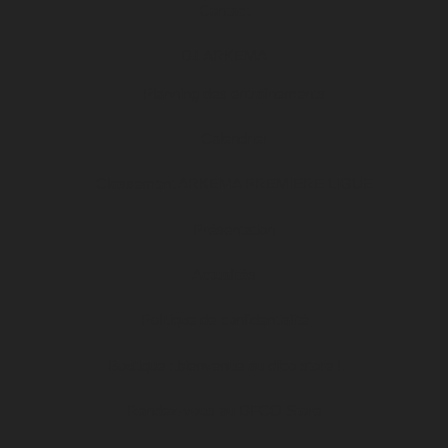
Contact
D1 ARKEMA
Planning des entraînements
Calendrier
Classement ARKEMA PREMIERE LIGUE
Présentation
Actualités
Politique de confidentialité
Boutique : bienvenue au dfco store !
Rendez-vous au DFCO Store