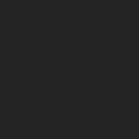
U13 (masculin)
Les clubs partenaires
Effectif pro
Classement Ligue 2 BKT
Planning des entraînements
Calendrier
Centre de formation
U17 Nationaux
U19 Nationaux
National 2