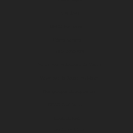
Nos titres
DFCO Formation
12ème homme
Jeux concours
Votez pour la Joueuse du Match
Votez pour le Joueur du Match
Nos groupes de supporters
DFCO Foot fauteuil
Ecole de foot
Section arbitres