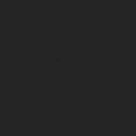
DFCO abonnement
Accueil
Billetterie
Les OFFRES AU MATCH
Les offres billetterie
Les offres à la saison
Le salon de l’emploi et de la formation professionnelle
2026
DFCO Snack, toutes les infos !
Se rendre au stade Gaston-Gérard
Jour de match