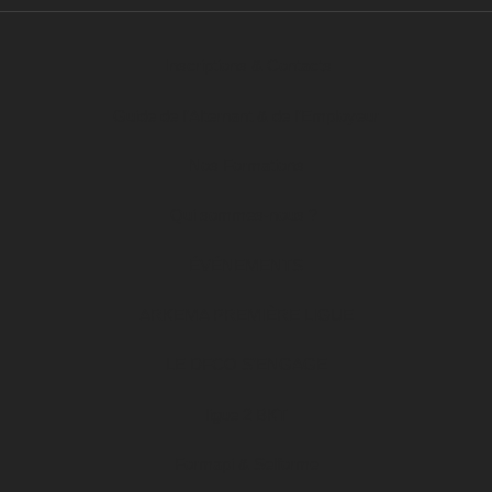
Inscriptions & Contacts
Guide de l’Alternant & de l’Employeur
Nos Formations
Qui sommes-nous ?
ÉVÉNEMENTS
ARKEMA PREMIÈRE LIGUE
LE DFCO S’ENGAGE
ligue 2 BKT
Formapi & Selforme