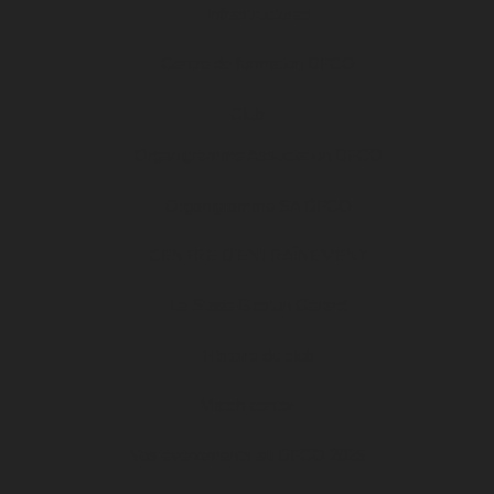
Infrastructures
Centre de formation DFCO
Club
Organigramme Association DFCO
Organigramme SA DFCO
CENTRE D’ENTRAÎNEMENT
Le Stade Gaston Gérard
Histoire du club
Match center
Vos événements au DFCO 2025