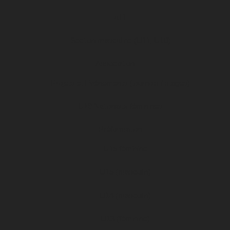
u11
Section masculine (U11, U10)
Association
Projets et Evénements (tournois / stages)
U19 Nationaux féminines
Préformation
U15 féminine
U15 (masculin)
U14 (masculin)
U13 (féminine)