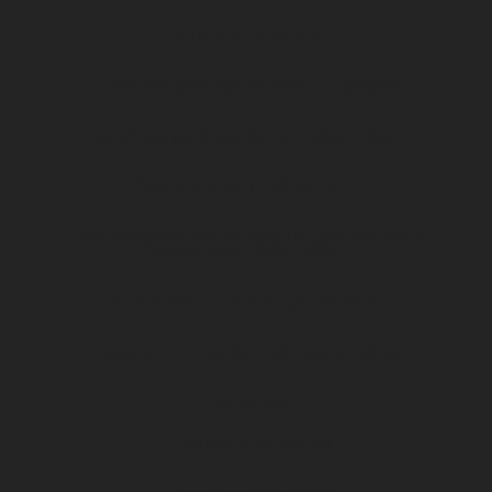
SERVICES À VENIR
Conditions générales d’utilisation Cashless
Conditions générales de vente BOUTIQUE
Suivez le match en direct live !
Conditions générales de vente DFCO / Billetterie &
abonnements 2024 / 2025
Le Cashless, comment ça marche ?
Règlement intérieur du stade Gaston Gérard
Entreprises
Le DFCO au féminin