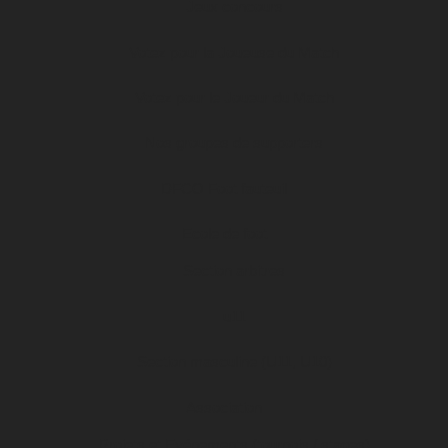
Jeux concours
Votez pour la Joueuse du Match
Votez pour le Joueur du Match
Nos groupes de supporters
DFCO Foot fauteuil
Ecole de foot
Section arbitres
u11
Section masculine (U11, U10)
Association
Projets et Evénements (tournois / stages)