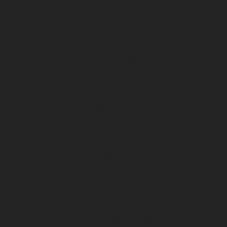
QUI SOMMES NOUS ?
ÉVÉNEMENTS
ARKEMA PREMIÈRE LIGUE
LE DFCO S’ENGAGE
ligue 2 BKT
Formapi & Selforme
DFCO abonnement
Accueil
Billetterie
Les OFFRES AU MATCH