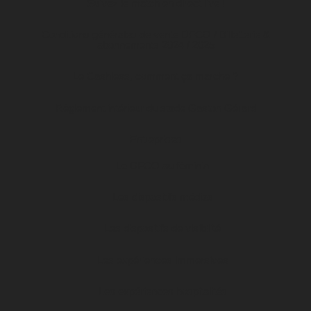
Suivez le match en direct live !
Conditions générales de vente DFCO / Billetterie &
abonnements 2024 / 2025
Le Cashless, comment ça marche ?
Règlement intérieur du stade Gaston Gérard
Entreprises
Le DFCO au féminin
Les dispositifs médias
Les dispositifs de visibilité
Les expériences immersives
Les expériences hospitalités