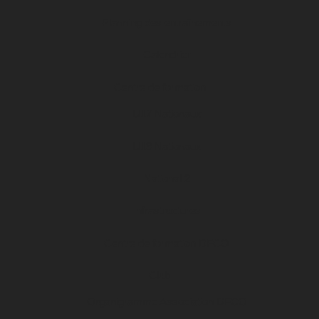
Planning des entraînements
Calendrier
Centre de formation
U17 Nationaux
U19 Nationaux
National 2
Infrastructures
Centre de formation DFCO
Club
Organigramme Association DFCO