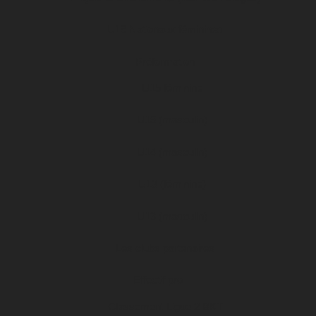
U19 Nationaux féminines
Préformation
U15 féminine
U15 (masculin)
U14 (masculin)
U13 (féminine)
U13 (masculin)
Les clubs partenaires
Effectif pro
Classement Ligue 2 BKT