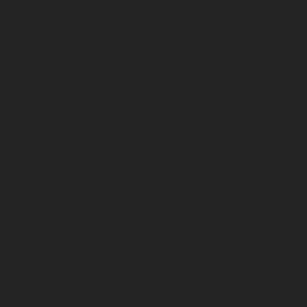
Les offres billetterie
Les offres à la saison
Le salon de l’emploi et de la formation professionnelle
2026
DFCO Snack, toutes les infos !
Se rendre au stade Gaston-Gérard
Jour de match
SERVICES À VENIR
Conditions générales d’utilisation Cashless
Conditions générales de vente BOUTIQUE