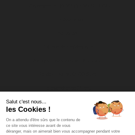
Classement ARKEMA PREMIERE LIGUE
Présentation
Actualités
Politique de confidentialité
Boutique : bienvenue au dfco store !
Rendez-vous au DFCO Store
Le calendrier de l’Avent
Salut c'est nous...
Nos actions socio-éducatives
les Cookies !
Soutien aux associations
On a attendu d'être sûrs que le contenu de
ce site vous intéresse avant de vous
DFCO Tour
déranger, mais on aimerait bien vous accompagner pendant votre