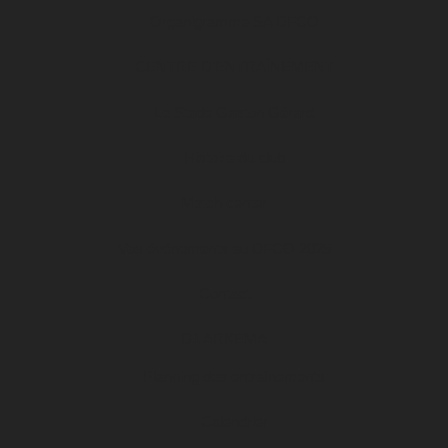
Organigramme SA DFCO
CENTRE D’ENTRAÎNEMENT
Le Stade Gaston Gérard
Histoire du club
Match center
Vos événements au DFCO 2025
Contact
D1 ARKEMA
Planning des entraînements
Calendrier